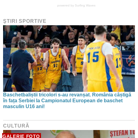
powered by
Surfing Waves
ŞTIRI SPORTIVE
Baschetbaliștii tricolori s-au revanșat. România câștigă
în fața Serbiei la Campionatul European de baschet
masculin U16 ani!
CULTURĂ
GALERIE FOTO