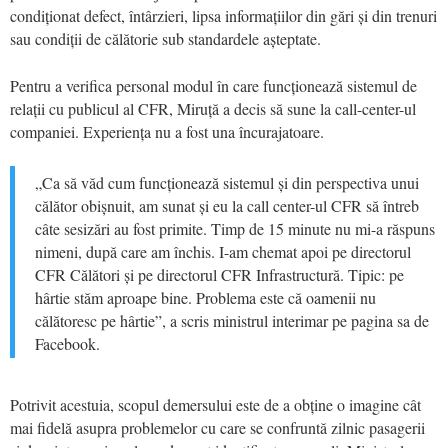
condiționat defect, întârzieri, lipsa informațiilor din gări și din trenuri
sau condiții de călătorie sub standardele așteptate.
Pentru a verifica personal modul în care funcționează sistemul de
relații cu publicul al CFR, Miruță a decis să sune la call-center-ul
companiei. Experiența nu a fost una încurajatoare.
„Ca să văd cum funcționează sistemul și din perspectiva unui
călător obișnuit, am sunat și eu la call center-ul CFR să întreb
câte sesizări au fost primite. Timp de 15 minute nu mi-a răspuns
nimeni, după care am închis. I-am chemat apoi pe directorul
CFR Călători și pe directorul CFR Infrastructură. Tipic: pe
hârtie stăm aproape bine. Problema este că oamenii nu
călătoresc pe hârtie”, a scris ministrul interimar pe pagina sa de
Facebook.
Potrivit acestuia, scopul demersului este de a obține o imagine cât
mai fidelă asupra problemelor cu care se confruntă zilnic pasagerii