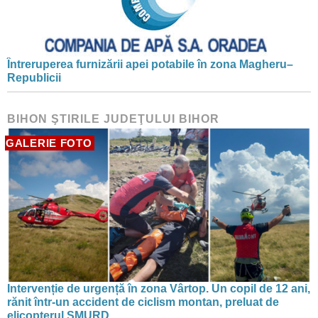
Întreruperea furnizării apei potabile în zona Magheru–
Republicii
BIHON ŞTIRILE JUDEŢULUI BIHOR
GALERIE FOTO
Intervenție de urgență în zona Vârtop. Un copil de 12 ani,
rănit într-un accident de ciclism montan, preluat de
elicopterul SMURD