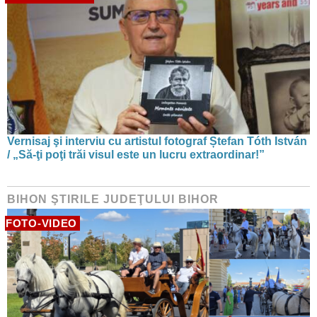
Vernisaj şi interviu cu artistul fotograf Ștefan Tóth István
/ „Să-ţi poţi trăi visul este un lucru extraordinar!”
BIHON ŞTIRILE JUDEŢULUI BIHOR
FOTO-VIDEO