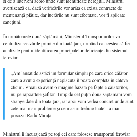
și de a interveni acolo unde sunt identificate nereguli. Ministrul
avertizează că, dacă verificările vor arăta că există contracte de
mentenanță plătite, dar lucrările nu sunt efectuate, vor fi aplicate
sancțiuni.
În următoarele două săptămâni, Ministerul Transporturilor va
centraliza sesizările primite din toată țara, urmând ca acestea să fie
analizate pentru identificarea principalelor deficiențe din sistemul
feroviar.
„Am lansat de astăzi un formular simplu pe care orice călător
care a avut o experiență neplăcută îl poate completa în câteva
clicuri. Vreau să avem o imagine bazată pe faptele călătorilor,
nu pe rapoartele șefilor. Timp de cel puțin două săptămâni vom
strânge date din toată țara, iar apoi vom vedea concret unde sunt
cele mai mari probleme și ce măsuri trebuie luate”, a mai
precizat Radu Miruță.
Ministrul îi încurajează pe toți cei care folosesc transportul feroviar