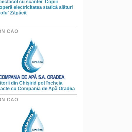
ectacol cu scântei: Copiii
peră electricitatea statică alături
ofu' Zăpăcit
ON CAO
torii din Chișirid pot încheia
racte cu Compania de Apă Oradea
ON CAO