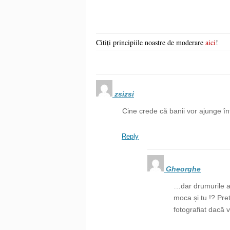
Citiți principiile noastre de moderare
aici
!
zsizsi
Cine crede că banii vor ajunge în
Reply
Gheorghe
…dar drumurile ac
moca și tu !? Prete
fotografiat dacă 