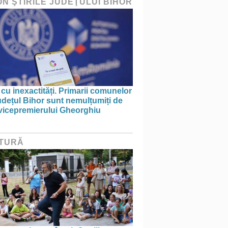
ON ŞTIRILE JUDEŢULUI BIHOR
 cu inexactități. Primarii comunelor
udețul Bihor sunt nemulțumiți de
 vicepremierului Gheorghiu
TURĂ