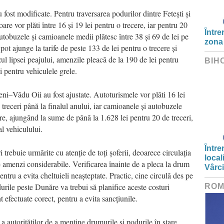
 fost modificate. Pentru traversarea podurilor dintre Fetești și
re vor plăti între 16 și 19 lei pentru o trecere, iar pentru 20
Între
Autobuzele și camioanele medii plătesc între 38 și 69 de lei pe
zona
pot ajunge la tarife de peste 133 de lei pentru o trecere și
zul lipsei peajului, amenzile pleacă de la 190 de lei pentru
BIH
i pentru vehiculele grele.
ni–Vădu Oii au fost ajustate. Autoturismele vor plăti 16 lei
 treceri până la finalul anului, iar camioanele și autobuzele
cere, ajungând la sume de până la 1.628 lei pentru 20 de treceri,
al vehiculului.
Între
rebuie urmărite cu atenție de toți șoferii, deoarece circulația
local
e amenzi considerabile. Verificarea înainte de a pleca la drum
Vârc
ntru a evita cheltuieli neașteptate. Practic, cine circulă des pe
urile peste Dunăre va trebui să planifice aceste costuri
ROM
t efectuate corect, pentru a evita sancțiunile.
 a autorităților de a menține drumurile și podurile în stare