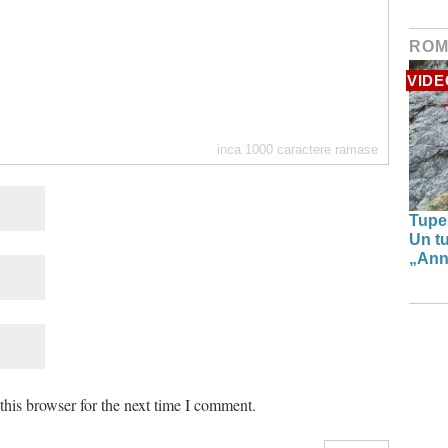
ROM
VIDE
inca
1000
caractere ramase
Tupe
Un tu
„Anna
his browser for the next time I comment.