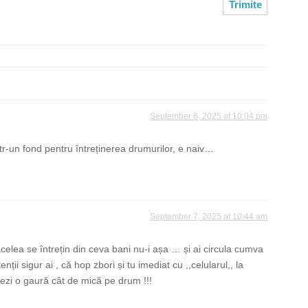
September 6, 2025 at 10:04 pm
tr-un fond pentru întreținerea drumurilor, e naiv…
September 7, 2025 at 10:44 am
elea se întrețin din ceva bani nu-i așa … și ai circula cumva
nții sigur ai , că hop zbori și tu imediat cu ,,celularul,, la
vezi o gaură cât de mică pe drum !!!