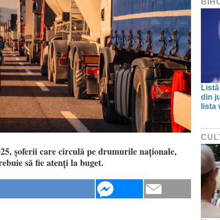
BIH
Listă
din j
lista
CUL
5, șoferii care circulă pe drumurile naționale,
ebuie să fie atenți la buget.