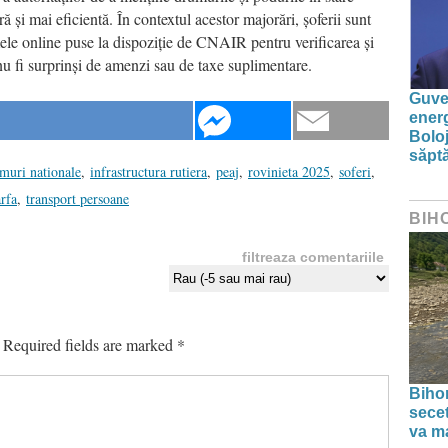
ră și mai eficientă. În contextul acestor majorări, șoferii sunt
ormele online puse la dispoziție de CNAIR pentru verificarea și
a nu fi surprinși de amenzi sau de taxe suplimentare.
Guver
energ
Boloj
săpt
muri nationale
,
infrastructura rutiera
,
peaj
,
rovinieta 2025
,
soferi
,
rfa
,
transport persoane
BIH
filtreaza comentariile
Required fields are marked
*
Bihor
secet
va ma