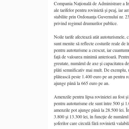
Compania Națională de Administrare a Inf
ale tarifelor pentru rovinietă și peaj, iar
stabilite prin Ordonanța Guvernului nr. 2
privind regimul drumurilor publice.
Noile tarife afectează atât autoturismele, c
sunt menite să reflecte costurile reale de în
pentru autoturisme a crescut, iar cuantumu
față de valoarea minimă anterioară. Pentru
greutate, numărul de axe și capacitatea de 
plăti semnificativ mai mult. De exemplu,
plătească peste 1.400 euro pe an pentru r
ajunge până la 665 euro pe an.
Amenzile pentru lipsa rovinietei au fost și
pentru autoturisme ele sunt între 500 și 1
amenzile pot ajunge până la 28.500 lei. În
3.800 și 13.300 lei, în funcție de numărul
șoferilor care circulă fără rovinietă valabil