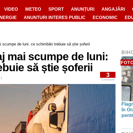
VIDEO
METEO
SPORT
ANUNȚURI
ANGAJĂRI
ENERGIE
ANUNTURI INTERES PUBLIC
ECONOMIC
ED
i scumpe de luni: ce schimbări trebuie să știe șoferii
BIH
aj mai scumpe de luni:
FOT
buie să știe șoferii
3
51
Comentarii
Flagr
în Or
pentr