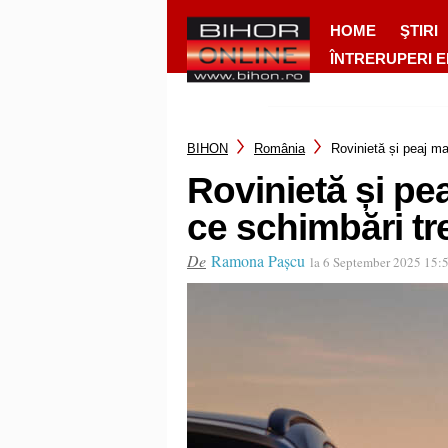
HOME
ŞTIRI
ÎNTRERUPERI 
BIHON
România
Rovinietă și peaj ma
Rovinietă și pe
ce schimbări tre
De
Ramona Pașcu
la 6 September 2025 15: