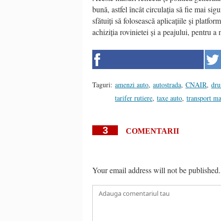
bună, astfel încât circulația să fie mai sigu
sfătuiți să folosească aplicațiile și platf
achiziția rovinietei și a peajului, pentru 
Taguri:
amenzi auto
,
autostrada
,
CNAIR
,
dru
tarifer rutiere
,
taxe auto
,
transport ma
3
COMENTARII
Your email address will not be published.