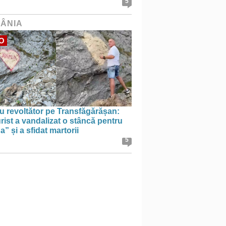
5
ÂNIA
O
u revoltător pe Transfăgărășan:
rist a vandalizat o stâncă pentru
” și a sfidat martorii
5