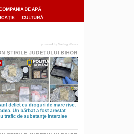
COMPANIA DE APĂ
UCAȚIE
CULTURĂ
powered by
Surfing Waves
ON ŞTIRILE JUDEŢULUI BIHOR
O
ant delict cu droguri de mare risc,
adea. Un bărbat a fost arestat
u trafic de substanțe interzise