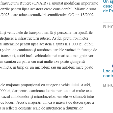
Un sp
rastructurii Rutiere (CNAIR) a anunțat modificări importante
desco
 amenzile pentru lipsa acestora cresc considerabil. Măsurile sunt
de Pr
3/2025, care aduce actualizări semnificative OG nr. 15/2002
BIH
ât și vehiculele de transport marfă și persoane, iar ajustările
treținere a infrastructurii rutiere. Astfel, prețul rovinietei
l amenzilor pentru lipsa acesteia a ajuns la 1.000 lei, dublu
 șoferii de camioane și autobuze, tarifele variază în funcție de
transport, astfel încât vehiculele mai mari sau mai grele vor
 un camion cu patru sau mai multe axe poate ajunge să
ovinietă, în timp ce un microbuz sau un autobuz mare poate
Locui
cont
 ele majorate proporțional cu categoria vehiculului. Astfel,
BIH
.000 lei, dar pentru camioane foarte mari, cu mai multe axe,
 cazul autobuzelor și microbuzelor, sumele se situează între
 de locuri. Aceste majorări vin ca o măsură de descurajare a
ă și reflectă costurile reale de întreținere a drumurilor.