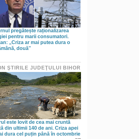
nul pregătește raționalizarea
iei pentru marii consumatori.
an: „Criza ar mai putea dura o
ămână, două”
ON ŞTIRILE JUDEŢULUI BIHOR
ul este lovit de cea mai cruntă
ă din ultimii 140 de ani. Criza apei
i dura cel puțin până în octombrie