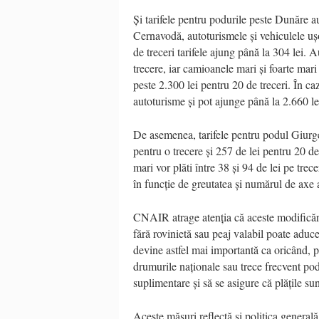
Și tarifele pentru podurile peste Dunăre au
Cernavodă, autoturismele și vehiculele ușoa
de treceri tarifele ajung până la 304 lei. 
trecere, iar camioanele mari și foarte mari 
peste 2.300 lei pentru 20 de treceri. În ca
autoturisme și pot ajunge până la 2.660 le
De asemenea, tarifele pentru podul Giurge
pentru o trecere și 257 de lei pentru 20 de
mari vor plăti între 38 și 94 de lei pe tre
în funcție de greutatea și numărul de axe 
CNAIR atrage atenția că aceste modificări t
fără rovinietă sau peaj valabil poate aduc
devine astfel mai importantă ca oricând, pe
drumurile naționale sau trece frecvent pod
suplimentare și să se asigure că plățile sun
Aceste măsuri reflectă și politica generală