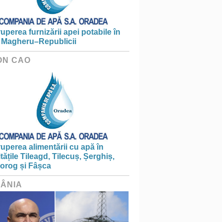
ruperea furnizării apei potabile în
 Magheru–Republicii
ON CAO
ruperea alimentării cu apă în
itățile Tileagd, Tilecuș, Șerghiș,
iorog și Fâșca
ÂNIA