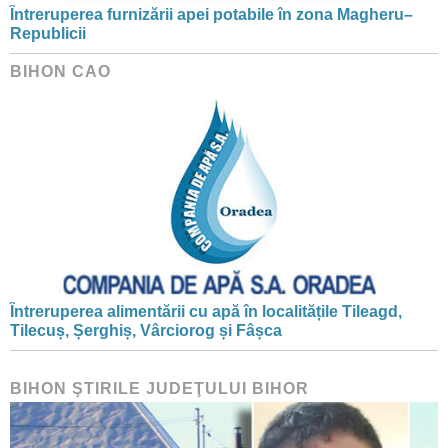
Întreruperea furnizării apei potabile în zona Magheru–
Republicii
BIHON CAO
Întreruperea alimentării cu apă în localitățile Tileagd,
Tilecuș, Șerghiș, Vârciorog și Fâșca
BIHON ŞTIRILE JUDEŢULUI BIHOR