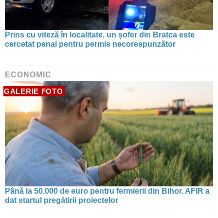
Prins cu viteză în localitate, un șofer din Bratca este
cercetat penal pentru permis necorespunzător
ECONOMIC
GALERIE FOTO
Până la 50.000 de euro pentru fermierii din Bihor. AFIR a
dat startul pregătirii proiectelor