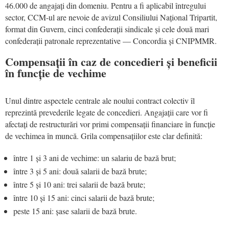
46.000 de angajați din domeniu. Pentru a fi aplicabil întregului
sector, CCM-ul are nevoie de avizul Consiliului Național Tripartit,
format din Guvern, cinci confederații sindicale și cele două mari
confederații patronale reprezentative — Concordia și CNIPMMR.
Compensații în caz de concedieri și beneficii
în funcție de vechime
Unul dintre aspectele centrale ale noului contract colectiv îl
reprezintă prevederile legate de concedieri. Angajații care vor fi
afectați de restructurări vor primi compensații financiare în funcție
de vechimea în muncă. Grila compensațiilor este clar definită:
între 1 și 3 ani de vechime: un salariu de bază brut;
între 3 și 5 ani: două salarii de bază brute;
între 5 și 10 ani: trei salarii de bază brute;
între 10 și 15 ani: cinci salarii de bază brute;
peste 15 ani: șase salarii de bază brute.