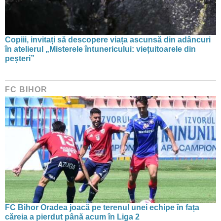
Copiii, invitați să descopere viața ascunsă din adâncuri
în atelierul „Misterele întunericului: viețuitoarele din
peșteri”
FC BIHOR
FC Bihor Oradea joacă pe terenul unei echipe în fața
căreia a pierdut până acum în Liga 2