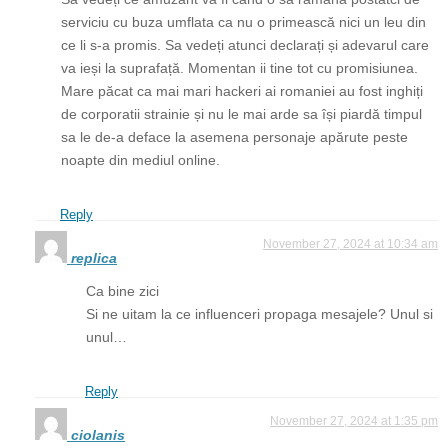
serviciu cu buza umflata ca nu o primească nici un leu din
ce li s-a promis. Sa vedeți atunci declarați și adevarul care
va ieși la suprafață. Momentan ii tine tot cu promisiunea.
Mare păcat ca mai mari hackeri ai romaniei au fost inghiți
de corporatii strainie și nu le mai arde sa își piardă timpul
sa le de-a deface la asemena personaje apărute peste
noapte din mediul online.
Reply
November 27, 2024 at 10:34 am
replica
Ca bine zici
Si ne uitam la ce influenceri propaga mesajele? Unul si
unul…
Reply
November 27, 2024 at 1:35 pm
ciolanis