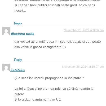
și Leana : bani publici aruncați peste gard. Adică banii
noștri…
Reply
November 26, 2024 at 9:06 pm
diaspora unita
dar voi cat ati primit? daca imi spuneti, va zic si eu , poate
asa veniti in gasca castigatoare :))
Reply
November 26, 2024 at 10:07 pm
cetatean
Și-a scos iar usereu propaganda la înaintare ?
La fel a făcut și pe vremea pds, ca să vină neamțu la
putere.
Și le-a dat neamțu numa m UE.