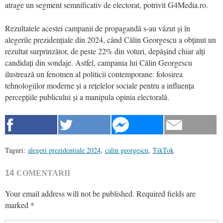
atrage un segment semnificativ de electorat, potrivit G4Media.ro.
Rezultatele acestei campanii de propagandă s-au văzut și în
alegerile prezidențiale din 2024, când Călin Georgescu a obținut un
rezultat surprinzător, de peste 22% din voturi, depășind chiar alți
candidați din sondaje. Astfel, campania lui Călin Georgescu
ilustrează un fenomen al politicii contemporane: folosirea
tehnologiilor moderne și a rețelelor sociale pentru a influența
percepțiile publicului și a manipula opinia electorală.
Taguri:
alegeri prezidentiale 2024
,
calin georgescu
,
TikTok
14
COMENTARII
Your email address will not be published.
Required fields are
marked
*