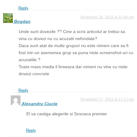
Reply
November 26, 2024 at 10:46 pm
Bogdan
Unde sunt dovezile ?? Cine a scris articolul ar trebui sa
vina cu dovezi nu cu acuzatii nefondate?
Daca sunt atat de multe grupuri nu este nimeni care sa fi
fost intr-un asemenea grup sa puna niste screenshot-uri cu
acuzatiile ?
Toata mass media il linseaza dar nimeni nu vine cu niste
dovezi concrete
Reply
November 27, 2024 at 12:13 pm
Alexandru Ciucle
El va castiga alegerile si Sosoaca premier
Reply