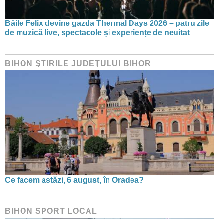
Băile Felix devine gazda Thermal Days 2026 – patru zile
de muzică live, spectacole și experiențe de neuitat
BIHON ŞTIRILE JUDEŢULUI BIHOR
Ce facem astăzi, 6 august, în Oradea?
BIHON SPORT LOCAL