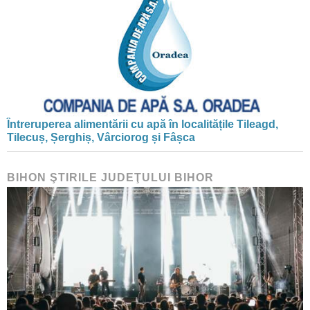
Întreruperea alimentării cu apă în localitățile Tileagd,
Tilecuș, Șerghiș, Vârciorog și Fâșca
BIHON ŞTIRILE JUDEŢULUI BIHOR