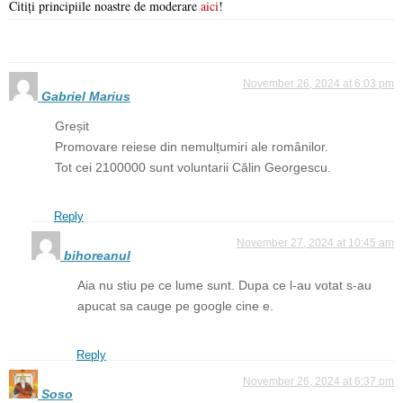
Citiți principiile noastre de moderare
aici
!
November 26, 2024 at 6:03 pm
Gabriel Marius
Greșit
Promovare reiese din nemulțumiri ale românilor.
Tot cei 2100000 sunt voluntarii Călin Georgescu.
Reply
November 27, 2024 at 10:45 am
bihoreanul
Aia nu stiu pe ce lume sunt. Dupa ce l-au votat s-au
apucat sa cauge pe google cine e.
Reply
November 26, 2024 at 6:37 pm
Soso