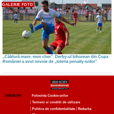
GALERIE FOTO
„Căldură mare, mon cher”. Derby-ul bihorean din Cupa
României a avut nevoie de „loteria penalty-urilor”
BIHON.RO
Folosinta Cookie-urilor
Termeni si conditii de utilizare
Politica de confidentialitate
Redactia