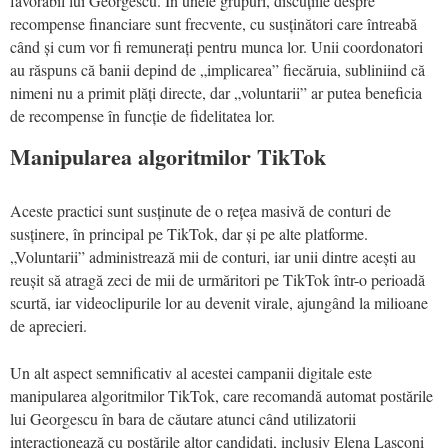
favorabil lui Georgescu. În unele grupuri, discuțiile despre
recompense financiare sunt frecvente, cu susținători care întreabă
când și cum vor fi remunerați pentru munca lor. Unii coordonatori
au răspuns că banii depind de „implicarea” fiecăruia, subliniind că
nimeni nu a primit plăți directe, dar „voluntarii” ar putea beneficia
de recompense în funcție de fidelitatea lor.
Manipularea algoritmilor TikTok
Aceste practici sunt susținute de o rețea masivă de conturi de
susținere, în principal pe TikTok, dar și pe alte platforme.
„Voluntarii” administrează mii de conturi, iar unii dintre acești au
reușit să atragă zeci de mii de urmăritori pe TikTok într-o perioadă
scurtă, iar videoclipurile lor au devenit virale, ajungând la milioane
de aprecieri.
Un alt aspect semnificativ al acestei campanii digitale este
manipularea algoritmilor TikTok, care recomandă automat postările
lui Georgescu în bara de căutare atunci când utilizatorii
interacționează cu postările altor candidați, inclusiv Elena Lasconi