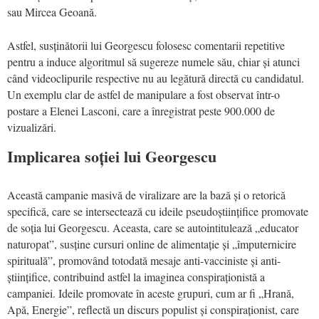
sau Mircea Geoană.
Astfel, susținătorii lui Georgescu folosesc comentarii repetitive
pentru a induce algoritmul să sugereze numele său, chiar și atunci
când videoclipurile respective nu au legătură directă cu candidatul.
Un exemplu clar de astfel de manipulare a fost observat într-o
postare a Elenei Lasconi, care a înregistrat peste 900.000 de
vizualizări.
Implicarea soției lui Georgescu
Această campanie masivă de viralizare are la bază și o retorică
specifică, care se intersectează cu ideile pseudoștiințifice promovate
de soția lui Georgescu. Aceasta, care se autointitulează „educator
naturopat”, susține cursuri online de alimentație și „împuternicire
spirituală”, promovând totodată mesaje anti-vacciniste și anti-
științifice, contribuind astfel la imaginea conspiraționistă a
campaniei. Ideile promovate în aceste grupuri, cum ar fi „Hrană,
Apă, Energie”, reflectă un discurs populist și conspiraționist, care