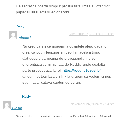
Ce secret? E foarte simplu: prostia fără limită a votanților
papagalului rusofil și legionaroid.
Reply
November 27, 2024 at 11:24 am
nimeni
Nu cred că știi ce înseamnă cuvintele alea, dacă tu
crezi că poți fi legionar și rusofil în același timp.
Cât despre campania de propagandă, nu se
diferențiază cu nimic față de Reddit, unde cealaltă
parte procedează la fel:
https://redd.it/1gzdshb/
Oricum, puteai lăsa un link la grupuri să vedem și noi,
sau măcar câteva capturi de ecran.
Reply
November 26, 2024 at 7:04 pm
Florin
Secretele campaniei de propagandă a lui Maciuca,Marcel