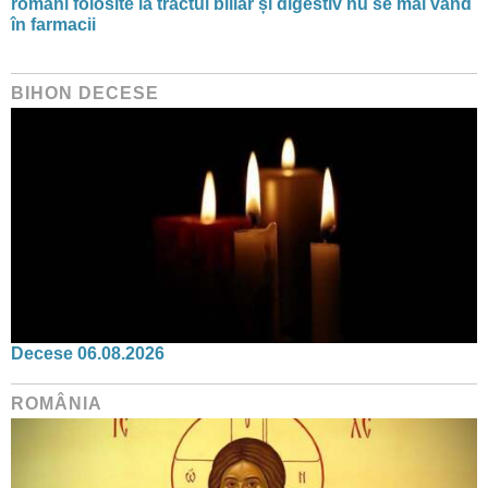
români folosite la tractul biliar și digestiv nu se mai vând
în farmacii
BIHON DECESE
Decese 06.08.2026
ROMÂNIA