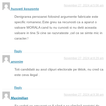
November 27, 2024 at 5:06 am
husveti koszonto
Denigrarea persoanei folosind argumente fabricate este
specific romanesc.Este greu sa recunosti ca a aparut o
valoare MORALA cand tu nu cunosti si nu detii aceasta
valoare in tine.Si cine se razvrateste ,cel ce se simte mic in
caracter.!
Reply
November 27, 2024 at 8:29 am
anonim
Toti candidatii au avut clipuri electorale pe tiktok, nu cred ca
este ceva ilegal .
Reply
November 27, 2024 at 9:38 am
Maximilian
Sa vedeți ce amuzant va fi când o sa rămână postatci de