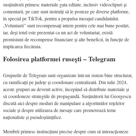
susținătorii primesc materiale gata editate, inclusiv videoclipuri și
comentarii, pe care sunt instruiți să le posteze pe diverse platforme,
în special pe TikTok, pentru a propulsa mesajul candidatului.
„Voluntarii” sunt recompensați intern pentru cele mai bune postări,
iar, deși totul este prezentat ca un act de voluntariat, există
promisiuni de recompense financiare și alte beneficii, în funcție de
implicarea fiecăruia.
Folosirea platformei rusești – Telegram
Grupurile de Telegram sunt organizate într-un sistem bine structurat,
cu ramificații pe județe și coordonare centralizată. Din iulie 2024,
aceste grupuri au devenit active, începând să distribuie materiale și
să coordoneze strategiile de propagandă. Susținătorii lui Georgescu
discută aici despre moduri de manipulare a algoritmilor rețelelor
sociale și despre utilizarea de mesaje care promovează teme
naționaliste și pseudoștiințifice.
Membrii primesc instrucțiuni precise despre cum să interacționeze