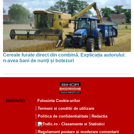
Cereale furate direct din combină. Explicația autorului:
n-avea bani de nunți și botezuri
BIHON.RO
Folosinta Cookie-urilor
Termeni si conditii de utilizare
Politica de confidentialitate
Redactia
Regulament postare și moderare comentarii