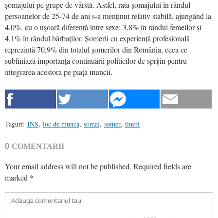
șomajului pe grupe de vârstă. Astfel, rata șomajului în rândul
persoanelor de 25-74 de ani s-a menținut relativ stabilă, ajungând la
4,0%, cu o ușoară diferență între sexe: 3,8% în rândul femeilor și
4,1% în rândul bărbaților. Șomerii cu experiență profesională
reprezintă 70,9% din totalul șomerilor din România, ceea ce
subliniază importanța continuării politicilor de sprijin pentru
integrarea acestora pe piața muncii.
Taguri:
INS
,
loc de munca
,
somaj
,
somer
,
tineri
0
COMENTARII
Your email address will not be published.
Required fields are
marked
*