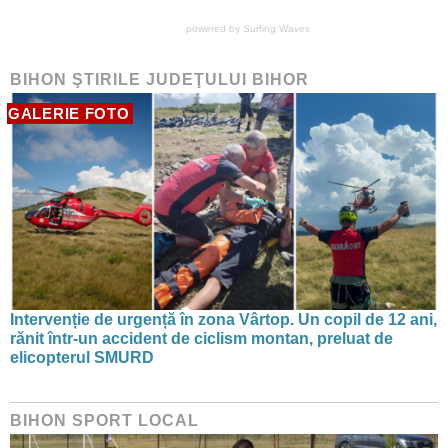
powered by
Surfing Waves
BIHON ŞTIRILE JUDEŢULUI BIHOR
GALERIE FOTO
Intervenție de urgență în zona Vârtop. Un copil de 12 ani,
rănit într-un accident de ciclism montan, preluat de
elicopterul SMURD
BIHON SPORT LOCAL