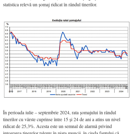
statistica relevă un șomaj ridicat în rândul tinerilor.
În perioada iulie – septembrie 2024, rata șomajului în rândul
tinerilor cu vârste cuprinse între 15 și 24 de ani a atins un nivel
ridicat de 25,3%. Acesta este un semnal de alarmă privind
integrarea tinerelor talente în piața muncii, în ciuda faptului că