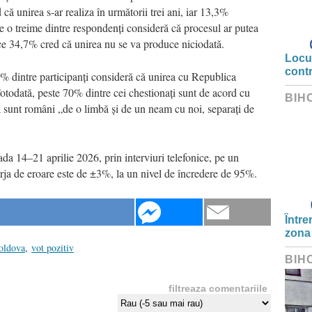
că unirea s-ar realiza în următorii trei ani, iar 13,3%
 o treime dintre respondenți consideră că procesul ar putea
 ce 34,7% cred că unirea nu se va produce niciodată.
Locui
cont
,6% dintre participanți consideră că unirea cu Republica
otodată, peste 70% dintre cei chestionați sunt de acord cu
BIH
a sunt români „de o limbă și de un neam cu noi, separați de
oada 14–21 aprilie 2026, prin interviuri telefonice, pe un
ja de eroare este de ±3%, la un nivel de încredere de 95%.
Între
zona
oldova
,
vot pozitiv
BIH
filtreaza comentariile