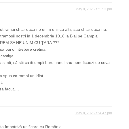
May 9, 2026 at 5:53 pm
diot ramai chiar daca ne unim unii cu altii, sau chiar daca nu.
stramosii nostri in 1 decembrie 1918 la Blaj pe Campia
I VREM SA NE UNIM CU ȚARA ???
 sa pui o intrebare cretina.
a castiga …
a simti, să stii ca iti.umpli burdihanul sau beneficuezi de ceva
m spus ca ramai un idiot.
t.
sa facut….
May 8, 2026 at 4:47 pm
ta împotrivă unificare cu România