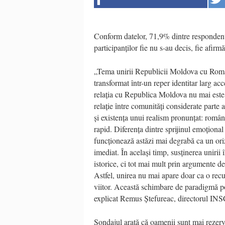
Conform datelor, 71,9% dintre respondenț
participanților fie nu s-au decis, fie afirm
„Tema unirii Republicii Moldova cu România
transformat într-un reper identitar larg a
relația cu Republica Moldova nu mai este p
relație între comunități considerate parte a 
și existența unui realism pronunțat: român
rapid. Diferența dintre sprijinul emoțional 
funcționează astăzi mai degrabă ca un oriz
imediat. În același timp, susținerea unirii
istorice, ci tot mai mult prin argumente de
Astfel, unirea nu mai apare doar ca o recup
viitor. Această schimbare de paradigmă poa
explicat Remus Ștefureac, directorul I
Sondajul arată că oamenii sunt mai rezerv