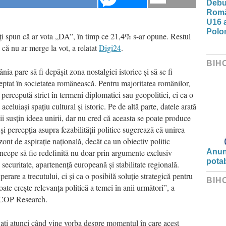
Debut
Româ
U16 a
Polon
i spun că ar vota „DA”, în timp ce 21,4% s-ar opune. Restul
ă că nu ar merge la vot, a relatat
Digi24
.
BIH
 pare să fi depășit zona nostalgiei istorice și să se fi
cceptat în societatea românească. Pentru majoritatea românilor,
ercepută strict în termeni diplomatici sau geopolitici, ci ca o
aceluiași spațiu cultural și istoric. Pe de altă parte, datele arată
ii susțin ideea unirii, dar nu cred că aceasta se poate produce
și percepția asupra fezabilității politice sugerează că unirea
ont de aspirație națională, decât ca un obiectiv politic
 începe să fie redefinită nu doar prin argumente exclusiv
Anunț
potab
 securitate, apartenență europeană și stabilitate regională.
erare a trecutului, ci și ca o posibilă soluție strategică pentru
BIH
te crește relevanța politică a temei în anii următori”, a
NSCOP Research.
ați atunci când vine vorba despre momentul în care acest