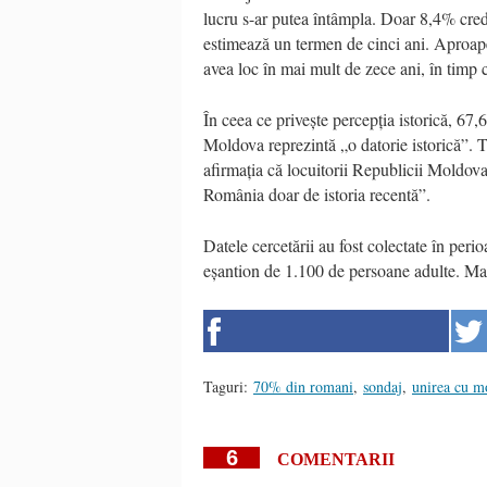
lucru s-ar putea întâmpla. Doar 8,4% cred 
estimează un termen de cinci ani. Aproape
avea loc în mai mult de zece ani, în timp
În ceea ce privește percepția istorică, 67
Moldova reprezintă „o datorie istorică”. T
afirmația că locuitorii Republicii Moldov
România doar de istoria recentă”.
Datele cercetării au fost colectate în peri
eșantion de 1.100 de persoane adulte. Mar
Taguri:
70% din romani
,
sondaj
,
unirea cu m
6
COMENTARII