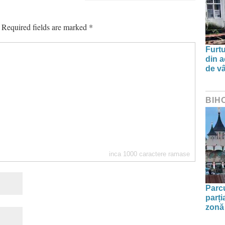
Required fields are marked
*
Furtu
din a
de v
BIH
inca
1000
caractere ramase
Parc
parți
zonă 