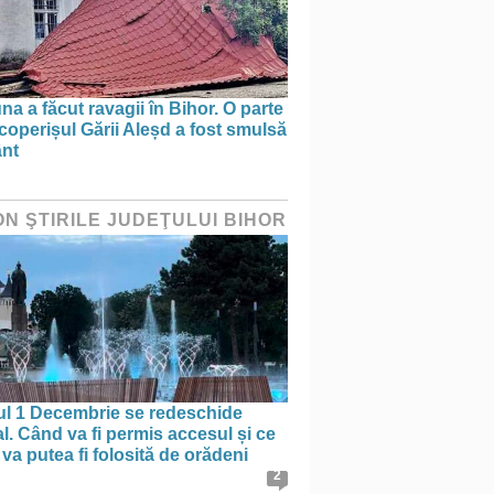
na a făcut ravagii în Bihor. O parte
coperișul Gării Aleșd a fost smulsă
ânt
ON ŞTIRILE JUDEŢULUI BIHOR
ul 1 Decembrie se redeschide
al. Când va fi permis accesul și ce
va putea fi folosită de orădeni
2