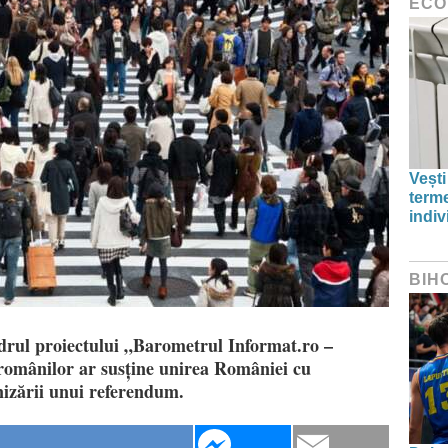
ECO
Vești
term
indiv
BIH
cadrul proiectului „Barometrul Informat.ro –
omânilor ar susține unirea României cu
izării unui referendum.