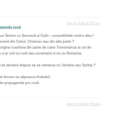
May 9, 2026 at 5:57 pm
paganda rusă
a Simion cu Șosoacă si Calin – presedintele vostru ales !
dovenii din Cahul, Chisinau sau din alta parte ?
rigine rusofona din parte de catre Transnistrua si cei de
 s-ar unii cu rusii sau ucrainienii si nu cu Romania.
!
l se declara dispusi sa se ubeasca cu Ukraina sau Sarbia ?
isi doresc sa alipeasca Ardealul.
i de propaganda pro rusă.
May 8, 2026 at 7:56 pm