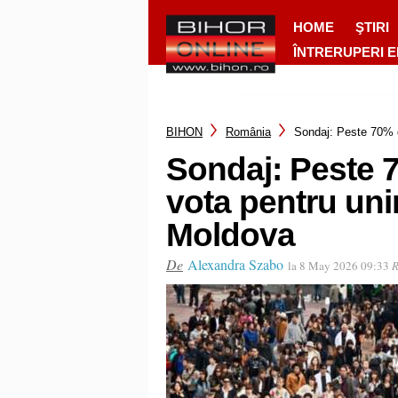
HOME
ŞTIRI
ÎNTRERUPERI 
BIHON
România
Sondaj: Peste 70% d
Sondaj: Peste 7
vota pentru uni
Moldova
De
Alexandra Szabo
la 8 May 2026 09:33
R