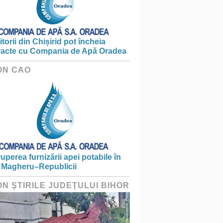
torii din Chișirid pot încheia
racte cu Compania de Apă Oradea
ON CAO
ruperea furnizării apei potabile în
 Magheru–Republicii
ON ŞTIRILE JUDEŢULUI BIHOR