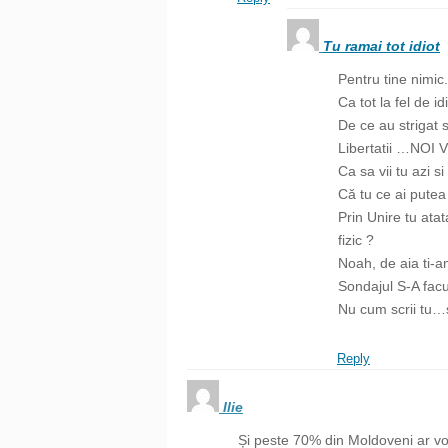
Tu ramai tot idiot
Pentru tine nimic.
Ca tot la fel de i
De ce au strigat 
Libertatii …NO
Ca sa vii tu azi si
Că tu ce ai pute
Prin Unire tu atat
fizic ?
Noah, de aia ti-a
Sondajul S-A facu
Nu cum scrii tu…
Reply
Ilie
Și peste 70% din Moldoveni ar vo