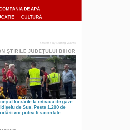
COMPANIA DE APĂ
UCAȚIE
CULTURĂ
powered by
Surfing Waves
ON ŞTIRILE JUDEŢULUI BIHOR
ceput lucrările la rețeaua de gaze
idișelu de Sus. Peste 1.200 de
dării vor putea fi racordate