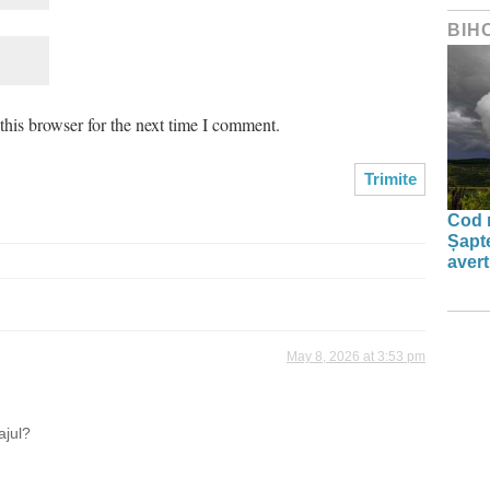
BIH
his browser for the next time I comment.
Cod r
Șapte
aver
May 8, 2026 at 3:53 pm
ajul?