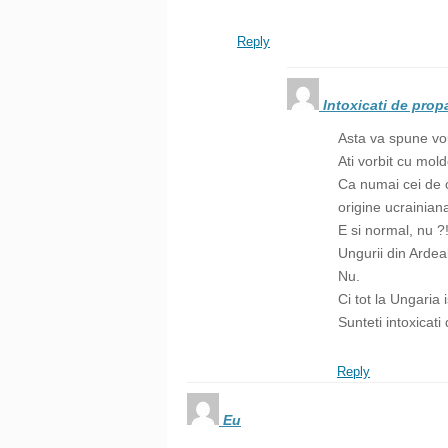
Reply
Intoxicati de pro
Asta va spune vou
Ati vorbit cu mol
Ca numai cei de o
origine ucrainiana
E si normal, nu ?
Ungurii din Ardea
Nu.
Ci tot la Ungaria 
Sunteti intoxicat
Reply
Eu