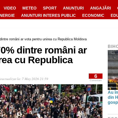
VIDEO
METEO
SPORT
ANUNȚURI
ANGAJĂRI
ENERGIE
ANUNTURI INTERES PUBLIC
ECONOMIC
ED
intre români ar vota pentru unirea cu Republica Moldova
BIH
0% dintre români ar
rea cu Republica
6
eactualizat la:
7 May 2026 21:59
Comentarii
Au în
din H
gospo