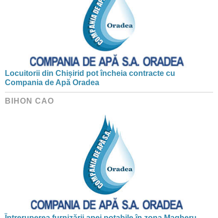
Locuitorii din Chișirid pot încheia contracte cu
Compania de Apă Oradea
BIHON CAO
Întreruperea furnizării apei potabile în zona Magheru–