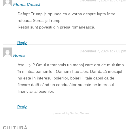
December 7, 2024 at 3:07 pm
Florea Cioacă
Defapt Trump jr. spunea ca e vorba despre lupta între
rețeaua Soros și Trump.
Restul sunt povești din presa românească.
Reply
December 7, 2024 at 7:03 pm
Horea
Așa…și ? Omul a transmis un mesaj care era de mult timp
în mintea oamenilor. Oamenii l-au ales. Dar dacă mesajul
nu este în interesul boierilor, boierii îi taie capul ca de
fiecare dată când un conducător nu este pe interesul
financiar al boierilor.
Reply
powered by
Surfing Waves
CULTURĂ