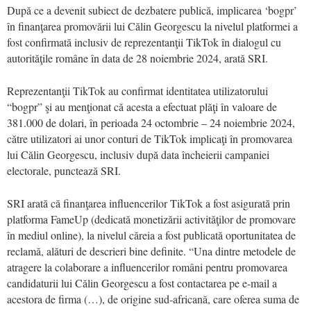
După ce a devenit subiect de dezbatere publică, implicarea ‘bogpr’
în finanţarea promovării lui Călin Georgescu la nivelul platformei a
fost confirmată inclusiv de reprezentanţii TikTok în dialogul cu
autorităţile române în data de 28 noiembrie 2024, arată SRI.
Reprezentanţii TikTok au confirmat identitatea utilizatorului
“bogpr” şi au menţionat că acesta a efectuat plăţi în valoare de
381.000 de dolari, în perioada 24 octombrie – 24 noiembrie 2024,
către utilizatori ai unor conturi de TikTok implicaţi în promovarea
lui Călin Georgescu, inclusiv după data încheierii campaniei
electorale, punctează SRI.
SRI arată că finanţarea influencerilor TikTok a fost asigurată prin
platforma FameUp (dedicată monetizării activităţilor de promovare
în mediul online), la nivelul căreia a fost publicată oportunitatea de
reclamă, alături de descrieri bine definite. “Una dintre metodele de
atragere la colaborare a influencerilor români pentru promovarea
candidaturii lui Călin Georgescu a fost contactarea pe e-mail a
acestora de firma (…), de origine sud-africană, care oferea suma de