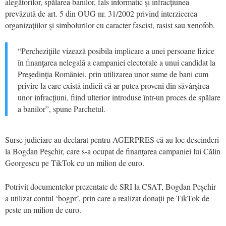
alegătorilor, spălarea banilor, fals informatic şi infracţiunea
prevăzută de art. 5 din OUG nr. 31/2002 privind interzicerea
organizaţiilor şi simbolurilor cu caracter fascist, rasist sau xenofob.
“Percheziţiile vizează posibila implicare a unei persoane fizice
în finanţarea nelegală a campaniei electorale a unui candidat la
Preşedinţia României, prin utilizarea unor sume de bani cum
privire la care există indicii că ar putea proveni din săvârşirea
unor infracţiuni, fiind ulterior introduse într-un proces de spălare
a banilor”, spune Parchetul.
Surse judiciare au declarat pentru AGERPRES că au loc descinderi
la Bogdan Peşchir, care s-a ocupat de finanţarea campaniei lui Călin
Georgescu pe TikTok cu un milion de euro.
Potrivit documentelor prezentate de SRI la CSAT, Bogdan Peşchir
a utilizat contul ‘bogpr’, prin care a realizat donaţii pe TikTok de
peste un milion de euro.