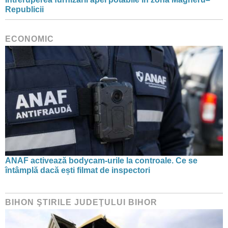
Republicii
ECONOMIC
ANAF activează bodycam-urile la controale. Ce se
întâmplă dacă ești filmat de inspectori
BIHON ŞTIRILE JUDEŢULUI BIHOR