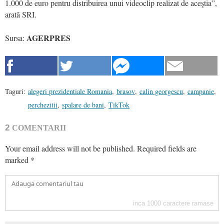
1.000 de euro pentru distribuirea unui videoclip realizat de aceştia”,
arată SRI.
AGERPRES
Sursa:
Taguri:
alegeri prezidentiale Romania
,
brasov
,
calin georgescu
,
campanie
,
perchezitii
,
spalare de bani
,
TikTok
2
COMENTARII
Your email address will not be published.
Required fields are
marked
*
inca
1000
caractere ramase