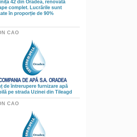
nița 42 din Oradea, renovată
pe complet. Lucrările sunt
zate în proporție de 90%
ON CAO
 de întrerupere furnizare apă
ilă pe strada Uzinei din Tileagd
ON CAO