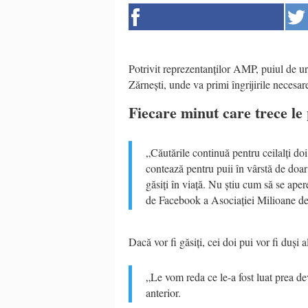
Potrivit reprezentanților AMP, puiul de ur
Zărnești, unde va primi îngrijirile necesar
Fiecare minut care trece le p
„Căutările continuă pentru ceilalți doi
contează pentru puii în vârstă de doar 
găsiți în viață. Nu știu cum să se aper
de Facebook a Asociației Milioane de 
Dacă vor fi găsiți, cei doi pui vor fi duși 
„Le vom reda ce le-a fost luat prea dev
anterior.