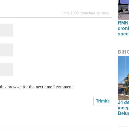
inca
1000
caractere ramase
RMN 
croni
speci
BIH
his browser for the next time I comment.
24 de
încep
Beiu