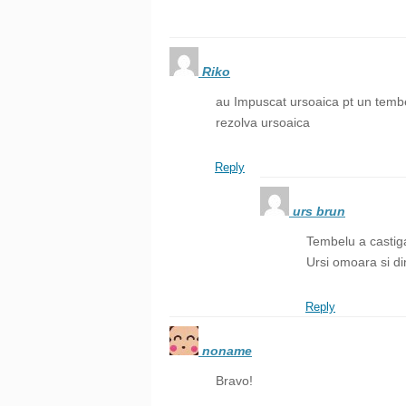
Riko
au Impuscat ursoaica pt un tembel
rezolva ursoaica
Reply
urs brun
Tembelu a castig
Ursi omoara si di
Reply
noname
Bravo!