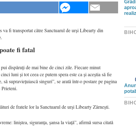
Grădi
aproa
reali
s va fi transportat către Sanctuarul de urși Libearty din
BIH
e.
oate fi fatal
 pui dispăruți de mai bine de cinci zile. Fiecare minut
cinci luni și tot ceea ce putem spera este ca și aceștia să fie
e, să supraviețuiască singuri”, se arată într-o postare pe pagina
Anunț
Prieteni.
potab
BIH
alături de fratele lor la Sanctuarul de urși Libearty Zărnești.
reme: liniștea, siguranța, șansa la viață”, afirmă sursa citată