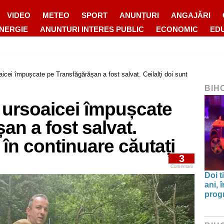
VIDEO
METEO
SPORT
ANUNȚURI
ANGAJĂRI
ENERGIE
ANUNTURI INTERES PUBLIC
ECONOMIC
ED
oaicei împușcate pe Transfăgărășan a fost salvat. Ceilalți doi sunt
BIH
i ursoaicei împușcate
an a fost salvat.
t în continuare căutați
3
Comentarii
Doi t
ani, 
progr