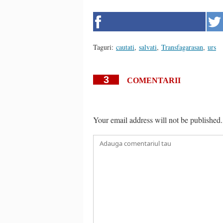
Taguri:
cautati
,
salvati
,
Transfagarasan
,
urs
3
COMENTARII
Your email address will not be published.