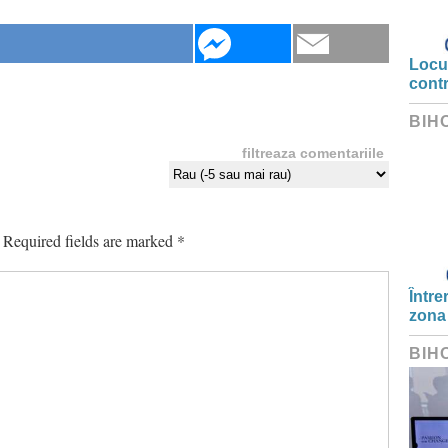
Locui
cont
BIH
filtreaza comentariile
Required fields are marked
*
Între
zona
BIH