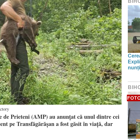
BIH
Cerea
Expli
nunți
BIH
FOT
ctory
e de Prieteni (AMP) au anunțat că unul dintre cei
cent pe Transfăgărășan a fost găsit în viață, dar