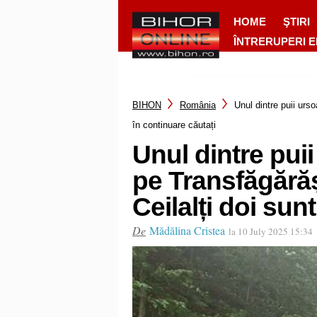
HOME
ŞTIRI
ÎNTRERUPERI 
BIHON
România
Unul dintre puii urs
în continuare căutați
Unul dintre pui
pe Transfăgărăș
Ceilalți doi sun
De
Mădălina Cristea
la 10 July 2025 15:34