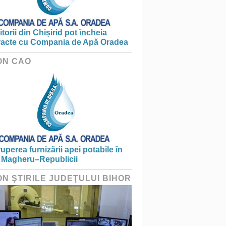
torii din Chișirid pot încheia
racte cu Compania de Apă Oradea
ON CAO
ruperea furnizării apei potabile în
 Magheru–Republicii
ON ŞTIRILE JUDEŢULUI BIHOR