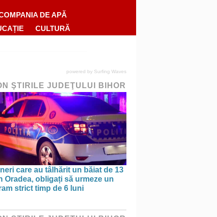
COMPANIA DE APĂ
UCAȚIE
CULTURĂ
powered by
Surfing Waves
ON ŞTIRILE JUDEŢULUI BIHOR
ineri care au tâlhărit un băiat de 13
în Oradea, obligați să urmeze un
am strict timp de 6 luni