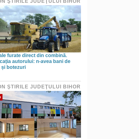
ON ŞTIRILE JUDEŢULUI BIHOR
le furate direct din combină.
cația autorului: n-avea bani de
 și botezuri
ON ŞTIRILE JUDEŢULUI BIHOR
O