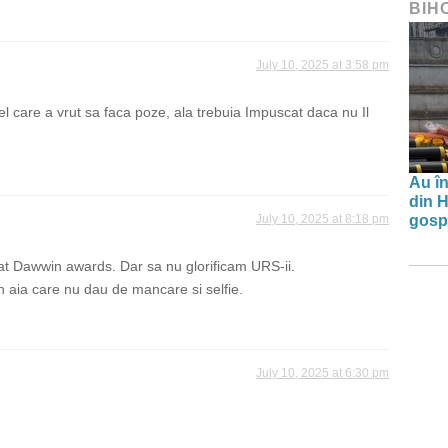
BIH
July 10, 2025 at 3:58 pm
 care a vrut sa faca poze, ala trebuia Impuscat daca nu Il
Au în
din H
July 10, 2025 at 8:18 pm
gospo
at Dawwin awards. Dar sa nu glorificam URS-ii.
n aia care nu dau de mancare si selfie.
July 10, 2025 at 6:30 pm