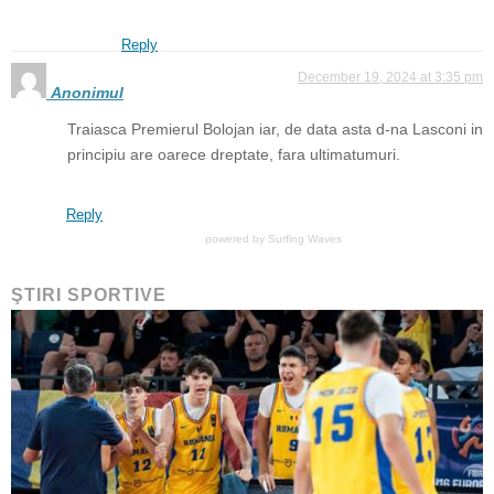
Reply
December 19, 2024 at 3:35 pm
Anonimul
Traiasca Premierul Bolojan iar, de data asta d-na Lasconi in
principiu are oarece dreptate, fara ultimatumuri.
Reply
powered by
Surfing Waves
ŞTIRI SPORTIVE