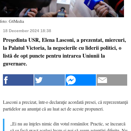
foto: G4Media
18 December 2024 18:38
Preşedinta USR, Elena Lasconi, a prezentat, miercuri,
la Palatul Victoria, la negocierile cu liderii politici, o
listă de opt puncte pentru intrarea Uniunii la
guvernare.
Lasconi a precizat, într-o declaraţie acordată presei, că reprezentanţii
partidelor au anunţat că au luat act de aceste propuneri.
„Ei nu au înţeles nimic din votul românilor. Practic, se încearcă
să se facă exact acelaşi lucru şi noi să avem aşteptări diferite. Nu