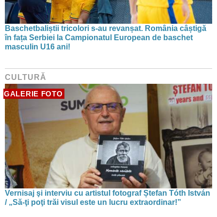
Baschetbaliștii tricolori s-au revanșat. România câștigă
în fața Serbiei la Campionatul European de baschet
masculin U16 ani!
CULTURĂ
GALERIE FOTO
Vernisaj şi interviu cu artistul fotograf Ștefan Tóth István
/ „Să-ţi poţi trăi visul este un lucru extraordinar!”