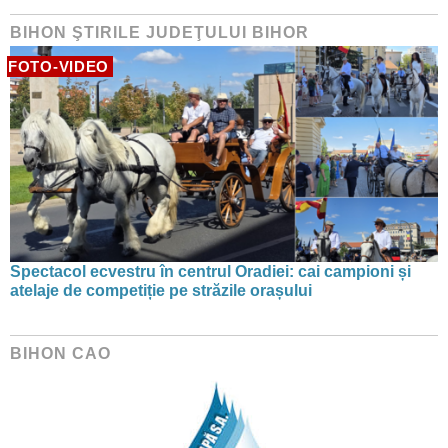
BIHON ŞTIRILE JUDEŢULUI BIHOR
FOTO-VIDEO
Spectacol ecvestru în centrul Oradiei: cai campioni și
atelaje de competiție pe străzile orașului
BIHON CAO