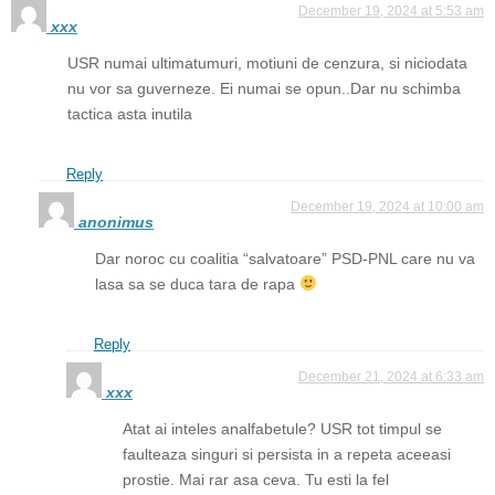
December 19, 2024 at 5:53 am
xxx
USR numai ultimatumuri, motiuni de cenzura, si niciodata
nu vor sa guverneze. Ei numai se opun..Dar nu schimba
tactica asta inutila
Reply
December 19, 2024 at 10:00 am
anonimus
Dar noroc cu coalitia “salvatoare” PSD-PNL care nu va
lasa sa se duca tara de rapa
Reply
December 21, 2024 at 6:33 am
xxx
Atat ai inteles analfabetule? USR tot timpul se
faulteaza singuri si persista in a repeta aceeasi
prostie. Mai rar asa ceva. Tu esti la fel