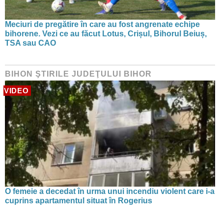
Meciuri de pregătire în care au fost angrenate echipe
bihorene. Vezi ce au făcut Lotus, Crișul, Bihorul Beiuș,
TSA sau CAO
BIHON ŞTIRILE JUDEŢULUI BIHOR
VIDEO
O femeie a decedat în urma unui incendiu violent care i-a
cuprins apartamentul situat în Rogerius