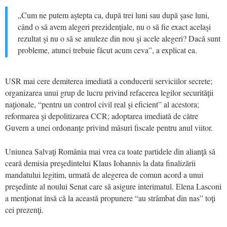
„Cum ne putem aştepta ca, după trei luni sau după şase luni,
când o să avem alegeri prezidenţiale, nu o să fie exact acelaşi
rezultat şi nu o să se anuleze din nou şi acele alegeri? Dacă sunt
probleme, atunci trebuie făcut acum ceva”, a explicat ea.
USR mai cere demiterea imediată a conducerii serviciilor secrete;
organizarea unui grup de lucru privind refacerea legilor securităţii
naţionale, “pentru un control civil real şi eficient” al acestora;
reformarea şi depolitizarea CCR; adoptarea imediată de către
Guvern a unei ordonanţe privind măsuri fiscale pentru anul viitor.
Uniunea Salvaţi România mai vrea ca toate partidele din alianţă să
ceară demisia preşedintelui Klaus Iohannis la data finalizării
mandatului legitim, urmată de alegerea de comun acord a unui
preşedinte al noului Senat care să asigure interimatul. Elena Lasconi
a menţionat însă că la această propunere “au strâmbat din nas” toţi
cei prezenţi.