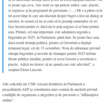
se poate aşa ceva. Am venit cu opt puncte astăzi, care, practic,
se regăsesc şi în programul de guvernare. (…) Mi s-a părut că în
tot acest timp în care am discutat despre buget a fost un dialog al
surzilor, în sensul că nu ai cum să le promiţi oamenilor că vei
face lucruri pentru ei, dacă nu te poţi asigura că ai bani pentru
asta. Primul, cel mai important, este adoptarea urgentă a
bugetului pe 2025, în Parlament, până luni. Se poate face asta,
dacă există dorinţă politică, pentru că Guvernul a depăşit
termenul legal, cel de 15 octombrie. Nota de informare privind
situaţia bugetului şi nevoile de finanţare pentru 2025 trebuie
făcute publice imediat, pentru că acest Guvern a secretizat-o
practic. Adică nu doresc să ne spună care este adevărul”, a
susţinut Elena Lasconi.
Alte solicitări ale USR vizează demiterea în Parlament a
preşedintelui AEP şi constituirea unei comisii de anchetă privind
condiţiile de organizare a alegerilor şi de prevenire a “influenţelor
străine”.