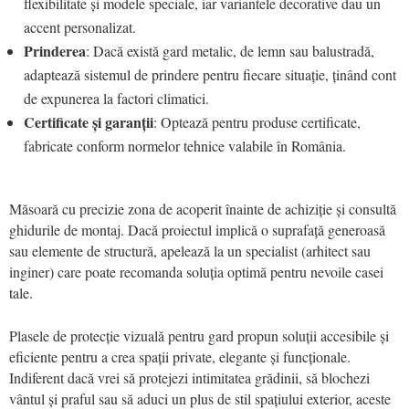
flexibilitate și modele speciale, iar variantele decorative dau un
accent personalizat.
Prinderea
: Dacă există gard metalic, de lemn sau balustradă,
adaptează sistemul de prindere pentru fiecare situație, ținând cont
de expunerea la factori climatici.
Certificate și garanții
: Optează pentru produse certificate,
fabricate conform normelor tehnice valabile în România.
Măsoară cu precizie zona de acoperit înainte de achiziție și consultă
ghidurile de montaj. Dacă proiectul implică o suprafață generoasă
sau elemente de structură, apelează la un specialist (arhitect sau
inginer) care poate recomanda soluția optimă pentru nevoile casei
tale.
Plasele de protecție vizuală pentru gard propun soluții accesibile și
eficiente pentru a crea spații private, elegante și funcționale.
Indiferent dacă vrei să protejezi intimitatea grădinii, să blochezi
vântul și praful sau să aduci un plus de stil spațiului exterior, aceste