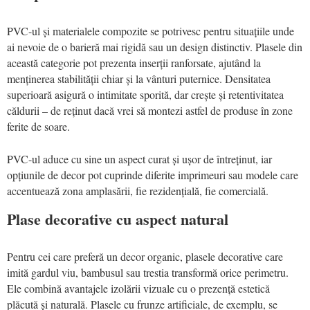
PVC-ul și materialele compozite se potrivesc pentru situațiile unde
ai nevoie de o barieră mai rigidă sau un design distinctiv. Plasele din
această categorie pot prezenta inserții ranforsate, ajutând la
menținerea stabilității chiar și la vânturi puternice. Densitatea
superioară asigură o intimitate sporită, dar crește și retentivitatea
căldurii – de reținut dacă vrei să montezi astfel de produse în zone
ferite de soare.
PVC-ul aduce cu sine un aspect curat și ușor de întreținut, iar
opțiunile de decor pot cuprinde diferite imprimeuri sau modele care
accentuează zona amplasării, fie rezidențială, fie comercială.
Plase decorative cu aspect natural
Pentru cei care preferă un decor organic, plasele decorative care
imită gardul viu, bambusul sau trestia transformă orice perimetru.
Ele combină avantajele izolării vizuale cu o prezență estetică
plăcută și naturală. Plasele cu frunze artificiale, de exemplu, se