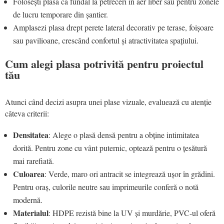
Folosești plasa ca fundal la petreceri în aer liber sau pentru zonele
de lucru temporare din șantier.
Amplasezi plasa drept perete lateral decorativ pe terase, foișoare
sau pavilioane, crescând confortul și atractivitatea spațiului.
Cum alegi plasa potrivită pentru proiectul
tău
Atunci când decizi asupra unei plase vizuale, evaluează cu atenție
câteva criterii:
Densitatea
: Alege o plasă densă pentru a obține intimitatea
dorită. Pentru zone cu vânt puternic, optează pentru o țesătură
mai rarefiată.
Culoarea
: Verde, maro ori antracit se integrează ușor în grădini.
Pentru oraș, culorile neutre sau imprimeurile conferă o notă
modernă.
Materialul
: HDPE rezistă bine la UV și murdărie, PVC-ul oferă