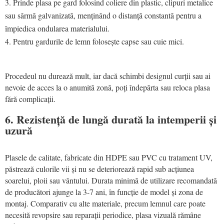
Prinde plasa pe gard folosind coliere din plastic, clipuri metalice
sau sârmă galvanizată, menținând o distanță constantă pentru a
împiedica ondularea materialului.
Pentru gardurile de lemn folosește capse sau cuie mici.
Procedeul nu durează mult, iar dacă schimbi designul curții sau ai
nevoie de acces la o anumită zonă, poți îndepărta sau reloca plasa
fără complicații.
6. Rezistență de lungă durată la intemperii și
uzură
Plasele de calitate, fabricate din HDPE sau PVC cu tratament UV,
păstrează culorile vii și nu se deteriorează rapid sub acțiunea
soarelui, ploii sau vântului. Durata minimă de utilizare recomandată
de producători ajunge la 3-7 ani, în funcție de model și zona de
montaj. Comparativ cu alte materiale, precum lemnul care poate
necesită revopsire sau reparații periodice, plasa vizuală rămâne