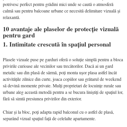
potrivesc perfect pentru grădini mici unde se caută o atmosferă
calmă sau pentru balcoane urbane ce necesită delimitare vizuală și
relaxantă.
10 avantaje ale plaselor de protecție vizuală
pentru gard
1. Intimitate crescută în spațiul personal
Plasele vizuale puse pe garduri oferă o soluție simplă pentru a bloca
privirile curioase ale vecinilor sau trecătorilor. Dacă ai un gard
metalic sau din plasă de sârmă, poți monta ușor plasa astfel încât
activitățile zilnice din curte, joaca copiilor sau grătarul de weekend
să devină momente private. Mulți proprietari de locuințe rurale sau
urbane aleg această metodă pentru a se bucura liniștiți de spațiul lor,
fără să simtă presiunea privirilor din exterior.
Chiar și la bloc, poți adapta rapid balconul cu o astfel de plasă,
separând vizual spațiul față de celelalte apartamente.