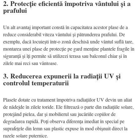
2. Protecție eficientă împotriva vântului și a
prafului
Un alt avantaj important constă în capacitatea acestor plase de a
reduce considerabil viteza vântului și pătrunderea prafului. De
exemplu, dacă locuiești într-o zonă deschisă unde vântul suflă tare,
montarea unei plase de protecție pe gard menține plantele fragile în
siguranță și îți permite să utilizezi terasa sau balconul chiar și în
zilele mai reci sau vântoase.
3. Reducerea expunerii la radiații UV și
controlul temperaturii
Plasele dotate cu tratament împotriva radiațiilor UV devin un aliat
de nădejde în zilele toride. Ele filtrează o parte din radiațiile solare,
protejând pielea, dar și mobilierul sau jucăriile copiilor de
degradarea rapidă. Poți observa diferența imediat în special pe
suprafețele din lemn sau plastic expuse în mod obișnuit direct la
razele solare puternice.