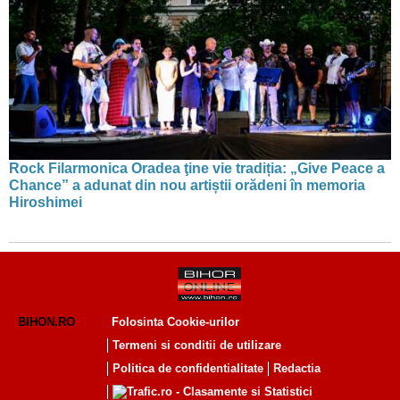
Rock Filarmonica Oradea ţine vie tradiția: „Give Peace a
Chance” a adunat din nou artiștii orădeni în memoria
Hiroshimei
BIHON.RO
Folosinta Cookie-urilor
Termeni si conditii de utilizare
Politica de confidentialitate
Redactia