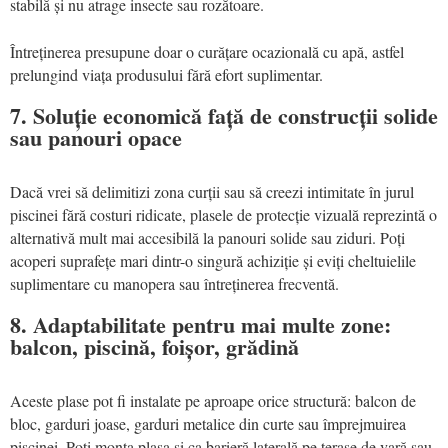
stabilă și nu atrage insecte sau rozătoare.
Întreținerea presupune doar o curățare ocazională cu apă, astfel
prelungind viața produsului fără efort suplimentar.
7. Soluție economică față de construcții solide
sau panouri opace
Dacă vrei să delimitizi zona curții sau să creezi intimitate în jurul
piscinei fără costuri ridicate, plasele de protecție vizuală reprezintă o
alternativă mult mai accesibilă la panouri solide sau ziduri. Poți
acoperi suprafețe mari dintr-o singură achiziție și eviți cheltuielile
suplimentare cu manopera sau întreținerea frecventă.
8. Adaptabilitate pentru mai multe zone:
balcon, piscină, foișor, grădină
Aceste plase pot fi instalate pe aproape orice structură: balcon de
bloc, garduri joase, garduri metalice din curte sau împrejmuirea
piscinei. Poți monta plasa și ca barieră laterală pe terase de vară sau