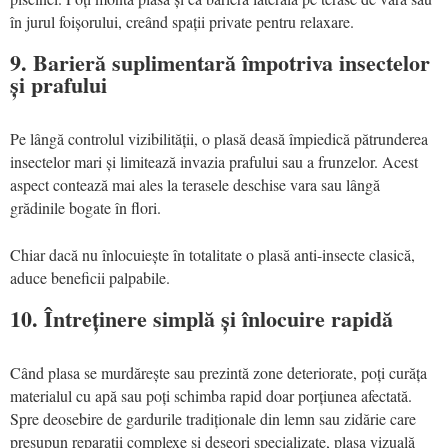
în jurul foișorului, creând spații private pentru relaxare.
9. Barieră suplimentară împotriva insectelor
și prafului
Pe lângă controlul vizibilității, o plasă deasă împiedică pătrunderea
insectelor mari și limitează invazia prafului sau a frunzelor. Acest
aspect contează mai ales la terasele deschise vara sau lângă
grădinile bogate în flori.
Chiar dacă nu înlocuiește în totalitate o plasă anti-insecte clasică,
aduce beneficii palpabile.
10. Întreținere simplă și înlocuire rapidă
Când plasa se murdărește sau prezintă zone deteriorate, poți curăța
materialul cu apă sau poți schimba rapid doar porțiunea afectată.
Spre deosebire de gardurile tradiționale din lemn sau zidărie care
presupun reparații complexe și deseori specializate, plasa vizuală