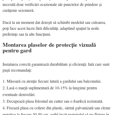
necesită doar verificări ocazionale ale punctelor de prindere și
curățenie sezonieră.
Dacă la un moment dat dorești să schimbi modelul sau culoarea,
poți face acest lucru fără dificultăți, adaptând spațiul la noile
preferințe sau la alte funcțiuni.
Montarea plaselor de protecție vizuală
pentru gard
Instalarea corectă garantează durabilitate și eficiență. Iată care sunt
pașii recomandați:
Măsoară cu atenție fiecare latură a gardului sau balconului.
Lasă o marjă suplimentară de 10-15% la lungime pentru
eventuale denivelări.
Decupează plasa folosind un cutter sau o foarfecă rezistentă.
Fixează plasa cu coliere din plastic, sârmă galvanizată sau cleme
metalice la fiecare 30-50 cm, astfel încât materialul să nu fluture în