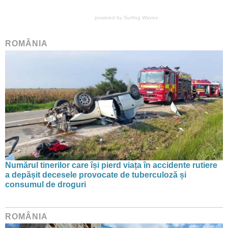
powered by
Surfing Waves
ROMÂNIA
Numărul tinerilor care își pierd viața în accidente rutiere
a depășit decesele provocate de tuberculoză și
consumul de droguri
ROMÂNIA