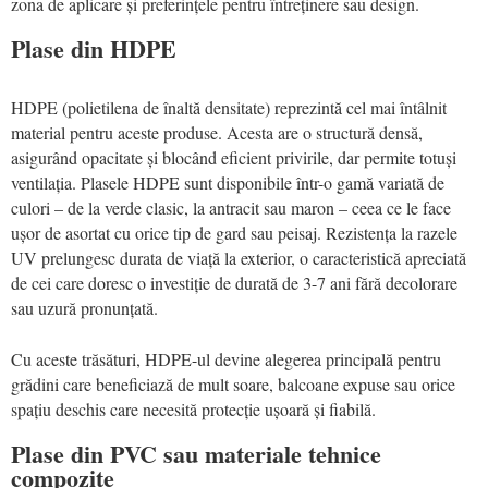
zona de aplicare și preferințele pentru întreținere sau design.
Plase din HDPE
HDPE (polietilena de înaltă densitate) reprezintă cel mai întâlnit
material pentru aceste produse. Acesta are o structură densă,
asigurând opacitate și blocând eficient privirile, dar permite totuși
ventilația. Plasele HDPE sunt disponibile într-o gamă variată de
culori – de la verde clasic, la antracit sau maron – ceea ce le face
ușor de asortat cu orice tip de gard sau peisaj. Rezistența la razele
UV prelungesc durata de viață la exterior, o caracteristică apreciată
de cei care doresc o investiție de durată de 3-7 ani fără decolorare
sau uzură pronunțată.
Cu aceste trăsături, HDPE-ul devine alegerea principală pentru
grădini care beneficiază de mult soare, balcoane expuse sau orice
spațiu deschis care necesită protecție ușoară și fiabilă.
Plase din PVC sau materiale tehnice
compozite