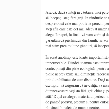
Așa că, dacă sunteți în căutarea unei pere
să începeți, stați fără griji. În rândurile
despre două cele mai potrivite perechi pen
Veți afla care este cel mai adecvat materi
alege. Iar apoi, la final, vă vom vorbi și d
garantăm că prichindeii din familie se vor 
mai stăm prea mult pe gânduri, să începe
În acest anotimp, este foarte important să 
impermeabile. Fiindcă toamna este impr
confecționați din piele ecologică, pentru a 
ploile neprevăzute sau diminețile răcoroa
prin durabilitatea de care dispune. Deși ac
exemplu, vă asigurăm că investiția va meri
dumneavoastră veți sta fără griji chiar și
atât? După ce alegeți materialul perfect, 
de pantof potrivit, precum și pentru cul
rămâneți în paleta de nuanțe neutre.