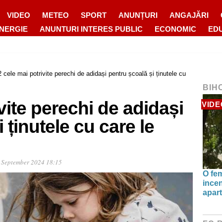
VIDEO
METEO
SPORT
ANUNȚURI
ANGAJĂRI
ENERGIE
ANUNTURI INTERES PUBLIC
ECONOMIC
ED
2 cele mai potrivite perechi de adidași pentru școală și ținutele cu
BIH
vite perechi de adidași
VIDE
 ținutele cu care le
 September 2024 18:15
O fe
incen
apart