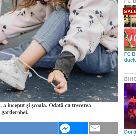
FC 
GALE
FC B
duel
BIH
, a început și școala. Odată cu trecerea
 garderobei.
Doi t