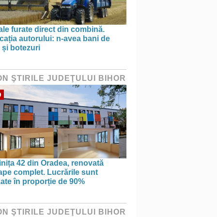
le furate direct din combină.
cația autorului: n-avea bani de
 și botezuri
ON ŞTIRILE JUDEŢULUI BIHOR
O
nița 42 din Oradea, renovată
pe complet. Lucrările sunt
zate în proporție de 90%
ON ŞTIRILE JUDEŢULUI BIHOR