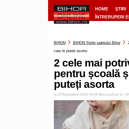
HOME
ŞTIRI
ÎNTRERUPERI 
BIHON
BIHON Ştirile judeţului Bihor
care le puteți asorta
2 cele mai potri
pentru școală și
puteți asorta
la 29 September 2024 18:08
Reactualizat la:
30