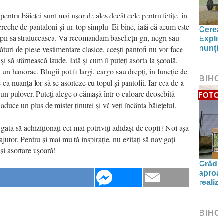
entru băieței sunt mai ușor de ales decât cele pentru fetițe, în
ereche de pantaloni și un top simplu. Ei bine, iată că acum este
Cerea
pii să strălucească. Vă recomandăm bascheții gri, negri sau
Expli
uri de piese vestimentare clasice, acești pantofi nu vor face
nunți
și să stârnească laude. Iată și cum îi puteți asorta la școală.
 un hanorac. Blugii pot fi largi, cargo sau drepți, în funcție de
BIH
 ca nuanța lor să se asorteze cu topul și pantofii. Iar cea de-a
 un pulover. Puteți alege o cămașă într-o culoare deosebită
FOT
 aduce un plus de mister ținutei și vă veți încânta băiețelul.
i gata să achiziționați cei mai potriviți adidași de copii? Noi așa
utor. Pentru și mai multă inspirație, nu ezitați să navigați
i asortare ușoară!
Grădi
aproa
reali
BIH