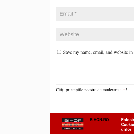
Save my name, email, and website in t
Citiți principiile noastre de moderare
aici
!
BIHON.RO
Folosi
Cookie
urilor