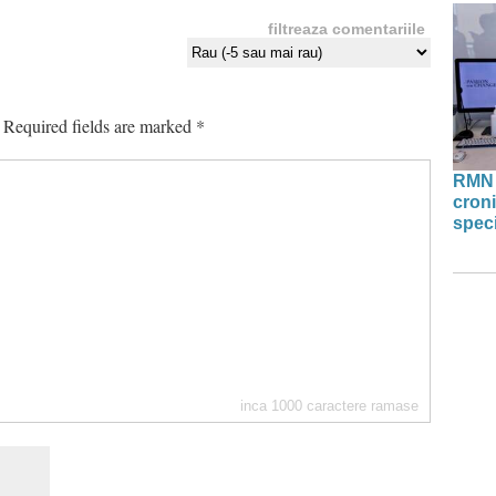
filtreaza comentariile
Required fields are marked
*
RMN 
croni
speci
inca
1000
caractere ramase