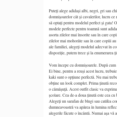
Puteți alege adidași albi, negri, gri sau ch
domnișoarelor cât și cavalerilor, lucru ce
să optați pentru modelul perfect și gata! O
modele perfecte pentru toamnă sunt adidașii 
asorta zilelor mai însorite sau în care copi
zilelor mai mohorâte sau în care copiii au ș
ale familiei, alegeți modelul adecvat în co
dispoziție, putem trece și la enumerarea ți
Vom începe cu domnișoarele. După cum bine
Ei bine, pentru a reuși acest lucru, trebuie
kaki sunt o opțiune perfectă. Nu mai trebu
obține un look complet. Prima ținută recom
o cămășuță. Acest outfit clasic va exprima 
școlare. Cea de-a doua ținută este cea cu b
Alegeți un sarafan de blugi sau catifea cor
dumneavoastră va apărea în lumina reflect
alegerile făcute o încântă. Numai așa vă as