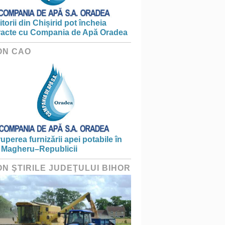
torii din Chișirid pot încheia
racte cu Compania de Apă Oradea
ON CAO
ruperea furnizării apei potabile în
 Magheru–Republicii
ON ŞTIRILE JUDEŢULUI BIHOR