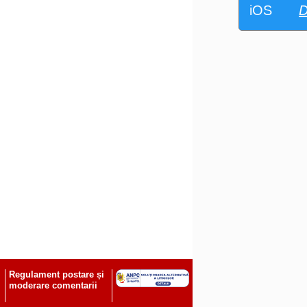
iOS
D
Regulament postare și
moderare comentarii