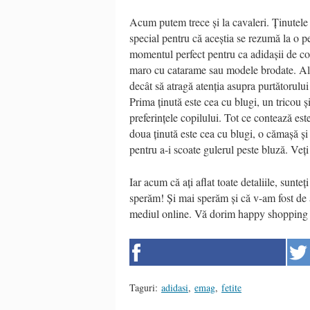
Acum putem trece și la cavaleri. Ținutele p
special pentru că aceștia se rezumă la o p
momentul perfect pentru ca adidașii de co
maro cu catarame sau modele brodate. Alăt
decât să atragă atenția asupra purtătorului 
Prima ținută este cea cu blugi, un tricou și
preferințele copilului. Tot ce contează este
doua ținută este cea cu blugi, o cămașă și
pentru a-i scoate gulerul peste bluză. Veți
Iar acum că ați aflat toate detaliile, sunteț
sperăm! Și mai sperăm și că v-am fost de aj
mediul online. Vă dorim happy shopping ș
Taguri:
adidasi
,
emag
,
fetite