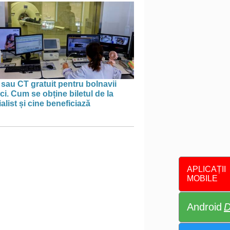
sau CT gratuit pentru bolnavii
ci. Cum se obține biletul de la
alist și cine beneficiază
APLICAȚII
MOBILE
Android
D