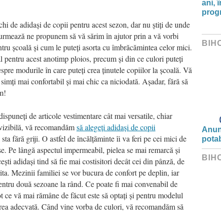
ani, 
progr
chi de adidași de copii pentru acest sezon, dar nu știți de unde
 ce urmează ne propunem să vă sărim în ajutor prin a vă vorbi
BIH
tru școală și cum le puteți asorta cu îmbrăcămintea celor mici.
al pentru acest anotimp ploios, precum și din ce culori puteți
espre modurile în care puteți crea ținutele copiilor la școală. Vă
simți mai confortabil și mai chic ca niciodată. Așadar, fără să
m!
dispuneți de articole vestimentare cât mai versatile, chiar
evizibilă, vă recomandăm
să alegeți adidași de copii
Anunț
sta fără griji. O astfel de încălțăminte îi va feri pe cei mici de
potab
se. Pe lângă aspectul impermeabil, pielea se mai remarcă și
BIH
ești adidași tind să fie mai costisitori decât cei din pânză, de
ta. Mezinii familiei se vor bucura de confort pe deplin, iar
 pentru două sezoane la rând. Ce poate fi mai convenabil de
tot ce vă mai rămâne de făcut este să optați și pentru modelul
oarea adecvată. Când vine vorba de culori, vă recomandăm să