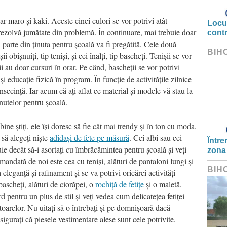
iar maro și kaki. Aceste cinci culori se vor potrivi atât
Locui
 rezolvă jumătate din problemă. În continuare, mai trebuie doar
cont
 parte din ținuta pentru școală va fi pregătită. Cele două
BIH
obișnuiți, tip teniși, și cei înalți, tip bascheți. Tenișii se vor
ii au doar cursuri în orar. Pe când, bascheții se vor potrivi
i educație fizică în program. În funcție de activitățile zilnice
nsecință. Iar acum că ați aflat ce material și modele vă stau la
nutelor pentru școală.
 știți, ele își doresc să fie cât mai trendy și în ton cu moda.
 să alegeți niște
adidași de fete pe măsură
. Cei albi sau cei
Între
ie decât să-i asortați cu îmbrăcămintea pentru școală și veți
zona
andată de noi este cea cu teniși, alături de pantaloni lungi și
BIH
eleganță și rafinament și se va potrivi oricărei activități
ascheți, alături de ciorăpei, o
rochiță de fetițe
și o maletă.
d pentru un plus de stil și veți vedea cum delicatețea fetiței
oarelor. Nu uitați să o întrebați și pe domnișoară dacă
igurați că piesele vestimentare alese sunt cele potrivite.