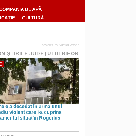
COMPANIA DE APĂ
UCAȚIE
CULTURĂ
powered by
Surfing Waves
ON ŞTIRILE JUDEŢULUI BIHOR
O
meie a decedat în urma unui
diu violent care i-a cuprins
amentul situat în Rogerius