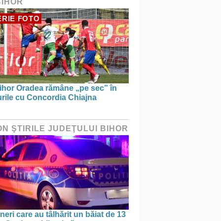
BIHOR
RIE FOTO
ihor Oradea rămâne „pe sec” în
urile cu Concordia Chiajna
ON ŞTIRILE JUDEŢULUI BIHOR
ineri care au tâlhărit un băiat de 13