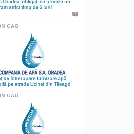
în Oradea, obligați să urmeze un
am strict timp de 6 luni
1
ON CAO
 de întrerupere furnizare apă
ilă pe strada Uzinei din Tileagd
ON CAO