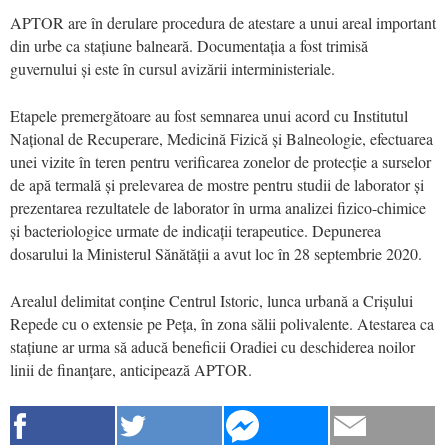
APTOR are în derulare procedura de atestare a unui areal important
din urbe ca stațiune balneară. Documentația a fost trimisă
guvernului și este în cursul avizării interministeriale.
Etapele premergătoare au fost semnarea unui acord cu Institutul
Național de Recuperare, Medicină Fizică și Balneologie, efectuarea
unei vizite în teren pentru verificarea zonelor de protecție a surselor
de apă termală și prelevarea de mostre pentru studii de laborator și
prezentarea rezultatele de laborator în urma analizei fizico-chimice
și bacteriologice urmate de indicații terapeutice. Depunerea
dosarului la Ministerul Sănătății a avut loc în 28 septembrie 2020.
Arealul delimitat conține Centrul Istoric, lunca urbană a Crișului
Repede cu o extensie pe Peța, în zona sălii polivalente. Atestarea ca
stațiune ar urma să aducă beneficii Oradiei cu deschiderea noilor
linii de finanțare, anticipează APTOR.