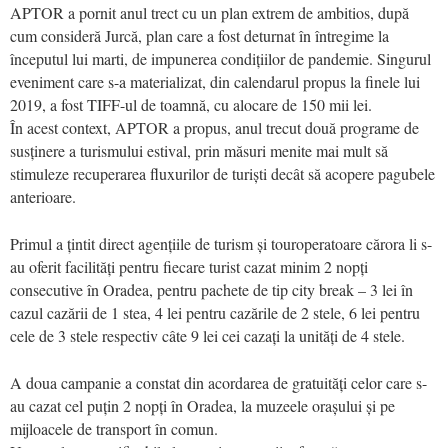
APTOR a pornit anul trect cu un plan extrem de ambitios, după
cum consideră Jurcă, plan care a fost deturnat în întregime la
începutul lui marti, de impunerea condițiilor de pandemie. Singurul
eveniment care s-a materializat, din calendarul propus la finele lui
2019, a fost TIFF-ul de toamnă, cu alocare de 150 mii lei.
În acest context, APTOR a propus, anul trecut două programe de
susținere a turismului estival, prin măsuri menite mai mult să
stimuleze recuperarea fluxurilor de turiști decât să acopere pagubele
anterioare.
Primul a țintit direct agențiile de turism și touroperatoare cărora li s-
au oferit facilități pentru fiecare turist cazat minim 2 nopți
consecutive în Oradea, pentru pachete de tip city break – 3 lei în
cazul cazării de 1 stea, 4 lei pentru cazările de 2 stele, 6 lei pentru
cele de 3 stele respectiv câte 9 lei cei cazați la unități de 4 stele.
A doua campanie a constat din acordarea de gratuități celor care s-
au cazat cel puțin 2 nopți în Oradea, la muzeele orașului și pe
mijloacele de transport în comun.