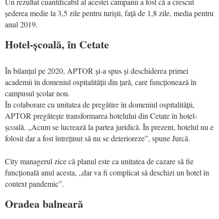
Un rezultat cuantificabil al acestei campanii a fost că a crescut
șederea medie la 3,5 zile pentru turiști, față de 1,8 zile, media pentru
anul 2019.
Hotel-școală, în Cetate
În bilanțul pe 2020, APTOR și-a spus și deschiderea primei
academii în domeniul ospitalității din țară, care funcționează în
campusul școlar nou.
În colaborare cu unitatea de pregătire în domeniul ospitalității,
APTOR pregătește transformarea hotelului din Cetate în hotel-
școală. „Acum se lucrează la partea juridică. În prezent, hotelul nu e
folosit dar a fost întreținut să nu se deterioreze”, spune Jurcă.
City managerul zice că planul este ca unitatea de cazare să fie
funcțională anul acesta, „dar va fi complicat să deschizi un hotel în
context pandemic”.
Oradea balneară