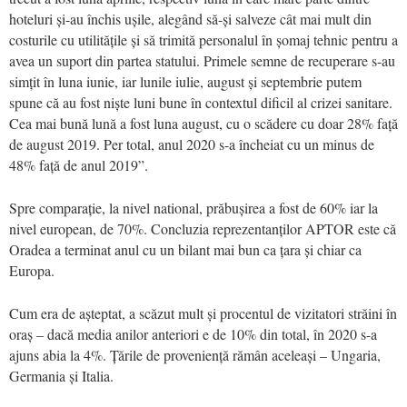
hoteluri și-au închis ușile, alegând să-și salveze cât mai mult din
costurile cu utilitățile și să trimită personalul în șomaj tehnic pentru a
avea un suport din partea statului. Primele semne de recuperare s-au
simțit în luna iunie, iar lunile iulie, august și septembrie putem
spune că au fost niște luni bune în contextul dificil al crizei sanitare.
Cea mai bună lună a fost luna august, cu o scădere cu doar 28% față
de august 2019. Per total, anul 2020 s-a încheiat cu un minus de
48% față de anul 2019”.
Spre comparație, la nivel national, prăbușirea a fost de 60% iar la
nivel european, de 70%. Concluzia reprezentanților APTOR este că
Oradea a terminat anul cu un bilant mai bun ca țara și chiar ca
Europa.
Cum era de așteptat, a scăzut mult și procentul de vizitatori străini în
oraș – dacă media anilor anteriori e de 10% din total, în 2020 s-a
ajuns abia la 4%. Țările de proveniență rămân aceleași – Ungaria,
Germania și Italia.