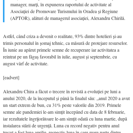
manager, marți, în expunerea raportului de activitate al
Asociației de Promovare Turismului în Oradea și Regiune
(APTOR), alături de managerul asociației, Alexandru Chirilă.
Astfel, când criza a devenit o realitate, 93% dintre hotelieri și-au
trimis personalul în șomaj tehnic, ca măsură de protejare resurselor.
În iunie au apărut primele semne de recuperare iar activitatea a
reintrat pe un făgaș favorabil în iulie, august și septembrie, cu
august vârf de activitate.
[eadvert]
Alexandru Chira a făcut o trecere în revistă a evoluției pe luni a
anului 2020, de la începutul și până la finalul său: „anul 2020 a avut
un start extrem de bun, cu 31% peste valorile din 2019. Primele
semne ale pandemiei le-am simțit începând cu data de 8 februarie,
iar rezultatele îngrijorătoare le-am simțit odată cu luna martie, după
instalarea stării de urgență. Luna cu record negativ pentru anul
trecut a fost luna aprilie, respectiv luna în care mare parte dintre