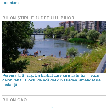
premium
BIHON ŞTIRILE JUDEŢULUI BIHOR
Pervers la Silvaș. Un bărbat care se masturba în văzul
celor veniți la locul de scăldat din Oradea, amendat de
instanță
BIHON CAO