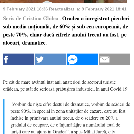
9 February 2021 18:36
Reactualizat la:
9 February 2021 18:41
Scris de Cristina Ghilea
Oradea a înregistrat pierderi
-
sub media națională, de 60% și sub cea europeană, de
peste 70%, chiar dacă cifrele anului trecut au fost, pe
alocuri, dramatice.
Pe cât de mare avântul luat anii anateriori de sectorul turistic
orădean, pe atât de serioasă prăbușirea industriei, în anul Covid 19.
„Vorbim de niște cifre destul de dramatice, vorbim de scăderi de
peste 90%, în special în zona unităților de cazare, care au fost
închise în primăvara anului trecut, de o scădere cu 20% a
gradului de ocupare, de o înjumătățire a numărului total de
turiști care au ajuns în Oradea”, a spus Mihai Jurcă, city