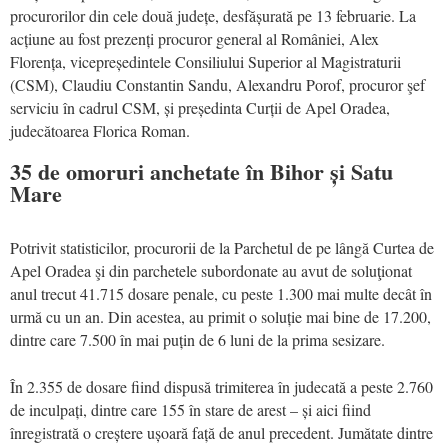
procurorilor din cele două județe, desfășurată pe 13 februarie. La
acțiune au fost prezenți procuror general al României, Alex
Florența, vicepreședintele Consiliului Superior al Magistraturii
(CSM), Claudiu Constantin Sandu, Alexandru Porof, procuror şef
serviciu în cadrul CSM, și președinta Curții de Apel Oradea,
judecătoarea Florica Roman.
35 de omoruri anchetate în Bihor și Satu
Mare
Potrivit statisticilor, procurorii de la Parchetul de pe lângă Curtea de
Apel Oradea şi din parchetele subordonate au avut de soluţionat
anul trecut 41.715 dosare penale, cu peste 1.300 mai multe decât în
urmă cu un an. Din acestea, au primit o soluție mai bine de 17.200,
dintre care 7.500 în mai puțin de 6 luni de la prima sesizare.
În 2.355 de dosare fiind dispusă trimiterea în judecată a peste 2.760
de inculpați, dintre care 155 în stare de arest – și aici fiind
înregistrată o creștere ușoară față de anul precedent. Jumătate dintre