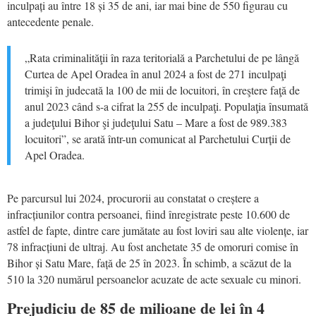
inculpați au între 18 și 35 de ani, iar mai bine de 550 figurau cu
antecedente penale.
„Rata criminalităţii în raza teritorială a Parchetului de pe lângă
Curtea de Apel Oradea în anul 2024 a fost de 271 inculpaţi
trimişi în judecată la 100 de mii de locuitori, în creştere faţă de
anul 2023 când s-a cifrat la 255 de inculpaţi. Populaţia însumată
a judeţului Bihor şi judeţului Satu – Mare a fost de 989.383
locuitori”, se arată într-un comunicat al Parchetului Curții de
Apel Oradea.
Pe parcursul lui 2024, procurorii au constatat o creștere a
infracțiunilor contra persoanei, fiind înregistrate peste 10.600 de
astfel de fapte, dintre care jumătate au fost loviri sau alte violențe, iar
78 infracțiuni de ultraj. Au fost anchetate 35 de omoruri comise în
Bihor și Satu Mare, față de 25 în 2023. În schimb, a scăzut de la
510 la 320 numărul persoanelor acuzate de acte sexuale cu minori.
Prejudiciu de 85 de milioane de lei în 4