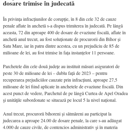
dosare trimise în judecată
În privința infracțiunilor de corupție, în 8 din cele 32 de cauze
penale aflate în anchetă s-a dispus trimiterea în judecată. Pe lângă
aceasta, 72 din aproape 400 de dosare de evaziune fiscală, aflate în
anchetă anul trecut, au fost soluționate de procurorii din Bihor și
Satu Mare, iar în patru dintre acestea, cu un prejudiciu de 85 de
milioane de lei, au fost trimise în fața instanțelor 11 persoane.
Parchetele din cele două județe au instituit măsuri asiguratori de
peste 30 de milioane de lei – dublu față de 2023 – pentru
recuperarea prejudiciilor cauzate prin infracțiuni, aproape 27,5
milioane de lei fiind aplicate în anchetele de evaziune fiscală. Din
acest punct de vedere, Parchetul de pe lângă Curtea de Apel Oradea
şi unităţile subordonate se situează pe locul 5 la nivel național.
Anul trecut, procurorii bihoreni și sătmăreni au participat la
judecarea a aproape 24.00 de dosare penale, la care s-au adăugat
4.000 de cauze civile, de contencios administrativ şi în materia