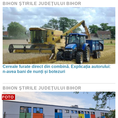
BIHON ŞTIRILE JUDEŢULUI BIHOR
Cereale furate direct din combină. Explicația autorului:
n-avea bani de nunți și botezuri
BIHON ŞTIRILE JUDEŢULUI BIHOR
FOTO