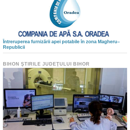
Întreruperea furnizării apei potabile în zona Magheru–
Republicii
BIHON ŞTIRILE JUDEŢULUI BIHOR