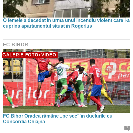
O femeie a decedat în urma unui incendiu violent care i-a
cuprins apartamentul situat în Rogerius
FC BIHOR
GALERIE FOTO+VIDEO
FC Bihor Oradea rămâne „pe sec” în duelurile cu
Concordia Chiajna
1