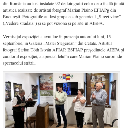
din România au fost instalate
92 de fotografii color de o înaltă ținută
artistică
realizate de
artistul fotograf Marian Plaino EFIAPg din
București.
Fotografiile au fost
grupate sub genericul „
Street view”
(„
Vedere
stradală”)
şi
se pot viziona
şi
pe site-ul AIEFA.
Vernisajul expoziției a avut loc în
prezenţa
autorului luni, 15
septembrie, în Galeria „Matei Stegerean” din
Cetate
. Artistul
fotograf Ștefan T
óth István AFIAP, ESFIAP președintele AIEFA
şi
curatorul expoziției, a
apreciat felulîn care Marian Plaino surorinde
spectacolul străzii.