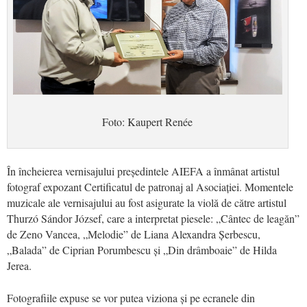
Foto: Kaupert Renée
În încheierea vernisajului președintele AIEFA a înmânat artistul
fotograf expozant Certificatul de patronaj al Asociației.
Momentele
muzicale ale vernisajului au fost asigurate
la violă
de către artistul
Thurzó Sándor József, care a interpretat piesele: „
Cântec de leagăn”
de Zeno Vancea, „Melodie” de Liana Alexandra Șerbescu,
„Balada” de Ciprian Porumbescu și „Din drâmboaie” de Hilda
Jerea.
Fotografiile expuse se vor putea viziona și pe ecranele din