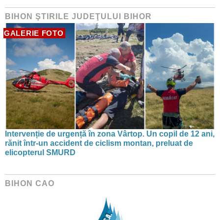
BIHON ŞTIRILE JUDEŢULUI BIHOR
GALERIE FOTO
Intervenție de urgență în zona Vârtop. Un copil de 12 ani,
rănit într-un accident de ciclism montan, preluat de
elicopterul SMURD
BIHON CAO