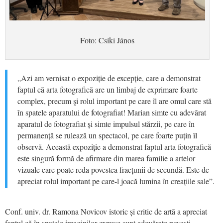
Foto: Csíki János
„
Azi am vernisat o expoziție de excepție, care a demon
s
trat
faptul că arta fotografică are un limbaj de exprimare foarte
complex, precum
şi
rolul important pe care
îl
are omul care stă
în spatele aparatului de fotografiat! Marian simte cu adevărat
aparatul de fotografiat și simte impulsul stărzii, pe care în
permanență se rulează un spectacol, pe care foarte puțin
îl
observă. Această expoziție a
demonstrat
faptul arta fotografică
este singură formă de afirmare din marea familie a artelor
vizuale care poate reda povestea fracțunii de secundă. Este de
apreciat rolul important pe care-l joacă lumina în creațiile sale”.
Conf. univ. dr. Ramona Novicov istoric și critic de artă a apreciat
faptul că
î
n spatele imaginilor expuse sunt adevărate povești