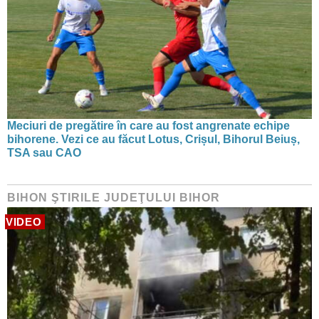
Meciuri de pregătire în care au fost angrenate echipe
bihorene. Vezi ce au făcut Lotus, Crișul, Bihorul Beiuș,
TSA sau CAO
BIHON ŞTIRILE JUDEŢULUI BIHOR
VIDEO