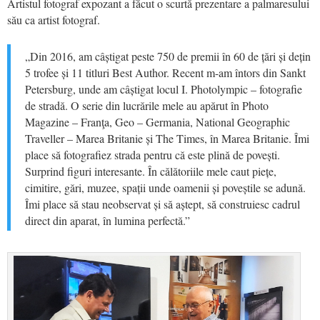
Artistul fotograf expozant a
făcut o scurtă prezentare a
pal
ma
resul
ui
său ca
artist fotograf.
„Din 2016, am câștigat peste 750 de premii în 60 de țări și dețin
5 trofee și 11 titluri Best Author. Recent m-am întors din Sankt
Petersburg, unde am câștigat locul I. Photolympic – fotografie
de stradă. O serie din lucrările mele au apărut în Photo
Magazine – Franţa, Geo – Germania, National Geographic
Traveller – Marea Britanie și The Times, în Marea Britanie. Îmi
place să fotografiez strada pentru că este plină de povești.
Surprind figuri interesante. În călătoriile mele caut piețe,
cimitire, gări, muzee, spații unde oamenii și poveștile se adună.
Îmi place să stau neobservat și să aștept, să construiesc cadrul
direct din aparat, în lumina perfectă.”