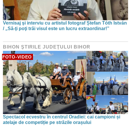
Vernisaj şi interviu cu artistul fotograf Ștefan Tóth István
/ „Să-ţi poţi trăi visul este un lucru extraordinar!”
BIHON ŞTIRILE JUDEŢULUI BIHOR
FOTO-VIDEO
Spectacol ecvestru în centrul Oradiei: cai campioni și
atelaje de competiție pe străzile orașului