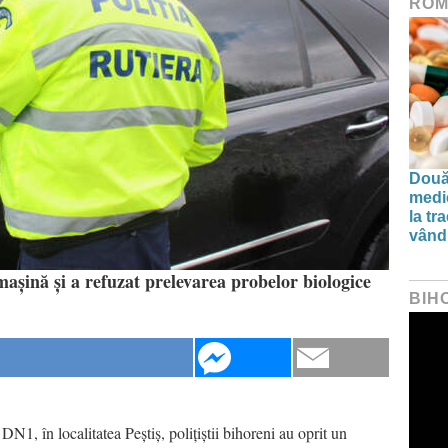
ROM
Două
medi
la tr
vând 
mașină și a refuzat prelevarea probelor biologice
BIH
DN1, în localitatea Peștiș, polițiștii bihoreni au oprit un