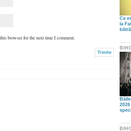
Ce es
la Fa
bătrâ
his browser for the next time I comment.
BIH
Băil
2026 
spect
BIH