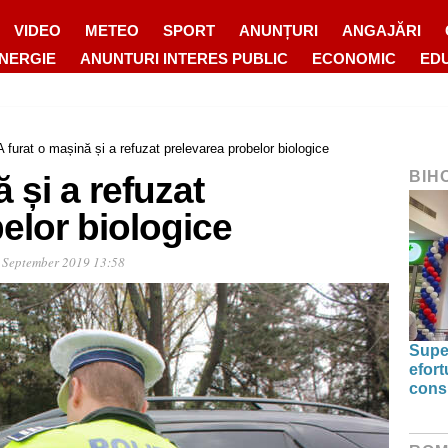
VIDEO
METEO
SPORT
ANUNȚURI
ANGAJĂRI
ENERGIE
ANUNTURI INTERES PUBLIC
ECONOMIC
ED
A furat o mașină și a refuzat prelevarea probelor biologice
BIH
 și a refuzat
elor biologice
 September 2019 13:58
Supe
efort
cons