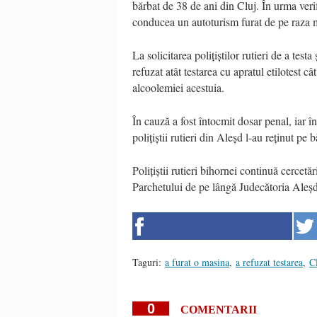
bărbat de 38 de ani din Cluj. În urma verifi
conducea un autoturism furat de pe raza 
La solicitarea polițiștilor rutieri de a test
refuzat atât testarea cu apratul etilotest c
alcoolemiei acestuia.
În cauză a fost întocmit dosar penal, iar î
polițiștii rutieri din Aleșd l-au reținut pe
Polițiștii rutieri bihornei continuă cerce
Parchetului de pe lângă Judecătoria Aleșd
Taguri:
a furat o masina
,
a refuzat testarea
,
C
0
COMENTARII