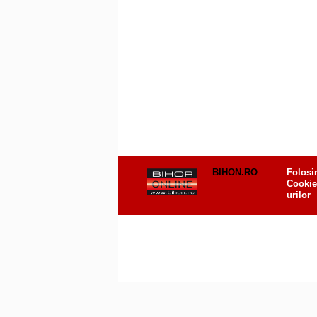
BIHON.RO
Folosi
Cookie
urilor