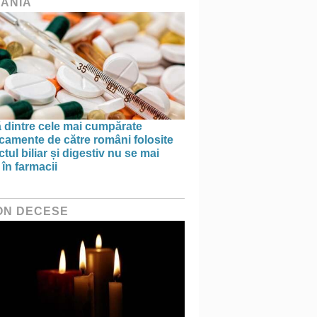
ÂNIA
 dintre cele mai cumpărate
camente de către români folosite
actul biliar și digestiv nu se mai
în farmacii
ON DECESE