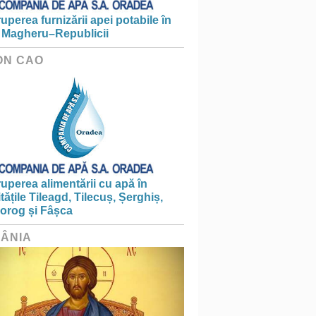
ruperea furnizării apei potabile în
 Magheru–Republicii
ON CAO
ruperea alimentării cu apă în
itățile Tileagd, Tilecuș, Șerghiș,
iorog și Fâșca
ÂNIA