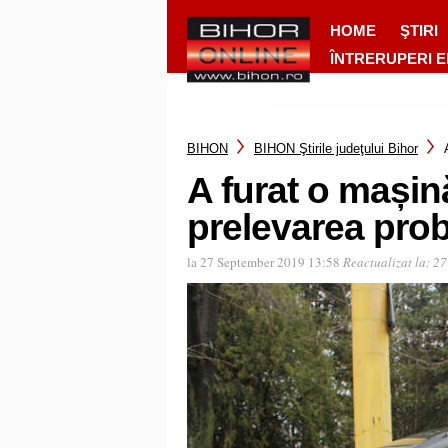
HOME
ŞTIRI
ÎNTRERUPERI 
BIHON
BIHON Ştirile judeţului Bihor
A furat o mașină
prelevarea prob
la 27 September 2019 13:58
Reactualizat la:
27