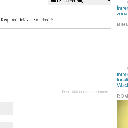
Între
zona
Required fields are marked
*
BIH
Între
local
Vârc
inca
1000
caractere ramase
ROM