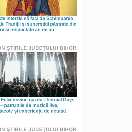
te interzis să faci de Schimbarea
ță. Tradiții și superstiții păstrate din
ni și respectate an de an
ON ŞTIRILE JUDEŢULUI BIHOR
e Felix devine gazda Thermal Days
– patru zile de muzică live,
acole și experiențe de neuitat
ON ŞTIRILE JUDEŢULUI BIHOR