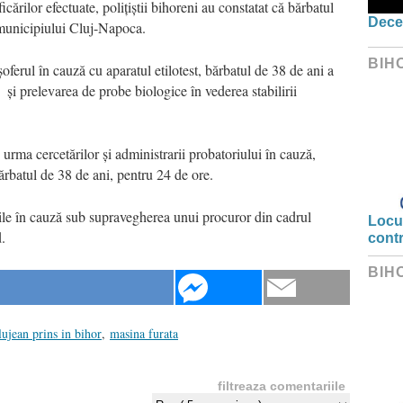
cărilor efectuate, polițiștii bihoreni au constatat că bărbatul
Dece
municipiului Cluj-Napoca.
BIH
a șoferul în cauză cu aparatul etilotest, bărbatul de 38 de ani a
ât și prelevarea de probe biologice în vederea stabilirii
n urma cercetărilor și administrarii probatoriului în cauză,
 bărbatul de 38 de ani, pentru 24 de ore.
tările în cauză sub supravegherea unui procuror din cadrul
Locui
.
cont
BIH
lujean prins in bihor
,
masina furata
filtreaza comentariile