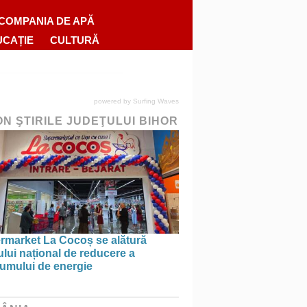
COMPANIA DE APĂ
UCAȚIE
CULTURĂ
powered by
Surfing Waves
ON ŞTIRILE JUDEŢULUI BIHOR
rmarket La Cocoș se alătură
ului național de reducere a
umului de energie