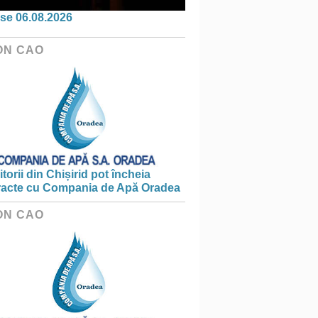
se 06.08.2026
ON CAO
torii din Chișirid pot încheia
racte cu Compania de Apă Oradea
ON CAO