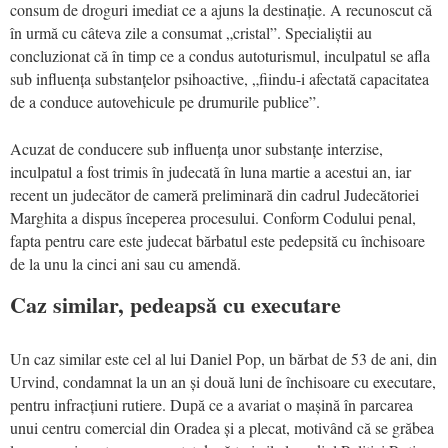
consum de droguri imediat ce a ajuns la destinație. A recunoscut că
în urmă cu câteva zile a consumat „cristal”. Specialiștii au
concluzionat că în timp ce a condus autoturismul, inculpatul se afla
sub influența substanțelor psihoactive, „fiindu-i afectată capacitatea
de a conduce autovehicule pe drumurile publice”.
Acuzat de conducere sub influența unor substanțe interzise,
inculpatul a fost trimis în judecată în luna martie a acestui an, iar
recent un judecător de cameră preliminară din cadrul Judecătoriei
Marghita a dispus începerea procesului. Conform Codului penal,
fapta pentru care este judecat bărbatul este pedepsită cu închisoare
de la unu la cinci ani sau cu amendă.
Caz similar, pedeapsă cu executare
Un caz similar este cel al lui Daniel Pop, un bărbat de 53 de ani, din
Urvind, condamnat la un an și două luni de închisoare cu executare,
pentru infracțiuni rutiere. După ce a avariat o mașină în parcarea
unui centru comercial din Oradea și a plecat, motivând că se grăbea