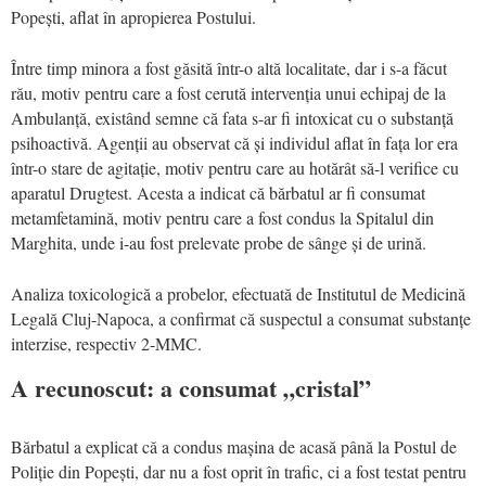
Popești, aflat în apropierea Postului.
Între timp minora a fost găsită într-o altă localitate, dar i s-a făcut
rău, motiv pentru care a fost cerută intervenția unui echipaj de la
Ambulanță, existând semne că fata s-ar fi intoxicat cu o substanță
psihoactivă. Agenții au observat că și individul aflat în fața lor era
într-o stare de agitație, motiv pentru care au hotărât să-l verifice cu
aparatul Drugtest. Acesta a indicat că bărbatul ar fi consumat
metamfetamină, motiv pentru care a fost condus la Spitalul din
Marghita, unde i-au fost prelevate probe de sânge și de urină.
Analiza toxicologică a probelor, efectuată de Institutul de Medicină
Legală Cluj-Napoca, a confirmat că suspectul a consumat substanțe
interzise, respectiv 2-MMC.
A recunoscut: a consumat „cristal”
Bărbatul a explicat că a condus mașina de acasă până la Postul de
Poliție din Popești, dar nu a fost oprit în trafic, ci a fost testat pentru