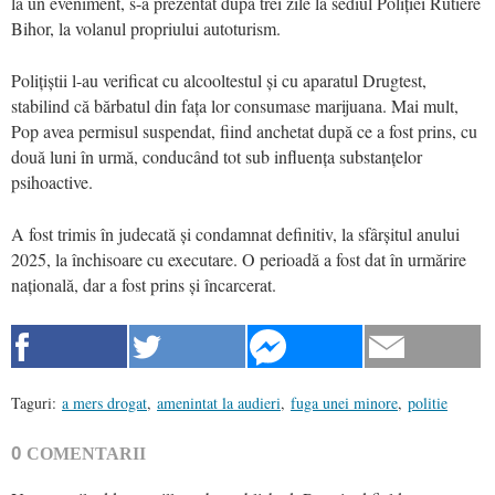
la un eveniment, s-a prezentat după trei zile la sediul Poliției Rutiere
Bihor, la volanul propriului autoturism.
Polițiștii l-au verificat cu alcooltestul și cu aparatul Drugtest,
stabilind că bărbatul din fața lor consumase marijuana. Mai mult,
Pop avea permisul suspendat, fiind anchetat după ce a fost prins, cu
două luni în urmă, conducând tot sub influența substanțelor
psihoactive.
A fost trimis în judecată și condamnat definitiv, la sfârșitul anului
2025, la închisoare cu executare. O perioadă a fost dat în urmărire
națională, dar a fost prins și încarcerat.
Taguri:
a mers drogat
,
amenintat la audieri
,
fuga unei minore
,
politie
0
COMENTARII