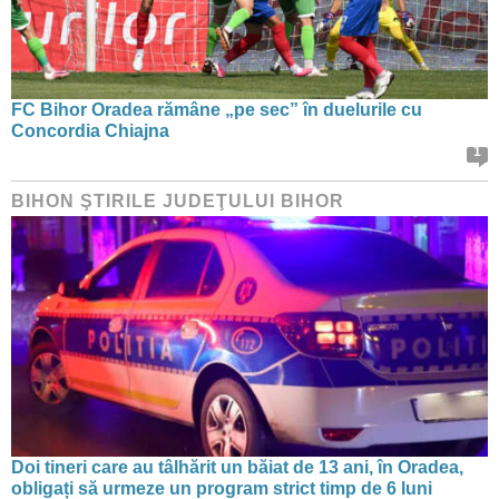
FC Bihor Oradea rămâne „pe sec” în duelurile cu
Concordia Chiajna
1
BIHON ŞTIRILE JUDEŢULUI BIHOR
Doi tineri care au tâlhărit un băiat de 13 ani, în Oradea,
obligați să urmeze un program strict timp de 6 luni