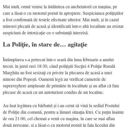
Mai mult, omul venise la întâlnirea cu anchetatorii cu mașina, pe
care a lăsat-o cu motorul pornit în apropiere. Suspiciunea polițiștilor
a fost confirmată de testele efectuate ulterior. Mai mult, și în cazul
minorei plecată de acasă și identificată într-o altă localitate au existat
suspiciuni de intoxicație cu o substanță interzisă.
La Poliție, în stare de… agitație
Întâmplarea s-a petrecut într-o seară din luna februarie a anului
trecut, în jurul orei 18:30, când polițiștii Secţiei 4 Poliţie Rurală
Marghita au fost sesizaţi cu privire la plecarea de acasă a unei
minore din Popești. Oamenii legii au verificat camerele de
supraveghere amplasate de primărie în localitate și au aflat că fata
plecase de acasă cu un autoturism condus de un localnic.
Au luat legătura cu bărbatul și i-au cerut să vină la sediul Postului
de Poliție din comună, pentru a lămuri situația fetei. Cu puțin înainte
de ora 21:00, cel chemat a venit cu mașina, în care se mai aflau
două persoane, și a lăsat-o cu motorul pornit în fața liceului din