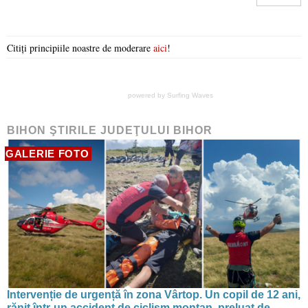
Citiți principiile noastre de moderare
aici
!
powered by
Surfing Waves
BIHON ŞTIRILE JUDEŢULUI BIHOR
GALERIE FOTO
Intervenție de urgență în zona Vârtop. Un copil de 12 ani,
rănit într-un accident de ciclism montan, preluat de