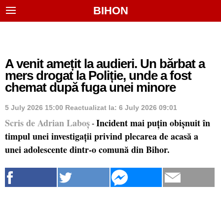
BIHON
A venit amețit la audieri. Un bărbat a
mers drogat la Poliție, unde a fost
chemat după fuga unei minore
5 July 2026 15:00
Reactualizat la:
6 July 2026 09:01
Scris de Adrian Laboș
Incident mai puțin obișnuit în
-
timpul unei investigații privind plecarea de acasă a
unei adolescente dintr-o comună din Bihor.