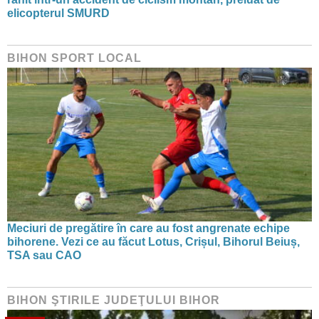
elicopterul SMURD
BIHON SPORT LOCAL
Meciuri de pregătire în care au fost angrenate echipe
bihorene. Vezi ce au făcut Lotus, Crișul, Bihorul Beiuș,
TSA sau CAO
BIHON ŞTIRILE JUDEŢULUI BIHOR