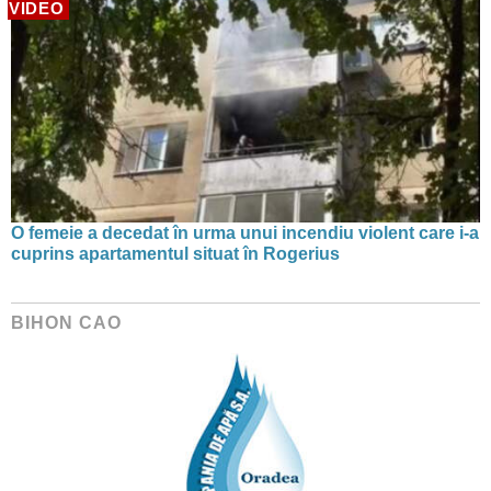
VIDEO
O femeie a decedat în urma unui incendiu violent care i-a
cuprins apartamentul situat în Rogerius
BIHON CAO