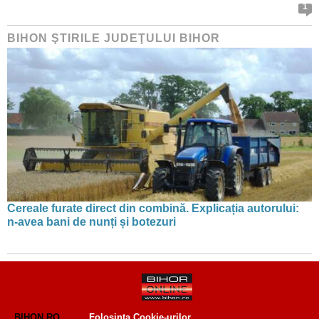
1
BIHON ŞTIRILE JUDEŢULUI BIHOR
Cereale furate direct din combină. Explicația autorului:
n-avea bani de nunți și botezuri
BIHON.RO
Folosinta Cookie-urilor