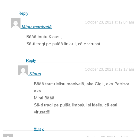
Reply
October 23, 2021 at 12:04 am
Mișu manivelă
Băăă tautu Klaus ,
Să-ți tragi pe pulăă link-ul, că e virusat.
Reply
October 23, 2021 at 12:17 am
Klaus
Băăă tautu Mișu manivelă, aka Gigi , aka Petrisor
aka….
Minti Băăă,
Să-ți tragi pe pulăă limbajul si ideile, că ești
virusat!!!
Reply