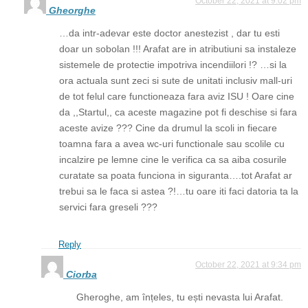
October 22, 2021 at 9:02 pm
Gheorghe
…da intr-adevar este doctor anestezist , dar tu esti
doar un sobolan !!! Arafat are in atributiuni sa instaleze
sistemele de protectie impotriva incendiilori !? …si la
ora actuala sunt zeci si sute de unitati inclusiv mall-uri
de tot felul care functioneaza fara aviz ISU ! Oare cine
da ,,Startul,, ca aceste magazine pot fi deschise si fara
aceste avize ??? Cine da drumul la scoli in fiecare
toamna fara a avea wc-uri functionale sau scolile cu
incalzire pe lemne cine le verifica ca sa aiba cosurile
curatate sa poata funciona in siguranta….tot Arafat ar
trebui sa le faca si astea ?!…tu oare iti faci datoria ta la
servici fara greseli ???
Reply
October 22, 2021 at 9:34 pm
Ciorba
Gheroghe, am înțeles, tu ești nevasta lui Arafat.