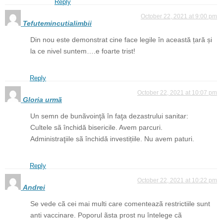
Reply
October 22, 2021 at 9:00 pm
Tefutemincutialimbii
Din nou este demonstrat cine face legile în această țară și
la ce nivel suntem….e foarte trist!
Reply
October 22, 2021 at 10:07 pm
Gloria urmã
Un semn de bunãvoinţã în faţa dezastrului sanitar:
Cultele sã închidă bisericile. Avem parcuri.
Administraţiile sã închidă investițiile. Nu avem paturi.
Reply
October 22, 2021 at 10:22 pm
Andrei
Se vede cã cei mai multi care comenteazã restrictiile sunt
anti vaccinare. Poporul ãsta prost nu întelege cã