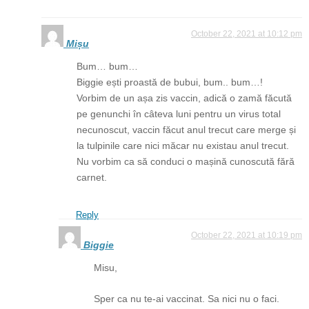
October 22, 2021 at 10:12 pm
Mișu
Bum… bum…
Biggie ești proastă de bubui, bum.. bum…!
Vorbim de un așa zis vaccin, adică o zamă făcută
pe genunchi în câteva luni pentru un virus total
necunoscut, vaccin făcut anul trecut care merge și
la tulpinile care nici măcar nu existau anul trecut.
Nu vorbim ca să conduci o mașină cunoscută fără
carnet.
Reply
October 22, 2021 at 10:19 pm
Biggie
Misu,
Sper ca nu te-ai vaccinat. Sa nici nu o faci.