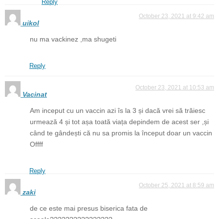
Reply
October 23, 2021 at 9:42 am
uikol
nu ma vackinez ,ma shugeti
Reply
October 23, 2021 at 10:53 am
Vacinat
Am inceput cu un vaccin azi îs la 3 și dacă vrei să trăiesc
urmează 4 și tot așa toată viața depindem de acest ser ,și
când te gândești că nu sa promis la început doar un vaccin
Offff
Reply
October 25, 2021 at 8:59 am
zaki
de ce este mai presus biserica fata de