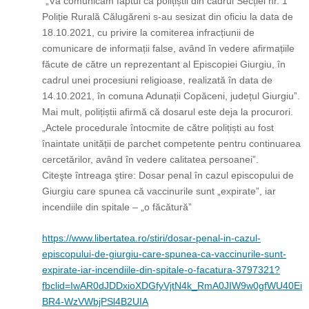
“„Vă comunicăm faptul că polițiștii din cadrul Secției nr. 1
Poliție Rurală Călugăreni s-au sesizat din oficiu la data de
18.10.2021, cu privire la comiterea infracțiunii de
comunicare de informații false, având în vedere afirmațiile
făcute de către un reprezentant al Episcopiei Giurgiu, în
cadrul unei procesiuni religioase, realizată în data de
14.10.2021, în comuna Adunații Copăceni, județul Giurgiu”.
Mai mult, polițiștii afirmă că dosarul este deja la procurori.
„Actele procedurale întocmite de către polițiști au fost
înaintate unității de parchet competente pentru continuarea
cercetărilor, având în vedere calitatea persoanei”.
Citeşte întreaga ştire: Dosar penal în cazul episcopului de
Giurgiu care spunea că vaccinurile sunt „expirate”, iar
incendiile din spitale – „o făcătură”
https://www.libertatea.ro/stiri/dosar-penal-in-cazul-
episcopului-de-giurgiu-care-spunea-ca-vaccinurile-sunt-
expirate-iar-incendiile-din-spitale-o-facatura-3797321?
fbclid=IwAR0dJDDxioXDGfyVjtN4k_RmA0JIW9w0gfWU40Ei
BR4-WzVWbjPSl4B2UIA