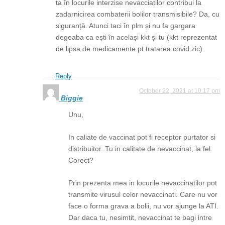
ta în locurile interzise nevacciatilor contribui la
zadarnicirea combaterii bolilor transmisibile? Da, cu
siguranță. Atunci taci în plm și nu fa gargara
degeaba ca ești în același kkt și tu (kkt reprezentat
de lipsa de medicamente pt tratarea covid zic)
Reply
October 22, 2021 at 10:17 pm
Biggie
Unu,
In caliate de vaccinat pot fi receptor purtator si
distribuitor. Tu in calitate de nevaccinat, la fel.
Corect?
Prin prezenta mea in locurile nevaccinatilor pot
transmite virusul celor nevaccinati. Care nu vor
face o forma grava a bolii, nu vor ajunge la ATI.
Dar daca tu, nesimtit, nevaccinat te bagi intre