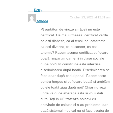
Reply
October 23, 2021 at 12:31 am
Mircea
Pt purtători de viroze și răceli nu este
certificat. Ce mai urmează, certificat verde
ca esti diabetic, ca ai tensiune, cataracta,
ca esti divortat, ca ai cancer, ca esti
anemic? Facem acuma certificat pt fiecare
boală, impartim oamenii in clase sociale
după boli? In constitutie este interzisa
discriminarea după boală. Discriminarea se
face doar după codul penal. Facem teste
pentru herpes și pt fiecare boală și umblăm
cu ele toată ziua după noi? Chiar nu vezi
unde va duce aberația asta și voi îi dați
curs. Toți in UE tratează bolnavi cu
antivirale de calitate si n-au probleme, dar
dacă sistemul medical nu-și face treaba de