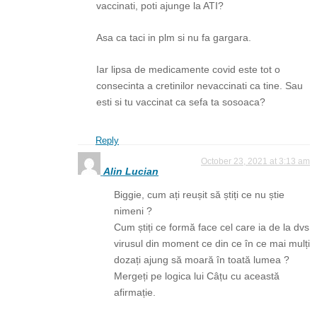
vaccinati, poti ajunge la ATI?
Asa ca taci in plm si nu fa gargara.
Iar lipsa de medicamente covid este tot o
consecinta a cretinilor nevaccinati ca tine. Sau
esti si tu vaccinat ca sefa ta sosoaca?
Reply
October 23, 2021 at 3:13 am
Alin Lucian
Biggie, cum ați reușit să știți ce nu știe
nimeni ?
Cum știți ce formă face cel care ia de la dvs
virusul din moment ce din ce în ce mai mulți
dozați ajung să moară în toată lumea ?
Mergeți pe logica lui Câțu cu această
afirmație.