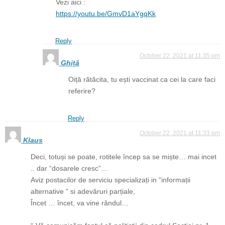
Vezi aici :
https://youtu.be/GmvD1aYgqKk
Reply
October 22, 2021 at 11:35 pm
Ghiță
Oiță rătăcita, tu ești vaccinat ca cei la care faci
referire?
Reply
October 22, 2021 at 11:33 pm
Klaus
Deci, totuși se poate, rotitele încep sa se miște… mai incet
.. dar “dosarele cresc”…
Aviz postacilor de serviciu specializați in “informații
alternative ” si adevăruri parțiale,
Încet … încet, va vine rândul…