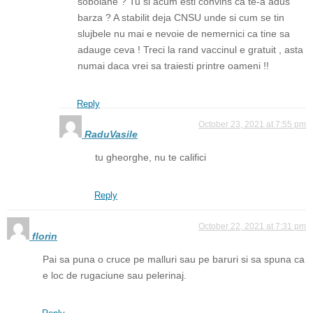
sobolane ? Tu si acum esti convins ca te-a adus
barza ? A stabilit deja CNSU unde si cum se tin
slujbele nu mai e nevoie de nemernici ca tine sa
adauge ceva ! Treci la rand vaccinul e gratuit , asta
numai daca vrei sa traiesti printre oameni !!
Reply
October 23, 2021 at 7:55 pm
RaduVasile
tu gheorghe, nu te califici
Reply
October 22, 2021 at 7:31 pm
florin
Pai sa puna o cruce pe malluri sau pe baruri si sa spuna ca
e loc de rugaciune sau pelerinaj.