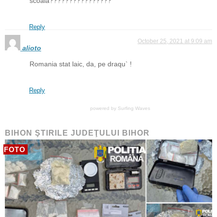
scoala????????????????
Reply
October 25, 2021 at 9:09 am
alioto
Romania stat laic, da, pe draqu` !
Reply
powered by
Surfing Waves
BIHON ŞTIRILE JUDEŢULUI BIHOR
FOTO