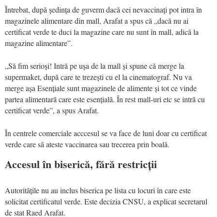
Întrebat, după ședința de guverm dacă cei nevaccinați pot intra în
magazinele alimentare din mall, Arafat a spus că „dacă nu ai
certificat verde te duci la magazine care nu sunt în mall, adică la
magazine alimentare”.
„Să fim serioși! Intră pe ușa de la mall și spune că merge la
supermaket, după care te trezești cu el la cinematograf. Nu va
merge așa Esențiale sunt magazinele de alimente și tot ce vinde
partea alimentară care este esențială. În rest mall-uri etc se intră cu
certificat verde”, a spus Arafat.
În centrele comerciale acccesul se va face de luni doar cu certificat
verde care să ateste vaccinarea sau trecerea prin boală.
Accesul în biserică, fără restricții
Autoritățile nu au inclus biserica pe lista cu locuri în care este
solicitat certificatul verde. Este decizia CNSU, a explicat secretarul
de stat Raed Arafat.