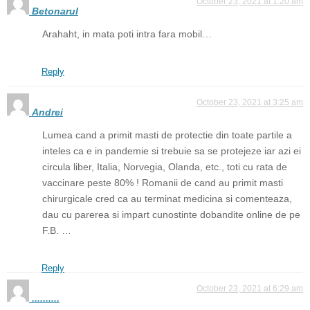
October 23, 2021 at 1:20 am
Betonarul
Arahaht, in mata poti intra fara mobil…
Reply
October 23, 2021 at 3:25 am
Andrei
Lumea cand a primit masti de protectie din toate partile a
inteles ca e in pandemie si trebuie sa se protejeze iar azi ei
circula liber, Italia, Norvegia, Olanda, etc., toti cu rata de
vaccinare peste 80% ! Romanii de cand au primit masti
chirurgicale cred ca au terminat medicina si comenteaza,
dau cu parerea si impart cunostinte dobandite online de pe
F.B. …
Reply
October 23, 2021 at 6:29 am
..........