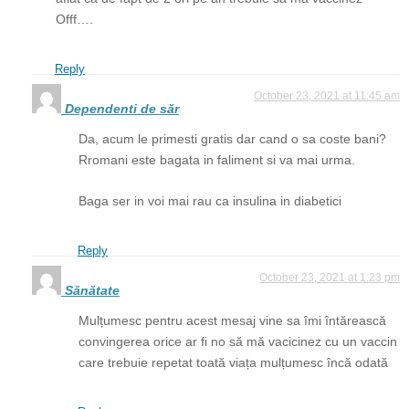
Offf….
Reply
October 23, 2021 at 11:45 am
Dependenti de săr
Da, acum le primesti gratis dar cand o sa coste bani?
Rromani este bagata in faliment si va mai urma.
Baga ser in voi mai rau ca insulina in diabetici
Reply
October 23, 2021 at 1:23 pm
Sănătate
Mulțumesc pentru acest mesaj vine sa îmi întărească
convingerea orice ar fi no să mă vacicinez cu un vaccin
care trebuie repetat toată viața mulțumesc încă odată