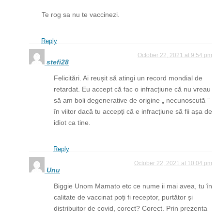
Te rog sa nu te vaccinezi.
Reply
October 22, 2021 at 9:54 pm
stefi28
Felicitări. Ai reușit să atingi un record mondial de
retardat. Eu accept că fac o infracțiune că nu vreau
să am boli degenerative de origine „ necunoscută ”
în viitor dacă tu accepți că e infracțiune să fii așa de
idiot ca tine.
Reply
October 22, 2021 at 10:04 pm
Unu
Biggie Unom Mamato etc ce nume ii mai avea, tu în
calitate de vaccinat poți fi receptor, purtător și
distribuitor de covid, corect? Corect. Prin prezenta