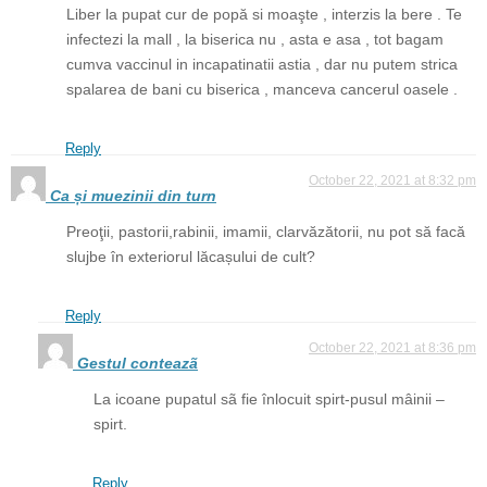
Liber la pupat cur de popă si moaşte , interzis la bere . Te
infectezi la mall , la biserica nu , asta e asa , tot bagam
cumva vaccinul in incapatinatii astia , dar nu putem strica
spalarea de bani cu biserica , manceva cancerul oasele .
Reply
October 22, 2021 at 8:32 pm
Ca și muezinii din turn
Preoţii, pastorii,rabinii, imamii, clarvăzătorii, nu pot să facă
slujbe în exteriorul lăcașului de cult?
Reply
October 22, 2021 at 8:36 pm
Gestul conteazã
La icoane pupatul sã fie înlocuit spirt-pusul mâinii –
spirt.
Reply