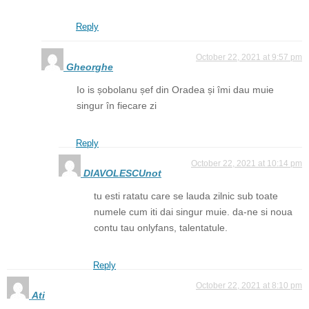
Reply
October 22, 2021 at 9:57 pm
Gheorghe
Io is șobolanu șef din Oradea și îmi dau muie
singur în fiecare zi
Reply
October 22, 2021 at 10:14 pm
DIAVOLESCUnot
tu esti ratatu care se lauda zilnic sub toate
numele cum iti dai singur muie. da-ne si noua
contu tau onlyfans, talentatule.
Reply
October 22, 2021 at 8:10 pm
Ati