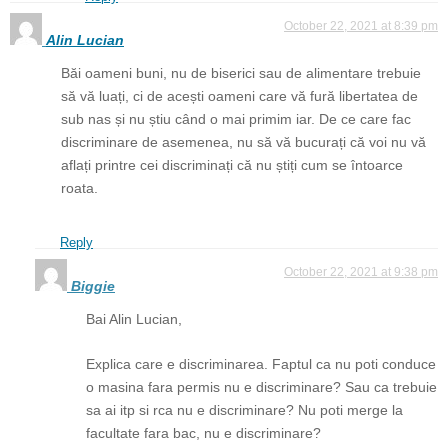
October 22, 2021 at 8:39 pm
Alin Lucian
Băi oameni buni, nu de biserici sau de alimentare trebuie
să vă luați, ci de acești oameni care vă fură libertatea de
sub nas și nu știu când o mai primim iar. De ce care fac
discriminare de asemenea, nu să vă bucurați că voi nu vă
aflați printre cei discriminați că nu știți cum se întoarce
roata.
Reply
October 22, 2021 at 9:38 pm
Biggie
Bai Alin Lucian,
Explica care e discriminarea. Faptul ca nu poti conduce
o masina fara permis nu e discriminare? Sau ca trebuie
sa ai itp si rca nu e discriminare? Nu poti merge la
facultate fara bac, nu e discriminare?