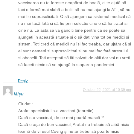
vaccinarea nu te fereste neapãrat de boalã, ci te ajutã sã
faci o formã mai slabã a bolii, sã nu mai ajungi la ATI, sã nu
mai fie suprasolicitati. O sã ajungem ca sistemul medical sã
nu mai facã fatã si sã fie prin selectie cine o sã fie tratat si
cine nu. La asta sã vã gânditi bine pentru cã se poate sã
ajungeti în aceastã situatie si o sã dati vina tot pe medici si
sistem. Toti cred cã medicii nu îsi fac treaba, dar ujtãm cã si
ei sunt oameni si suprasolicitati si nu mai fac fatã stresului
si oboselii. Toti asteptati sã fiti salvati de altii dar voi nu vreti
sã faceti nimic sã se ajungã la stoparea pandemiei.
Reply
October 22, 2021 at 10:39 pm
Mișu
Ciudat :
Arafat specialistul s-a vaccinat (teoretic).
Dacă s-a vaccinat, de ce mai poartă mască ?
Dacă e așa de bun vaccinul, Arafat nu trebuie să aibă nicio
teamă de virusul Covrig și nu ar trebui să poarte nicio