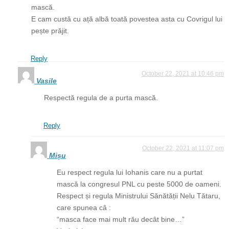
mască.
E cam custă cu ață albă toată povestea asta cu Covrigul lui
pește prăjit.
Reply
October 22, 2021 at 10:46 pm
Vasile
Respectă regula de a purta mască.
Reply
October 22, 2021 at 11:07 pm
Mișu
Eu respect regula lui Iohanis care nu a purtat
mască la congresul PNL cu peste 5000 de oameni.
Respect și regula Ministrului Sănătății Nelu Tătaru,
care spunea câ :
“masca face mai mult rău decât bine…”