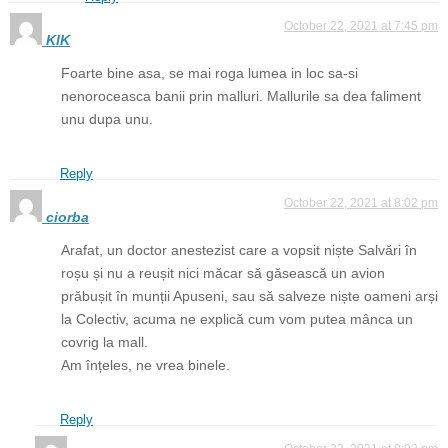
October 22, 2021 at 7:45 pm
KIK
Foarte bine asa, se mai roga lumea in loc sa-si
nenoroceasca banii prin malluri. Mallurile sa dea faliment
unu dupa unu.
Reply
October 22, 2021 at 8:02 pm
ciorba
Arafat, un doctor anestezist care a vopsit niște Salvări în
roșu și nu a reușit nici măcar să găsească un avion
prăbușit în munții Apuseni, sau să salveze niște oameni arși
la Colectiv, acuma ne explică cum vom putea mânca un
covrig la mall.
Am înțeles, ne vrea binele.
Reply