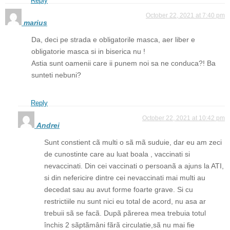
Reply
October 22, 2021 at 7:40 pm
marius
Da, deci pe strada e obligatorile masca, aer liber e
obligatorie masca si in biserica nu !
Astia sunt oamenii care ii punem noi sa ne conduca?! Ba
sunteti nebuni?
Reply
October 22, 2021 at 10:42 pm
Andrei
Sunt constient cã multi o sã mã suduie, dar eu am zeci
de cunostinte care au luat boala , vaccinati si
nevaccinati. Din cei vaccinati o persoanã a ajuns la ATI,
si din nefericire dintre cei nevaccinati mai multi au
decedat sau au avut forme foarte grave. Si cu
restrictiile nu sunt nici eu total de acord, nu asa ar
trebuii sã se facã. Dupã pãrerea mea trebuia totul
închis 2 sãptãmâni fãrã circulatie,sã nu mai fie