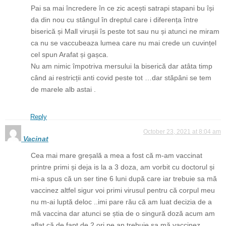
Pai sa mai încredere în ce zic acești satrapi stapani bu își
da din nou cu stângul în dreptul care i diferența între
biserică și Mall virușii îs peste tot sau nu și atunci ne miram
ca nu se vaccubeaza lumea care nu mai crede un cuvințel
cel spun Arafat și gașca.
Nu am nimic împotriva mersului la biserică dar atâta timp
când ai restricții anti covid peste tot …dar stăpâni se tem
de marele alb astai .
Reply
October 23, 2021 at 8:04 am
Vacinat
Cea mai mare greșală a mea a fost că m-am vaccinat
printre primi și deja is la a 3 doza, am vorbit cu doctorul și
mi-a spus că un ser tine 6 luni după care iar trebuie sa mă
vaccinez altfel sigur voi primi virusul pentru că corpul meu
nu m-ai luptă deloc ..imi pare rău că am luat decizia de a
mă vaccina dar atunci se știa de o singură doză acum am
aflat că de fapt de 2 ori pe an trebuie sa mă vaccinez