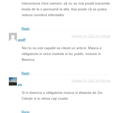
interactiune între oameni, sã nu se mai poatã transmite
boala de la o persoanã la alta. Asa poate cã se putea
reduce numãrul infectatilor
Reply
October 23, 2021 at 7:48 am
asdf
Nici tu nu esti capabil sa citesti un articol. Masca e
obligatorie in orice insitutie si loc public, inclusiv in
Biserica.
Reply
October 23, 2021 at 9:50 am
eu
Si in biserica e obligatorie masca si distanta de 2m.
Citește si tu stirea cap coada
Reply