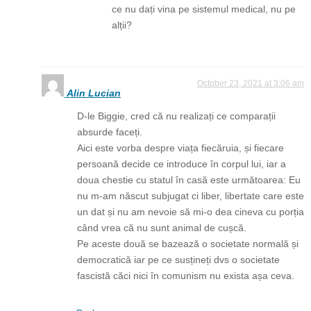
ce nu dați vina pe sistemul medical, nu pe
alții?
October 23, 2021 at 3:06 am
Alin Lucian
D-le Biggie, cred că nu realizați ce comparații
absurde faceți.
Aici este vorba despre viața fiecăruia, și fiecare
persoană decide ce introduce în corpul lui, iar a
doua chestie cu statul în casă este următoarea: Eu
nu m-am născut subjugat ci liber, libertate care este
un dat și nu am nevoie să mi-o dea cineva cu porția
când vrea că nu sunt animal de cușcă.
Pe aceste două se bazează o societate normală și
democratică iar pe ce susțineți dvs o societate
fascistă căci nici în comunism nu exista așa ceva.