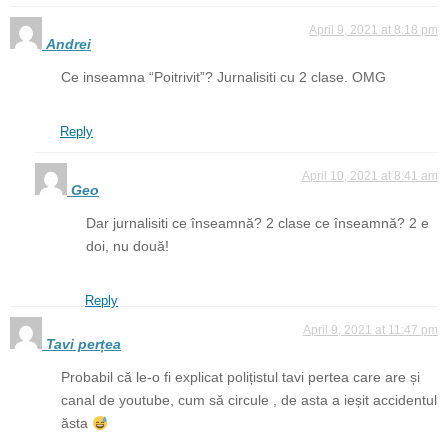
April 9, 2021 at 8:18 pm
Andrei
Ce inseamna “Poitrivit”? Jurnalisiti cu 2 clase. OMG
Reply
April 10, 2021 at 8:41 am
Geo
Dar jurnalisiti ce înseamnă? 2 clase ce înseamnă? 2 e
doi, nu două!
Reply
April 9, 2021 at 11:47 pm
Tavi perțea
Probabil că le-o fi explicat polițistul tavi pertea care are și
canal de youtube, cum să circule , de asta a ieșit accidentul
ăsta