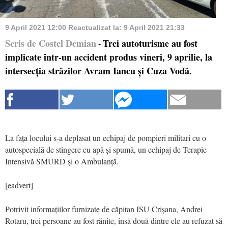
9 April 2021 12:00
Reactualizat la:
9 April 2021 21:33
Scris de Costel Demian
Trei autoturisme au fost
-
implicate într-un accident produs vineri, 9 aprilie, la
intersecția străzilor Avram Iancu și Cuza Vodă.
La fața locului s-a deplasat un echipaj de pompieri militari cu o
autospecială de stingere cu apă și spumă, un echipaj de Terapie
Intensivă SMURD și o Ambulanță.
[eadvert]
Potrivit informațiilor furnizate de căpitan ISU Crișana, Andrei
Rotaru, trei persoane au fost rănite, însă două dintre ele au refuzat să