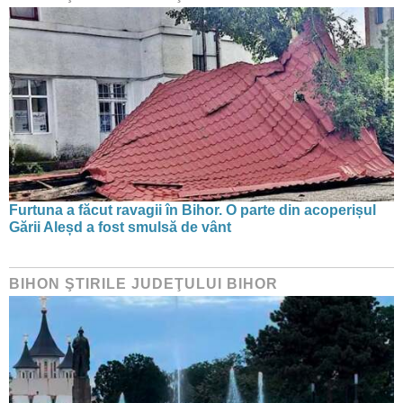
Furtuna a făcut ravagii în Bihor. O parte din acoperișul
Gării Aleșd a fost smulsă de vânt
BIHON ŞTIRILE JUDEŢULUI BIHOR