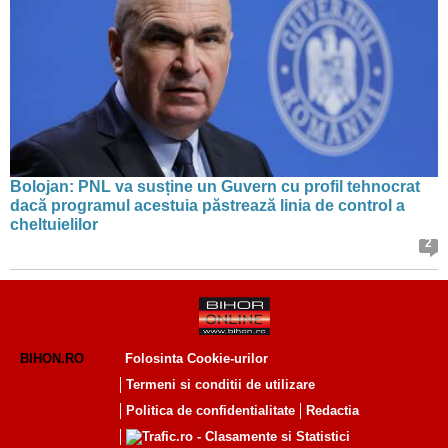
Bolojan: PNL va susține un Guvern cu profil tehnocrat
dacă programul acestuia păstrează linia de control a
cheltuielilor
2
BIHON.RO
Folosinta Cookie-urilor
Termeni si conditii de utilizare
Politica de confidentialitate
Redactia