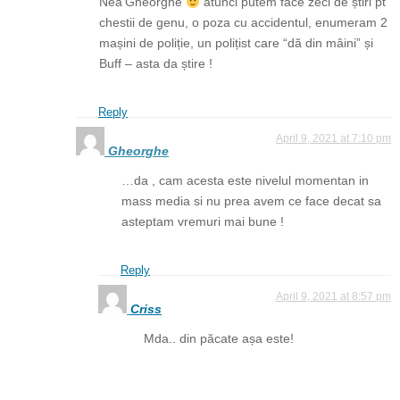
Nea’Gheorghe
atunci putem face zeci de știri pt
chestii de genu, o poza cu accidentul, enumeram 2
mașini de poliție, un polițist care “dă din mâini” și
Buff – asta da știre !
Reply
April 9, 2021 at 7:10 pm
Gheorghe
…da , cam acesta este nivelul momentan in
mass media si nu prea avem ce face decat sa
asteptam vremuri mai bune !
Reply
April 9, 2021 at 8:57 pm
Criss
Mda.. din păcate așa este!