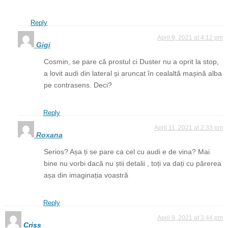
Reply
April 9, 2021 at 4:12 pm
Gigi
Cosmin, se pare că prostul ci Duster nu a oprit la stop,
a lovit audi din lateral și aruncat în cealaltă mașină alba
pe contrasens. Deci?
Reply
April 11, 2021 at 2:33 pm
Roxana
Serios? Așa ți se pare ca cel cu audi e de vina? Mai
bine nu vorbi dacă nu știi detalii , toți va dați cu părerea
așa din imaginația voastră
Reply
April 9, 2021 at 3:44 pm
Criss