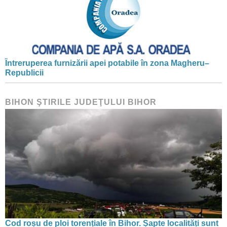
Întreruperea furnizării apei potabile în zona Magheru–
Republicii
BIHON ŞTIRILE JUDEŢULUI BIHOR
Cod roșu de ploi torențiale în Bihor. Șapte localități sunt