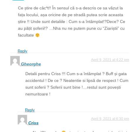
Ce știre de câc*t!! În sensul că s-a descris ce sa văzut la
fața locului, așa oricine de pe stradă putea scrie aceasta
știre !! Unde sunt detaliile : Cum s-a întâmplat!?Dece? Ce
au pățit șoferii!? …Nha nu ne putem pune cu “Ziariștii” cu
facultate
Reply
April 9, 2021 at 4:22 pm
Gheorghe
Detalii pentru Criss !!! Cum s-a întâmplat ? Buff și gata
accidentul ! De ce ? Neatentie si lipsă de respect ! Cum
sunt soferii ? Soferii sunt bine !…restul sunt povești
nemuritoare !
Reply
April 9, 2021 at 6:30 pm
Criss