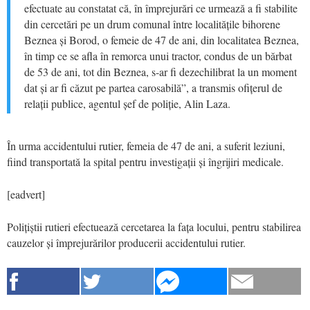
efectuate au constatat că, în împrejurări ce urmează a fi stabilite
din cercetări pe un drum comunal între localitățile bihorene
Beznea și Borod, o femeie de 47 de ani, din localitatea Beznea,
în timp ce se afla în remorca unui tractor, condus de un bărbat
de 53 de ani, tot din Beznea, s-ar fi dezechilibrat la un moment
dat și ar fi căzut pe partea carosabilă”, a transmis ofițerul de
relații publice, agentul șef de poliție, Alin Laza.
În urma accidentului rutier, femeia de 47 de ani, a suferit leziuni,
fiind transportată la spital pentru investigații și îngrijiri medicale.
[eadvert]
Polițiștii rutieri efectuează cercetarea la fața locului, pentru stabilirea
cauzelor și împrejurărilor producerii accidentului rutier.