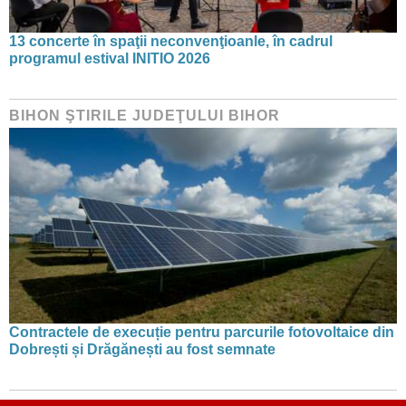
13 concerte în spaţii neconvenţioanle, în cadrul
programul estival INITIO 2026
BIHON ŞTIRILE JUDEŢULUI BIHOR
Contractele de execuție pentru parcurile fotovoltaice din
Dobrești și Drăgănești au fost semnate