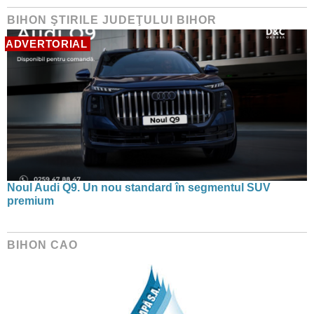
BIHON ŞTIRILE JUDEŢULUI BIHOR
ADVERTORIAL
Noul Audi Q9. Un nou standard în segmentul SUV
premium
BIHON CAO