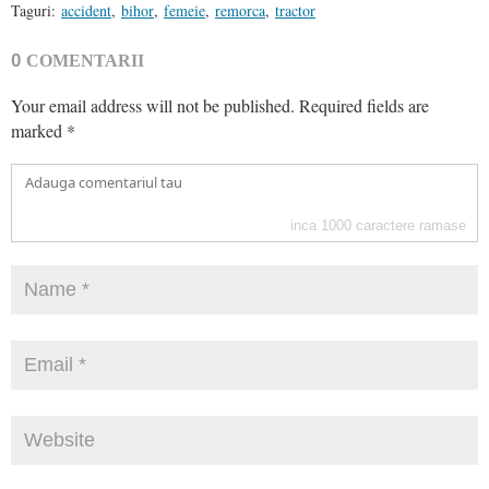
Taguri:
accident
,
bihor
,
femeie
,
remorca
,
tractor
0
COMENTARII
Your email address will not be published.
Required fields are
marked
*
inca
1000
caractere ramase