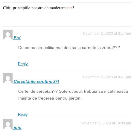
Citiți principiile noastre de moderare
aici
!
November 2, 2023 at 8:17 pm
Frd
De ce nu sta politia mai des sa ia carnete la zebra???
Reply
November 2, 2023 at 9:41 pm
Cercetările continuă?!
Ce fel de cercetări?? Ṣoferul/boul, trebuia să încetinească
înainte de trecerea pentru pietoni!
Reply
November 2, 2023 at 10:09 pm
ioio