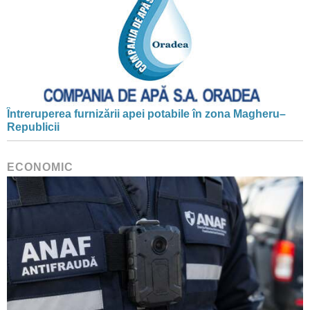
Întreruperea furnizării apei potabile în zona Magheru–
Republicii
ECONOMIC