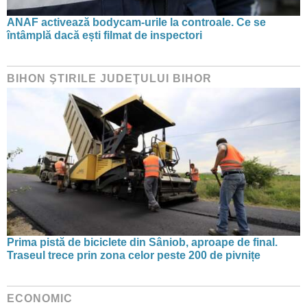
ANAF activează bodycam-urile la controale. Ce se
întâmplă dacă ești filmat de inspectori
BIHON ŞTIRILE JUDEŢULUI BIHOR
Prima pistă de biciclete din Sâniob, aproape de final.
Traseul trece prin zona celor peste 200 de pivnițe
ECONOMIC