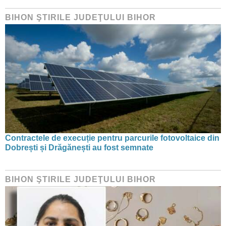
BIHON ŞTIRILE JUDEŢULUI BIHOR
Contractele de execuție pentru parcurile fotovoltaice din
Dobrești și Drăgănești au fost semnate
BIHON ŞTIRILE JUDEŢULUI BIHOR