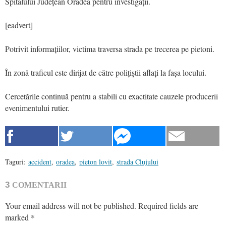
Spitalului Județean Oradea pentru investigații.
[eadvert]
Potrivit informațiilor, victima traversa strada pe trecerea pe pietoni.
În zonă traficul este dirijat de către polițiștii aflați la fașa locului.
Cercetările continuă pentru a stabili cu exactitate cauzele producerii
evenimentului rutier.
Taguri:
accident
,
oradea
,
pieton lovit
,
strada Clujului
3
COMENTARII
Your email address will not be published.
Required fields are
marked
*