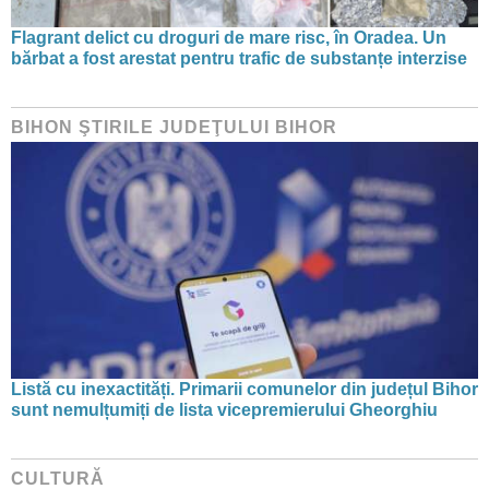
Flagrant delict cu droguri de mare risc, în Oradea. Un
bărbat a fost arestat pentru trafic de substanțe interzise
BIHON ŞTIRILE JUDEŢULUI BIHOR
Listă cu inexactități. Primarii comunelor din județul Bihor
sunt nemulțumiți de lista vicepremierului Gheorghiu
CULTURĂ