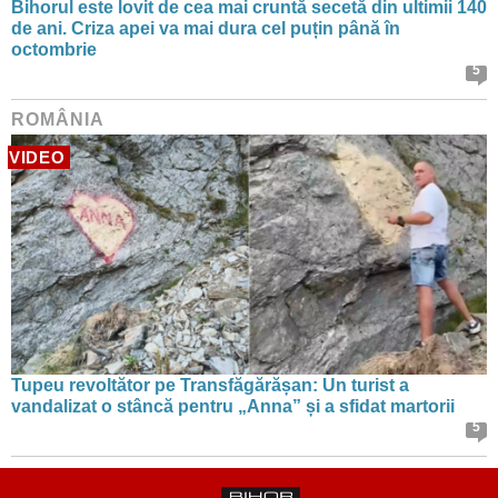
Bihorul este lovit de cea mai cruntă secetă din ultimii 140
de ani. Criza apei va mai dura cel puțin până în
octombrie
5
ROMÂNIA
VIDEO
Tupeu revoltător pe Transfăgărășan: Un turist a
vandalizat o stâncă pentru „Anna” și a sfidat martorii
5