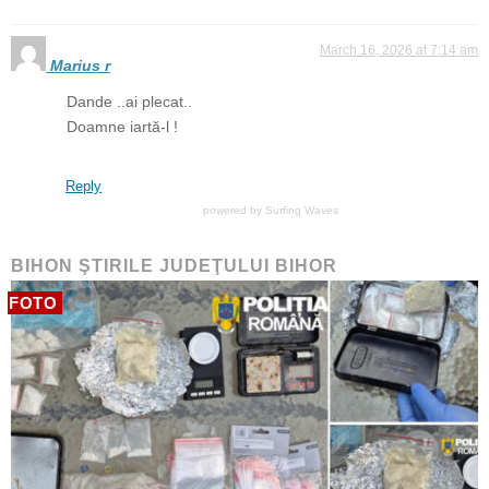
March 16, 2026 at 7:14 am
Marius r
Dande ..ai plecat..
Doamne iartă-l !
Reply
powered by
Surfing Waves
BIHON ŞTIRILE JUDEŢULUI BIHOR
FOTO