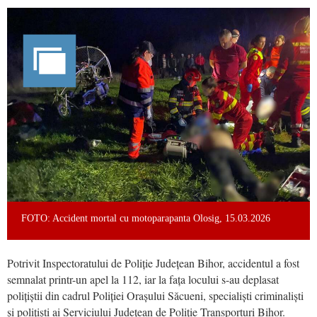
FOTO: Accident mortal cu motoparapanta Olosig, 15.03.2026
Potrivit Inspectoratului de Poliție Județean Bihor, accidentul a fost
semnalat printr-un apel la 112, iar la fața locului s-au deplasat
polițiștii din cadrul Poliției Orașului Săcueni, specialiști criminaliști
și polițiști ai Serviciului Județean de Poliție Transporturi Bihor.