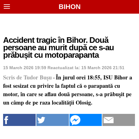
BIHON
Accident tragic în Bihor. Două
persoane au murit după ce s-au
prăbușit cu motoparapanta
15 March 2026 19:59
Reactualizat la:
15 March 2026 21:51
Scris de Tudor Bușu
În jurul orei 18:55, ISU Bihor a
-
fost sesizat cu privire la faptul că o parapantă cu
motor, în care se aflau două persoane, s-a prăbușit pe
un câmp de pe raza localității Olosig.