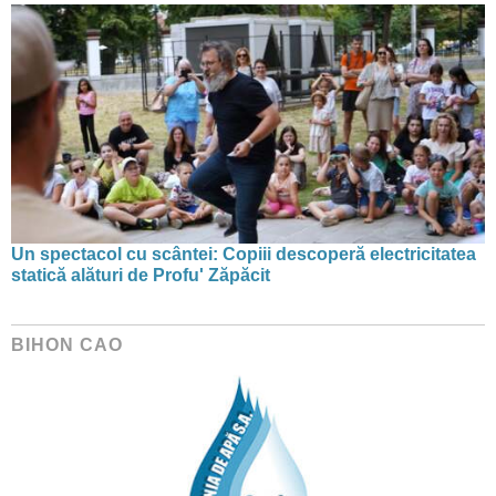
Un spectacol cu scântei: Copiii descoperă electricitatea
statică alături de Profu' Zăpăcit
BIHON CAO