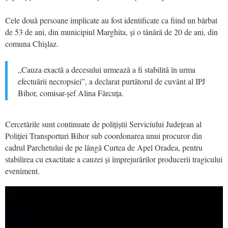
Cele două persoane implicate au fost identificate ca fiind un bărbat
de 53 de ani, din municipiul Marghita, și o tânără de 20 de ani, din
comuna Chișlaz.
„Cauza exactă a decesului urmează a fi stabilită în urma
efectuării necropsiei”, a declarat purtătorul de cuvânt al IPJ
Bihor, comisar-șef Alina Fărcuța.
Cercetările sunt continuate de polițiștii Serviciului Județean al
Poliției Transporturi Bihor sub coordonarea unui procuror din
cadrul Parchetului de pe lângă Curtea de Apel Oradea, pentru
stabilirea cu exactitate a cauzei și împrejurărilor producerii tragicului
eveniment.
Video
Player