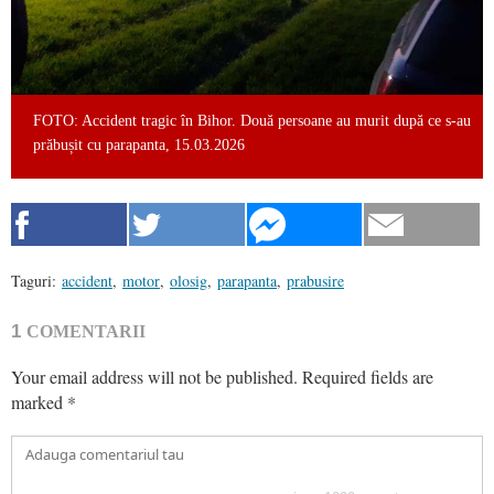
FOTO: Accident tragic în Bihor. Două persoane au murit după ce s-au
prăbușit cu parapanta, 15.03.2026
Taguri:
accident
,
motor
,
olosig
,
parapanta
,
prabusire
1
COMENTARII
Your email address will not be published.
Required fields are
marked
*