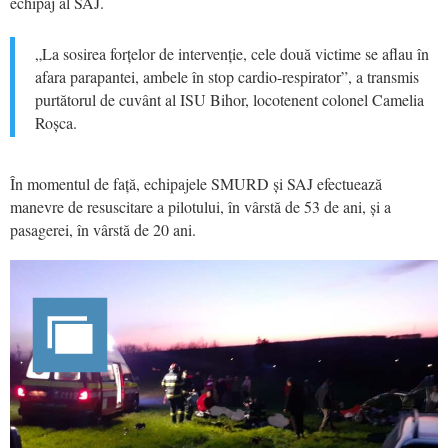
echipaj al SAJ.
„La sosirea forțelor de intervenție, cele două victime se aflau în
afara parapantei, ambele în stop cardio-respirator”, a transmis
purtătorul de cuvânt al ISU Bihor, locotenent colonel Camelia
Roșca.
În momentul de față, echipajele SMURD și SAJ efectuează
manevre de resuscitare a pilotului, în vârstă de 53 de ani, și a
pasagerei, în vârstă de 20 ani.