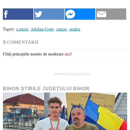
Taguri:
a murit
,
Adelina Coste
,
cancer
,
oradea
0
COMENTARII
Citiți principiile noastre de moderare
aici
!
powered by
Surfing Waves
BIHON ŞTIRILE JUDEŢULUI BIHOR