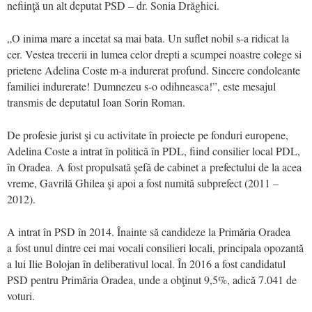
nefiinţă un alt deputat PSD – dr. Sonia Drăghici.
„O inima mare a incetat sa mai bata. Un suflet nobil s-a ridicat la
cer. Vestea trecerii in lumea celor drepti a scumpei noastre colege si
prietene Adelina Coste m-a indurerat profund. Sincere condoleante
familiei indurerate! Dumnezeu s-o odihneasca!”, este mesajul
transmis de deputatul Ioan Sorin Roman.
De profesie jurist şi cu activitate în proiecte pe fonduri europene,
Adelina Coste a intrat în politică în PDL, fiind consilier local PDL,
în Oradea. A fost propulsată şefă de cabinet a prefectului de la acea
vreme, Gavrilă Ghilea şi apoi a fost numită subprefect (2011 –
2012).
A intrat în PSD în 2014. Înainte să candideze la Primăria Oradea
a fost unul dintre cei mai vocali consilieri locali, principala opozantă
a lui Ilie Bolojan în deliberativul local. În 2016 a fost candidatul
PSD pentru Primăria Oradea, unde a obţinut 9,5%, adică 7.041 de
voturi.