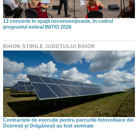
13 concerte în spaţii neconvenţioanle, în cadrul
programul estival INITIO 2026
BIHON ŞTIRILE JUDEŢULUI BIHOR
Contractele de execuție pentru parcurile fotovoltaice din
Dobrești și Drăgănești au fost semnate