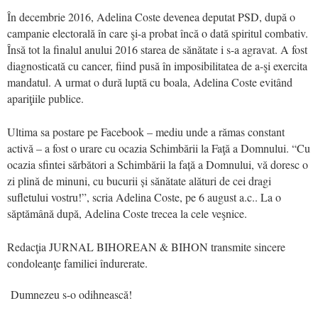
În decembrie 2016, Adelina Coste devenea deputat PSD, după o
campanie electorală în care şi-a probat încă o dată spiritul combativ.
Însă tot la finalul anului 2016 starea de sănătate i s-a agravat. A fost
diagnosticată cu cancer, fiind pusă în imposibilitatea de a-şi exercita
mandatul. A urmat o dură luptă cu boala, Adelina Coste evitând
apariţiile publice.
Ultima sa postare pe Facebook – mediu unde a rămas constant
activă – a fost o urare cu ocazia Schimbării la Faţă a Domnului. “Cu
ocazia sfintei sărbători a Schimbării la față a Domnului, vă doresc o
zi plină de minuni, cu bucurii și sănătate alături de cei dragi
sufletului vostru!”, scria Adelina Coste, pe 6 august a.c.. La o
săptămână după, Adelina Coste trecea la cele veşnice.
Redacţia JURNAL BIHOREAN & BIHON transmite sincere
condoleanţe familiei îndurerate.
Dumnezeu s-o odihnească!