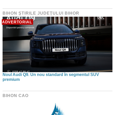
BIHON ŞTIRILE JUDEŢULUI BIHOR
ADVERTORIAL
Noul Audi Q9. Un nou standard în segmentul SUV
premium
BIHON CAO