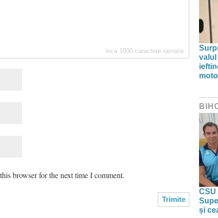
Surp
inca
1000
caractere ramase
valul
iefti
moto
BIH
his browser for the next time I comment.
CSU 
Super
și ce