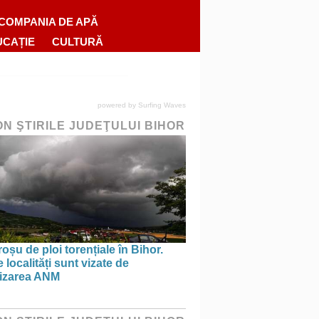
COMPANIA DE APĂ
UCAȚIE
CULTURĂ
powered by
Surfing Waves
ON ŞTIRILE JUDEŢULUI BIHOR
oșu de ploi torențiale în Bihor.
 localități sunt vizate de
tizarea ANM