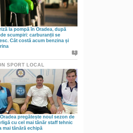
riză la pompă în Oradea, după
 de scumpiri: carburanții se
nesc. Cât costă acum benzina și
rina
1
ON SPORT LOCAL
Oradea pregătește noul sezon de
ligă cu cel mai tânăr staff tehnic
a mai tânără echipă