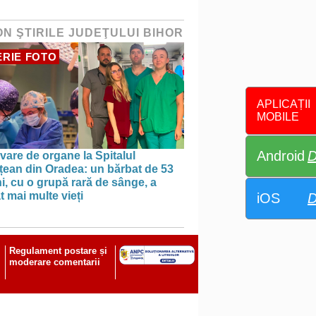
ON ŞTIRILE JUDEŢULUI BIHOR
RIE FOTO
APLICAȚII
MOBILE
Android
D
vare de organe la Spitalul
țean din Oradea: un bărbat de 53
i, cu o grupă rară de sânge, a
t mai multe vieți
iOS
D
Regulament postare și
moderare comentarii