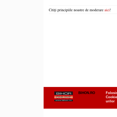
Citiți principiile noastre de moderare
aici
!
BIHON.RO
Folosi
Cookie
urilor