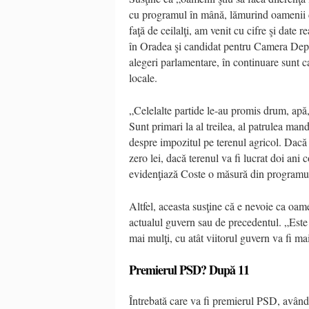
cu programul în mână, lămurind oamenii d
faţă de ceilalţi, am venit cu cifre şi date 
în Oradea şi candidat pentru Camera Deput
alegeri parlamentare, în continuare sunt ca
locale.
„Celelalte partide le-au promis drum, apă
Sunt primari la al treilea, al patrulea ma
despre impozitul pe terenul agricol. Dacă î
zero lei, dacă terenul va fi lucrat doi ani
evidenţiază Coste o măsură din programul 
Altfel, aceasta susţine că e nevoie ca oam
actualul guvern sau de precedentul. „Este
mai mulţi, cu atât viitorul guvern va fi m
Premierul PSD? După 11
Întrebată care va fi premierul PSD, având