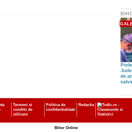
BIH
GALE
Prele
Jude
de an
salva
nta
Termeni si
Politica de
Redactia
-
conditii de
confidentialitate
utilizare
Bihor Online