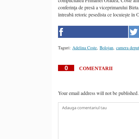
complicitatea Primăriei Oradea, Coste afir
conferinţa de presă a viceprimarului Birta
întreabă retoric pesedista ce locuieşte în 
Taguri:
Adelina Coste
,
Bolojan
,
camera deput
0
COMENTARII
Your email address will not be published.