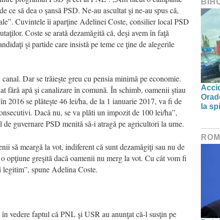
BIH
e ce să dea o şansă PSD. Ne-au ascultat şi ne-au spus că,
reale”. Cuvintele îi aparţine Adelinei Coste, consilier local PSD
aţilor. Coste se arată dezamăgită că, deşi avem în faţă
ndidaţi şi partide care insistă pe teme ce ţine de alegerile
, canal. Dar se trăieşte greu cu pensia minimă pe economie.
Accid
ndat fără apă şi canalizare în comună. În schimb, oamenii ştiau
Orade
n 2016 se plăteşte 46 lei/ha, de la 1 ianuarie 2017, va fi de
la spi
 consecutivi. Dacă nu, se va plăti un impozit de 100 lei/ha”,
de guvernare PSD menită să-i atragă pe agricultori la urne.
ROM
enii să meargă la vot, indiferent că sunt dezamăgiţi sau nu de
 o opţiune greşită dacă oamenii nu merg la vot. Cu cât vom fi
ai legitim”, spune Adelina Coste.
 în vedere faptul că PNL şi USR au anunţat că-l susţin pe