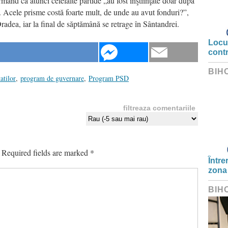
mând că atunci celelalte partide „au fost înştiinţate doar după
. Acele prisme costă foarte mult, de unde au avut fonduri?”,
Oradea, iar la final de săptămână se retrage în Sântandrei.
Locui
cont
BIH
atilor
,
program de guvernare
,
Program PSD
filtreaza comentariile
Required fields are marked
*
Între
zona
BIH