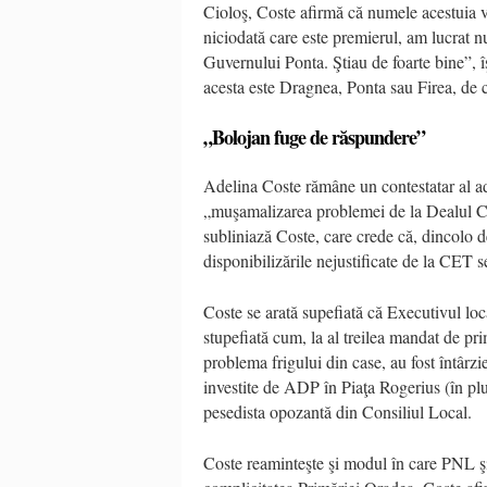
Cioloş, Coste afirmă că numele acestuia 
niciodată care este premierul, am lucrat n
Guvernului Ponta. Ştiau de foarte bine”, 
acesta este Dragnea, Ponta sau Firea, de c
„Bolojan fuge de răspundere”
Adelina Coste rămâne un contestatar al ad
„muşamalizarea problemei de la Dealul 
subliniază Coste, care crede că, dincolo de 
disponibilizările nejustificate de la CET
Coste se arată supefiată că Executivul loc
stupefiată cum, la al treilea mandat de p
problema frigului din case, au fost întâr
investite de ADP în Piaţa Rogerius (în plus,
pesedista opozantă din Consiliul Local.
Coste reaminteşte şi modul în care PNL şi