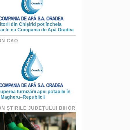
torii din Chișirid pot încheia
racte cu Compania de Apă Oradea
ON CAO
ruperea furnizării apei potabile în
 Magheru–Republicii
ON ŞTIRILE JUDEŢULUI BIHOR