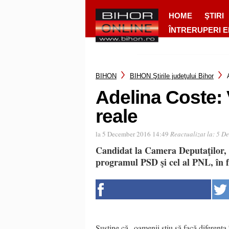
HOME
ŞTIRI
ÎNTRERUPERI 
BIHON
BIHON Ştirile judeţului Bihor
Adelina Coste: 
reale
la 5 December 2016 14:49
Reactualizat la:
5 De
Candidat la Camera Deputaţilor, A
programul PSD şi cel al PNL, în 
Susţine că „oamenii ştiu să facă diferen