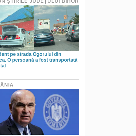
ON ŞTIRILE JUDEŢULUI BIHOR
ent pe strada Ogorului din
a. O persoană a fost transportată
tal
ÂNIA