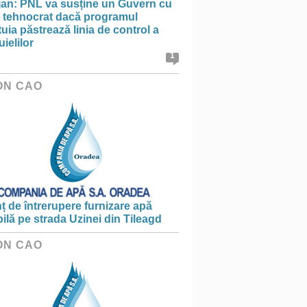
jan: PNL va susține un Guvern cu
l tehnocrat dacă programul
uia păstrează linia de control a
uielilor
1
ON CAO
 de întrerupere furnizare apă
ilă pe strada Uzinei din Tileagd
ON CAO