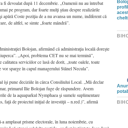
Bolo
va fi devoalat după 11 decembrie. „Oamenii nu au întrebat
profi
umai pe program, dar foarte mulţi ştiau despre realizările
acest
îşi apără Coste poziţia de a nu avansa un nume, indiferent că
chelt
are, de altfel, se simte „foarte mândră”.
BIH
ministraţiei Bolojan, afirmând că administraţia locală doreşte
Ciuperca”. „Apoi, problema CET nu se mai termină”,
calitatea serviciilor ce lasă de dorit, „toate oalele, toate
 se vor sparge în capul managerului Stănel Necula”.
al îşi pune deciziile în cârca Consiliului Local. „Mă declar
Anunț
rimar, primarul Ilie Bolojan fuge de răspundere. Avem
potab
zierile de la aquaparkul Nymphaea şi sumele suplimentare
 faţă de proiectul iniţial de investiţii – n.red.)”, afirmă
BIH
-a amplasat prisme electorale, în luna noiembrie, cu