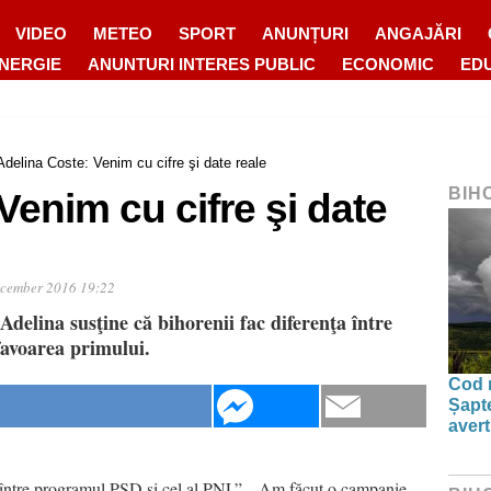
VIDEO
METEO
SPORT
ANUNȚURI
ANGAJĂRI
ENERGIE
ANUNTURI INTERES PUBLIC
ECONOMIC
ED
Adelina Coste: Venim cu cifre şi date reale
BIH
Venim cu cifre şi date
cember 2016 19:22
delina susţine că bihorenii fac diferenţa între
favoarea primului.
Cod r
Șapte
aver
ţa între programul PSD şi cel al PNL”. „Am făcut o campanie