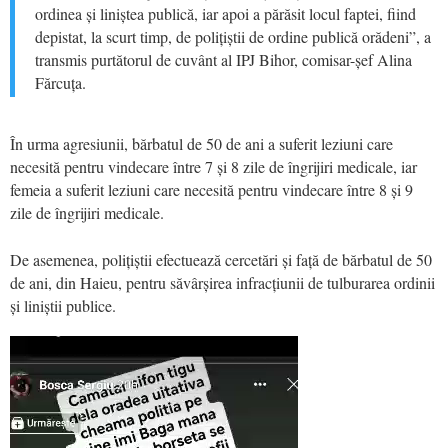
ordinea și liniștea publică, iar apoi a părăsit locul faptei, fiind
depistat, la scurt timp, de polițiștii de ordine publică orădeni”, a
transmis purtătorul de cuvânt al IPJ Bihor, comisar-șef Alina
Fărcuța.
În urma agresiunii, bărbatul de 50 de ani a suferit leziuni care
necesită pentru vindecare între 7 și 8 zile de îngrijiri medicale, iar
femeia a suferit leziuni care necesită pentru vindecare între 8 și 9
zile de îngrijiri medicale.
De asemenea, polițiștii efectuează cercetări și față de bărbatul de 50
de ani, din Haieu, pentru săvârșirea infracțiunii de tulburarea ordinii
și liniștii publice.
Video
Player