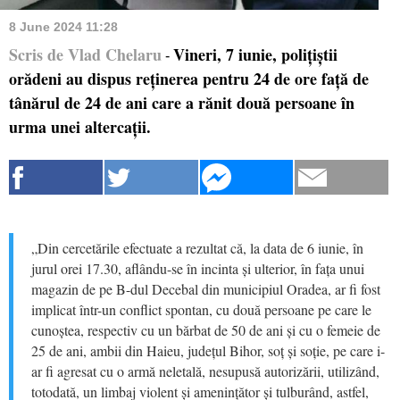
8 June 2024 11:28
Scris de Vlad Chelaru
Vineri, 7 iunie, polițiștii
-
orădeni au dispus reținerea pentru 24 de ore față de
tânărul de 24 de ani care a rănit două persoane în
urma unei altercații.
„Din cercetările efectuate a rezultat că, la data de 6 iunie, în
jurul orei 17.30, aflându-se în incinta și ulterior, în fața unui
magazin de pe B-dul Decebal din municipiul Oradea, ar fi fost
implicat într-un conflict spontan, cu două persoane pe care le
cunoștea, respectiv cu un bărbat de 50 de ani și cu o femeie de
25 de ani, ambii din Haieu, județul Bihor, soț și soție, pe care i-
ar fi agresat cu o armă neletală, nesupusă autorizării, utilizând,
totodată, un limbaj violent și amenințător și tulburând, astfel,