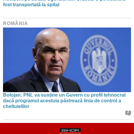
fost transportată la spital
ROMÂNIA
Bolojan: PNL va susține un Guvern cu profil tehnocrat
dacă programul acestuia păstrează linia de control a
cheltuielilor
2