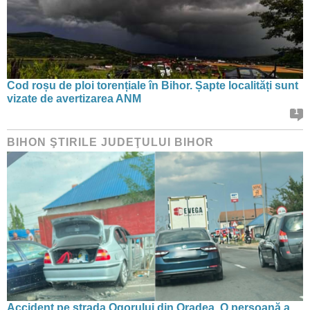
Cod roșu de ploi torențiale în Bihor. Șapte localități sunt
vizate de avertizarea ANM
1
BIHON ŞTIRILE JUDEŢULUI BIHOR
Accident pe strada Ogorului din Oradea. O persoană a