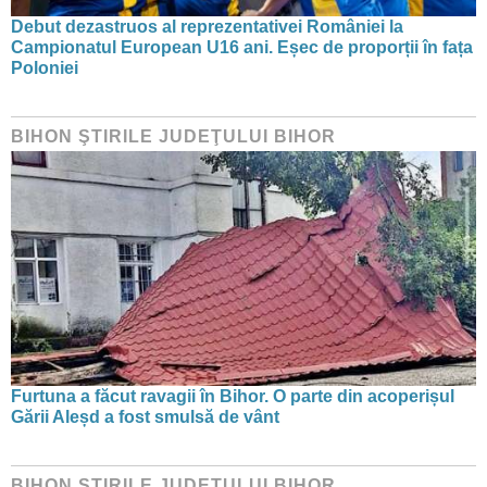
Debut dezastruos al reprezentativei României la
Campionatul European U16 ani. Eșec de proporții în fața
Poloniei
BIHON ŞTIRILE JUDEŢULUI BIHOR
Furtuna a făcut ravagii în Bihor. O parte din acoperișul
Gării Aleșd a fost smulsă de vânt
BIHON ŞTIRILE JUDEŢULUI BIHOR