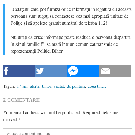
„Cetăţenii care pot furniza orice informaţii în legătură cu această
persoană sunt rugaţi să contacteze cea mai apropiată unitate de
Poliţie şi să apeleze gratuit numărul de telefon 112!
Nu uitaţi că orice informaţie poate readuce o persoană dispărută
în sânul familiei!”, se arată într-un comunicat transmis de
reprezentanții Poliției Bihor.
Taguri:
17 ani
,
alerta
,
bihor
,
cautate de politisti
,
doua tinere
2
COMENTARII
Your email address will not be published.
Required fields are
marked
*