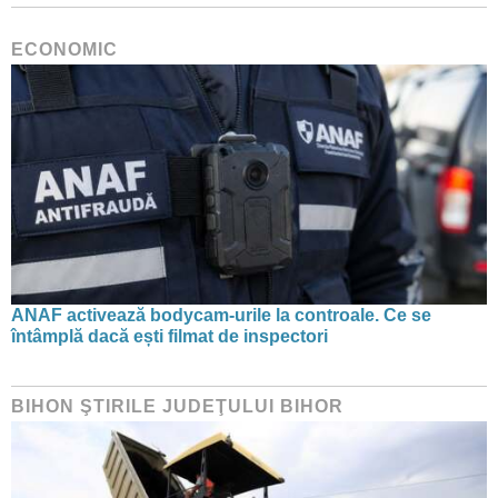
ECONOMIC
ANAF activează bodycam-urile la controale. Ce se
întâmplă dacă ești filmat de inspectori
BIHON ŞTIRILE JUDEŢULUI BIHOR