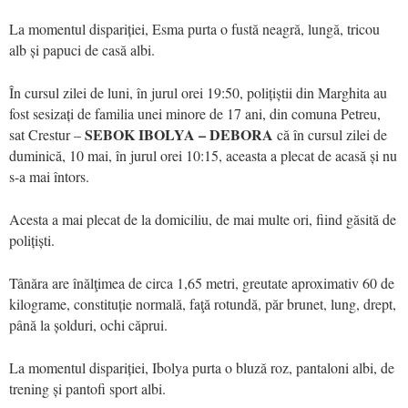
La momentul dispariției, Esma purta o fustă neagră, lungă, tricou
alb și papuci de casă albi.
În cursul zilei de luni, în jurul orei 19:50, polițiștii din Marghita au
fost sesizați de familia unei minore de 17 ani, din comuna Petreu,
SEBOK IBOLYA – DEBORA
sat Crestur –
că în cursul zilei de
duminică, 10 mai, în jurul orei 10:15, aceasta a plecat de acasă și nu
s-a mai întors.
Acesta a mai plecat de la domiciliu, de mai multe ori, fiind găsită de
polițiști.
Tânăra are înălţimea de circa 1,65 metri, greutate aproximativ 60 de
kilograme, constituție normală, faţă rotundă, păr brunet, lung, drept,
până la șolduri, ochi căprui.
La momentul dispariției, Ibolya purta o bluză roz, pantaloni albi, de
trening și pantofi sport albi.