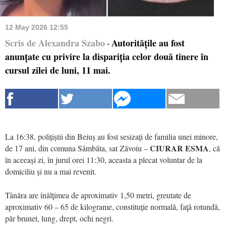
12 May 2026 12:55
Scris de Alexandra Szabo
Autoritățile au fost
-
anunțate cu privire la dispariția celor două tinere în
cursul zilei de luni, 11 mai.
La 16:38, polițiștii din Beiuș au fost sesizați de familia unei minore,
CIURAR ESMA
de 17 ani, din comuna Sâmbăta, sat Zăvoiu –
, că
în aceeași zi, în jurul orei 11:30, aceasta a plecat voluntar de la
domiciliu și nu a mai revenit.
Tânăra are înălţimea de aproximativ 1,50 metri, greutate de
aproximativ 60 – 65 de kilograme, constituție normală, faţă rotundă,
păr brunet, lung, drept, ochi negri.