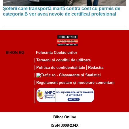
Șoferii care transportă marfă contra cost cu permis de
categoria B vor avea nevoie de certificat profesional
BIHON.RO
Folosinta Cookie-urilor
Termeni si conditii de utilizare
Politica de confidentialitate
Redactia
Regulament postare și moderare comentarii
Bihor Online
ISSN 3008-234X