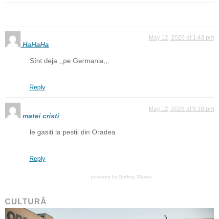
May 12, 2026 at 1:43 pm
HaHaHa
Sínt deja ,,pe Germania,,.
Reply
May 12, 2026 at 5:18 pm
matei cristi
le gasiti la pestii din Oradea
Reply
powered by
Surfing Waves
CULTURĂ