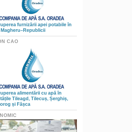
ruperea furnizării apei potabile în
 Magheru–Republicii
ON CAO
ruperea alimentării cu apă în
itățile Tileagd, Tilecuș, Șerghiș,
iorog și Fâșca
NOMIC