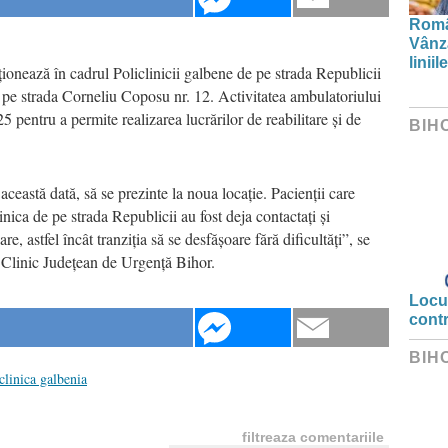
Român
Vânză
linii
ionează în cadrul Policlinicii galbene de pe strada Republicii
de pe strada Corneliu Coposu nr. 12. Activitatea ambulatoriului
 pentru a permite realizarea lucrărilor de reabilitare și de
BIH
această dată, să se prezinte la noua locație. Pacienții care
nica de pe strada Republicii au fost deja contactați și
re, astfel încât tranziția să se desfășoare fără dificultăți”, se
i Clinic Județean de Urgență Bihor.
Locui
cont
BIH
clinica galbenia
filtreaza comentariile