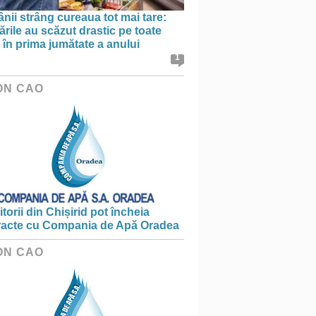
ii strâng cureaua tot mai tare:
rile au scăzut drastic pe toate
le în prima jumătate a anului
1
ON CAO
torii din Chișirid pot încheia
racte cu Compania de Apă Oradea
ON CAO