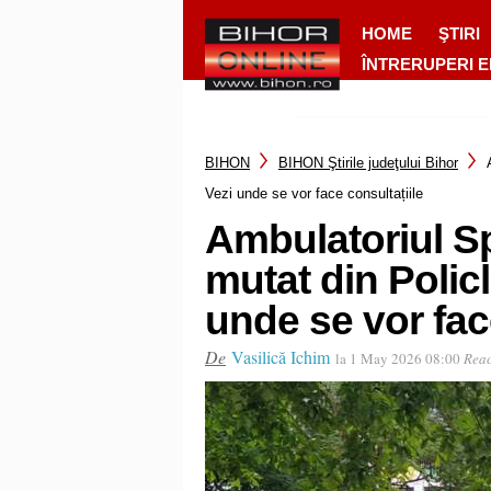
HOME
ŞTIRI
ÎNTRERUPERI 
BIHON
BIHON Ştirile judeţului Bihor
Vezi unde se vor face consultațiile
Ambulatoriul Sp
mutat din Polic
unde se vor fac
De
Vasilică Ichim
la 1 May 2026 08:00
Reac