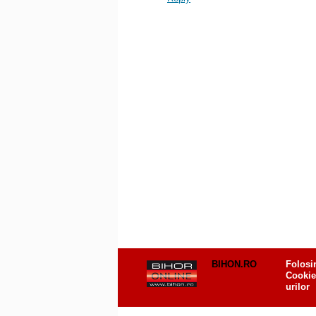
BIHON.RO
Folosi
Cookie
urilor