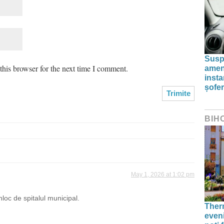
Susp
his browser for the next time I comment.
amenz
inst
șofer
BIH
May 1, 2026 at 1:02 pm
inloc de spitalul municipal.
Therm
even