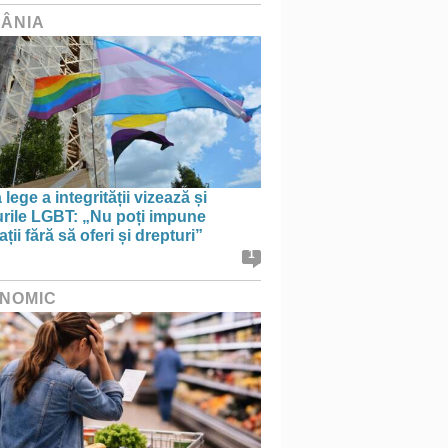
ÂNIA
lege a integrității vizează și
urile LGBT: „Nu poți impune
ații fără să oferi și drepturi”
1
NOMIC