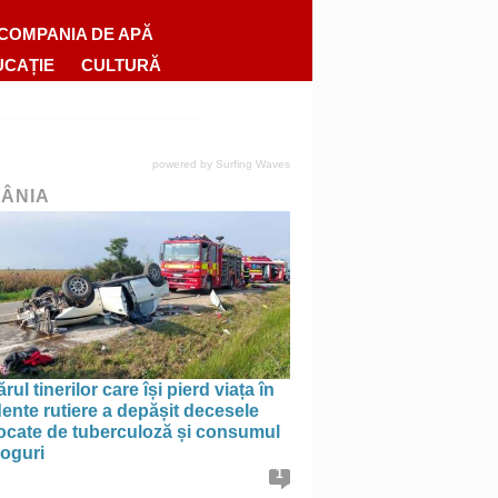
COMPANIA DE APĂ
UCAȚIE
CULTURĂ
powered by
Surfing Waves
ÂNIA
ul tinerilor care își pierd viața în
ente rutiere a depășit decesele
ocate de tuberculoză și consumul
roguri
1