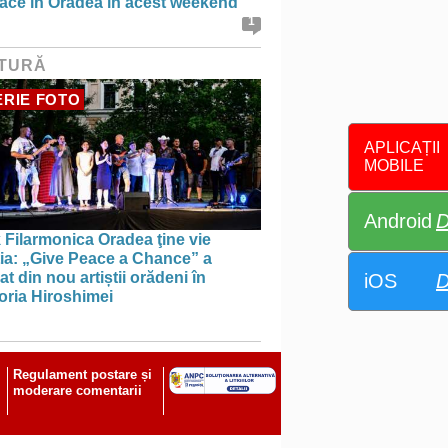
face în Oradea în acest weekend
1
TURĂ
RIE FOTO
APLICAȚII
MOBILE
Android
D
 Filarmonica Oradea ţine vie
ția: „Give Peace a Chance” a
t din nou artiștii orădeni în
iOS
D
ria Hiroshimei
Regulament postare și
moderare comentarii