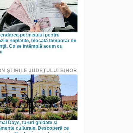
endarea permisului pentru
ile neplătite, blocată temporar de
anță. Ce se întâmplă acum cu
ii
ON ŞTIRILE JUDEŢULUI BIHOR
al Days, tururi ghidate și
imente culturale. Descoperă ce