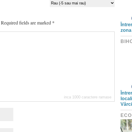
Required fields are marked
*
Între
zona
BIH
Între
inca
1000
caractere ramase
local
Vârc
ECO