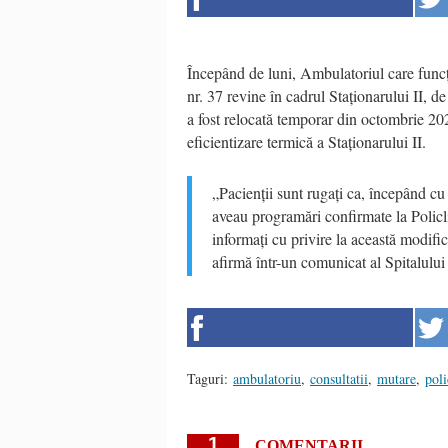
Începând de luni, Ambulatoriul care funcț
nr. 37 revine în cadrul Staționarului II, 
a fost relocată temporar din octombrie 2025
eficientizare termică a Staționarului II.
„Pacienții sunt rugați ca, începând cu 
aveau programări confirmate la Policli
informați cu privire la această modifica
afirmă într-un comunicat al Spitalulu
Taguri:
ambulatoriu
,
consultatii
,
mutare
,
poli
1
COMENTARII