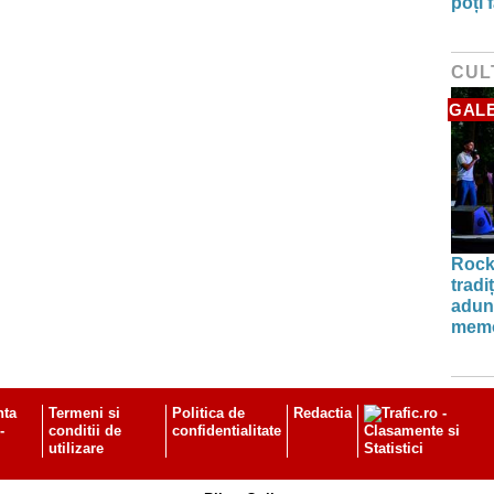
poți 
CUL
GALE
Rock
tradi
aduna
memo
nta
Termeni si
Politica de
Redactia
-
conditii de
confidentialitate
utilizare