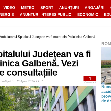
VIDEO
METEO
SPORT
ANUNȚURI
ANGAJĂRI
ENERGIE
ANUNTURI INTERES PUBLIC
ECONOMIC
ED
Ambulatoriul Spitalului Județean va fi mutat din Policlinica Galbenă.
ROM
italului Județean va fi
linica Galbenă. Vezi
e consultațiile
1
tualizat la:
30 April 2026 13:15
Comentarii
Număr
accid
prov
de d