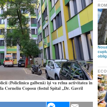
ROM
Noua 
cupl
oblig
ECO
ii (Policlinica galbenă) își va relua activitatea în
ada Corneliu Coposu (fostul Spital „Dr. Gavril