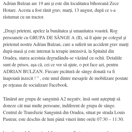
Adrian Bulzan are 19 ani și este din localitatea bihoreană Zece
Hotare. Acesta a fost rănit grav, marți, 13 august, după ce s-a
răsturnat cu un tractor.
„Dragi prieteni, apelez la bunătatea și umanitatea voastră. Rog
persoanele cu GRUPA DE SÂNGE A (II), să îl ajute pe colegul și
prietenul nostru Adrian Bulzan, care a suferit un accident grav marți
după-masă și este internat la terapie intensivă, la Spitalul din
Oradea, starea acestuia degradându-se văzând cu ochii. Detaliile
sunt de prisos, așa că, cei ce vor să ajute, o pot face azi, pentru
ADRIAN BULZAN. Fiecare picătură de sânge donată va fi
înapoiată inzecit ! ” , este unul dintre mesajele de mobilizare postate
pe rețeaua de socializare Facebook.
Tânărul are grupa de sanguină A2 negativ, însă sunt așteptați să
doneze cât mai multe persoane, indiferent de grupa de sânge.
Centrul de Transfuzie Sanguină din Oradea, situat pe strada Louis
Pasteur, este deschis de luni până vineri între orele 07:30 – 11:30.