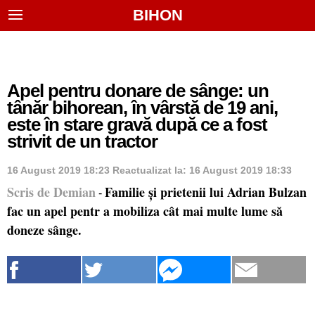
BIHON
Apel pentru donare de sânge: un
tânăr bihorean, în vârstă de 19 ani,
este în stare gravă după ce a fost
strivit de un tractor
16 August 2019 18:23
Reactualizat la:
16 August 2019 18:33
Scris de Demian
Familie și prietenii lui Adrian Bulzan
-
fac un apel pentr a mobiliza cât mai multe lume să
doneze sânge.