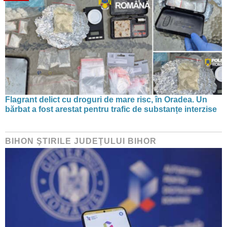
Flagrant delict cu droguri de mare risc, în Oradea. Un
bărbat a fost arestat pentru trafic de substanțe interzise
BIHON ŞTIRILE JUDEŢULUI BIHOR