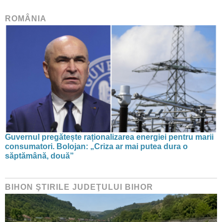
ROMÂNIA
Guvernul pregătește raționalizarea energiei pentru marii
consumatori. Bolojan: „Criza ar mai putea dura o
săptămână, două”
BIHON ŞTIRILE JUDEŢULUI BIHOR