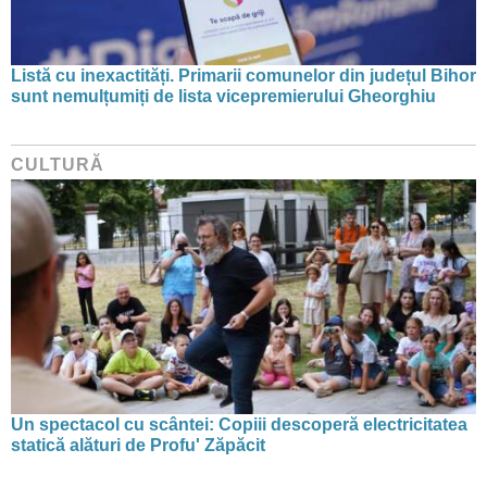
Listă cu inexactități. Primarii comunelor din județul Bihor
sunt nemulțumiți de lista vicepremierului Gheorghiu
CULTURĂ
Un spectacol cu scântei: Copiii descoperă electricitatea
statică alături de Profu' Zăpăcit