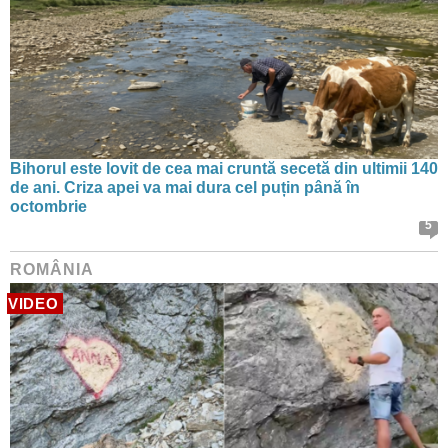
Bihorul este lovit de cea mai cruntă secetă din ultimii 140
de ani. Criza apei va mai dura cel puțin până în
octombrie
5
ROMÂNIA
VIDEO