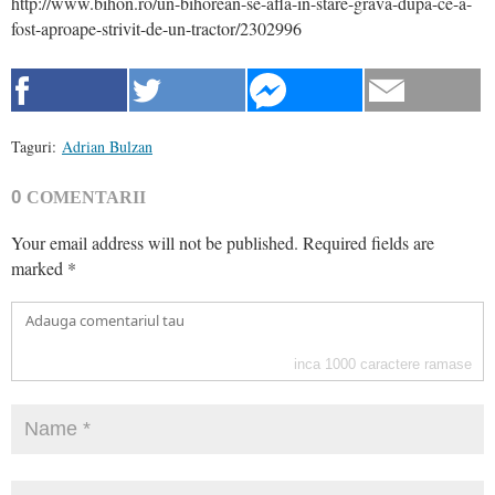
http://www.bihon.ro/un-bihorean-se-afla-in-stare-grava-dupa-ce-a-
fost-aproape-strivit-de-un-tractor/2302996
Taguri:
Adrian Bulzan
0
COMENTARII
Your email address will not be published.
Required fields are
marked
*
inca
1000
caractere ramase