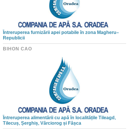
Întreruperea furnizării apei potabile în zona Magheru–
Republicii
BIHON CAO
Întreruperea alimentării cu apă în localitățile Tileagd,
Tilecuș, Șerghiș, Vârciorog și Fâșca