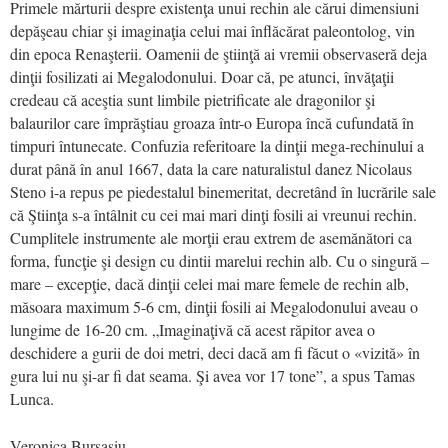
Primele mărturii despre existenţa unui rechin ale cărui dimensiuni
depăşeau chiar şi imaginaţia celui mai înflăcărat paleontolog, vin
din epoca Renaşterii. Oamenii de ştiinţă ai vremii observaseră deja
dinţii fosilizati ai Megalodonului. Doar că, pe atunci, învăţaţii
credeau că aceştia sunt limbile pietrificate ale dragonilor şi
balaurilor care împrăştiau groaza într-o Europa încă cufundată în
timpuri întunecate. Confuzia referitoare la dinţii mega-rechinului a
durat până în anul 1667, data la care naturalistul danez Nicolaus
Steno i-a repus pe piedestalul binemeritat, decretând în lucrările sale
că Ştiinţa s-a întâlnit cu cei mai mari dinţi fosili ai vreunui rechin.
Cumplitele instrumente ale morţii erau extrem de asemănători ca
forma, funcţie şi design cu dintii marelui rechin alb. Cu o singură –
mare – excepţie, dacă dinţii celei mai mare femele de rechin alb,
măsoara maximum 5-6 cm, dinţii fosili ai Megalodonului aveau o
lungime de 16-20 cm. „Imaginaţivă că acest răpitor avea o
deschidere a gurii de doi metri, deci dacă am fi făcut o «vizită» în
gura lui nu şi-ar fi dat seama. Şi avea vor 17 tone”, a spus Tamas
Lunca.
Veronica Bursaşiu