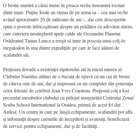
O bestie marină a cărui nume în greaca veche înseamnă tocmai
dinte mare. Puţine fosile au rămas de pe urma sa – cea mai veche
având aproximativ 20 de milioane de ani –, dar cele descoperite
spun o poveste înfricoşătoare despre un prădător cu adevărat imens,
care cutreiera nestingherit apele calde ale Oceanului Planetar.
Orădeanul Tamas Lunca a reuşit să intre în posesia unui colţ de
megalodon în una dintre expediţiile pe care le face alături de
scafandrii săi.
Preţioasa dovadă a existenţei răpitorului stă în micul muzeu al
Clubului Nautilus alături de o bucată de epavă cu un cui de bronz
de câteva sute de ani, dar şi împreună cu un computer din generaţia
celor folosite de celebrul Jean-Yves Cousteau. Preţiosul colţ a fost
prezentat membrilor clubului cu prilejul inaugurării Centrului Zonal
Scuba School International la Oradea, primul de acest fel din
Ardeal. Un centru în care pe lângă echipamente, scafandrii pot afla
şi informaţii despre cursurile de începători şi avansaţi, beneficiază
de service pentru echipamente, dar şi de facilităţi.