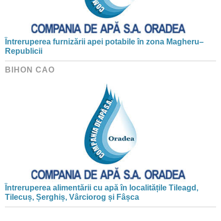
Întreruperea furnizării apei potabile în zona Magheru–
Republicii
BIHON CAO
Întreruperea alimentării cu apă în localitățile Tileagd,
Tilecuș, Șerghiș, Vârciorog și Fâșca