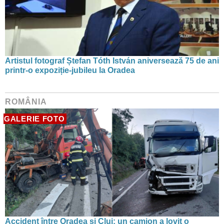
Artistul fotograf Ștefan Tóth István aniversează 75 de ani
printr-o expoziție-jubileu la Oradea
ROMÂNIA
GALERIE FOTO
Accident între Oradea și Cluj: un camion a lovit o