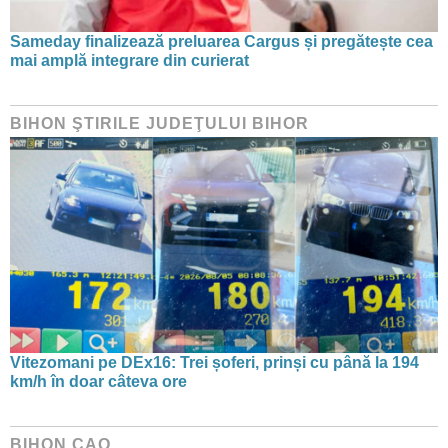
Sameday finalizează preluarea Cargus și pregătește cea
mai amplă integrare din curierat
BIHON ŞTIRILE JUDEŢULUI BIHOR
Vitezomani pe DEx16: Trei șoferi, prinși cu până la 194
km/h în doar câteva ore
BIHON CAO