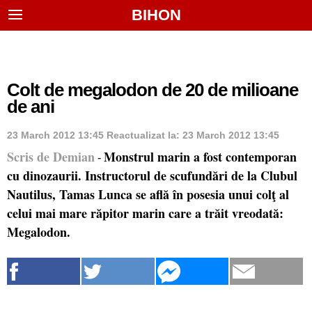
BIHON
Colt de megalodon de 20 de milioane
de ani
23 March 2012 13:45
Reactualizat la:
23 March 2012 13:45
Scris de Demian
Monstrul marin a fost contemporan
-
cu dinozaurii. Instructorul de scufundări de la Clubul
Nautilus, Tamas Lunca se află în posesia unui colţ al
celui mai mare răpitor marin care a trăit vreodată:
Megalodon.