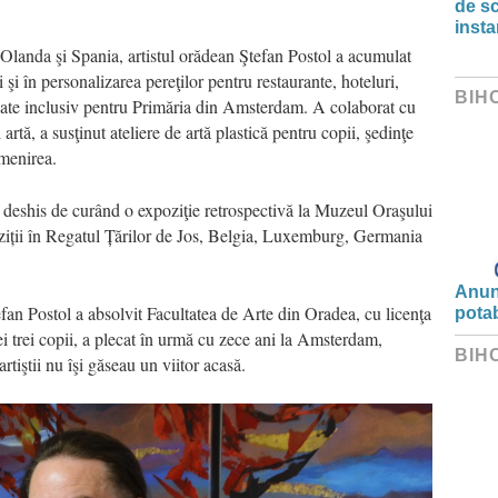
de s
insta
în Olanda şi Spania, artistul orădean Ştefan Postol a acumulat
 şi în personalizarea pereţilor pentru restaurante, hoteluri,
BIH
zate inclusiv pentru Primăria din Amsterdam. A colaborat cu
artă, a susţinut ateliere de artă plastică pentru copii, şedinţe
 menirea.
a deshis de curând o expoziţie retrospectivă la Muzeul Oraşului
iții în Regatul Țărilor de Jos, Belgia, Luxemburg, Germania
Anunț
fan Postol a absolvit Facultatea de Arte din Oradea, cu licenţa
potab
ei trei copii, a plecat în urmă cu zece ani la Amsterdam,
BIH
rtiştii nu îşi găseau un viitor acasă.