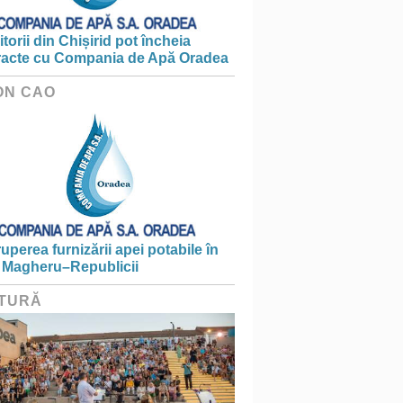
torii din Chișirid pot încheia
racte cu Compania de Apă Oradea
ON CAO
ruperea furnizării apei potabile în
 Magheru–Republicii
TURĂ