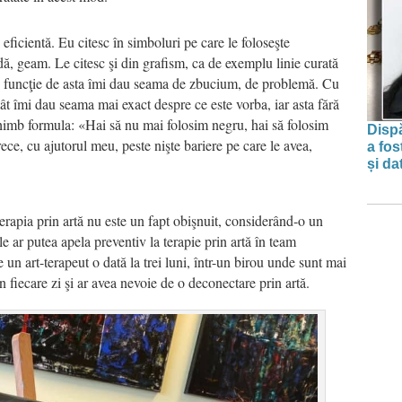
eficientă. Eu citesc în simboluri pe care le foloseşte
dă, geam. Le citesc şi din grafism, ca de exemplu linie curată
 în funcţie de asta îmi dau seama de zbucium, de problemă. Cu
tât îmi dau seama mai exact despre ce este vorba, iar asta fără
chimb formula: «Hai să nu mai folosim negru, hai să folosim
Dispă
rece, cu ajutorul meu, peste nişte bariere pe care le avea,
a fos
și da
rapia prin artă nu este un fapt obişnuit, considerând-o un
 ar putea apela preventiv la terapie prin artă în team
un art-terapeut o dată la trei luni, într-un birou unde sunt mai
n fiecare zi şi ar avea nevoie de o deconectare prin artă.