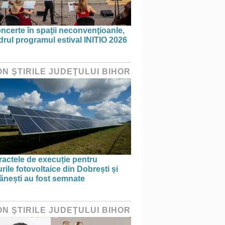
ncerte în spaţii neconvenţioanle,
drul programul estival INITIO 2026
ON ŞTIRILE JUDEŢULUI BIHOR
actele de execuție pentru
rile fotovoltaice din Dobrești și
ănești au fost semnate
ON ŞTIRILE JUDEŢULUI BIHOR