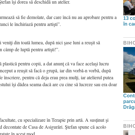
Ştefan îşi dorea să deschidă un atelier.
 urmează să fie demolate, dar care încă nu au aprobare pentru a
13 co
tunci le închiriază pentru artişti”.
în ca
 veniţi din toată lumea, după nici şase luni a reuşit să
BIH
n câmp de luptă pentru artişti!”.
ă plastică pentru copii, a dat anunţ că va face acelaşi lucru
ceput a reuşit să facă o grupă, iar din vorbă-n vorbă, după
de înscriere, pentru că deja erau prea mulţi, iar atelierul putea
stului îşi dădea seama dacă are cu cine să lucreze sau era doar
Contr
parcu
Drăg
acultate, cu specializare în Terapie prin artă. A susținut şi
BIH
ind decontate de Casa de Asigurări. Ştefan spune că acolo
ratate în acest mod.