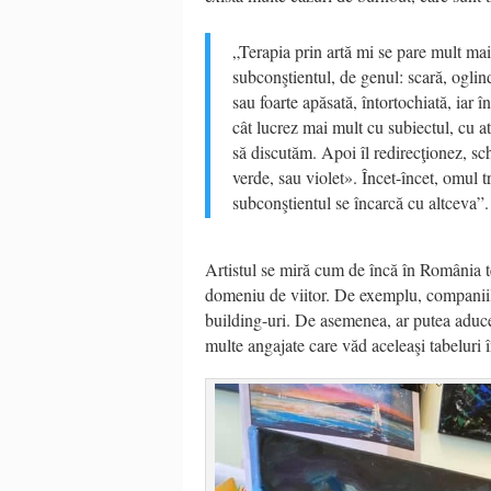
„Terapia prin artă mi se pare mult mai 
subconştientul, de genul: scară, oglin
sau foarte apăsată, întortochiată, iar
cât lucrez mai mult cu subiectul, cu a
să discutăm. Apoi îl redirecţionez, s
verde, sau violet». Încet-încet, omul t
subconştientul se încarcă cu altceva”.
Artistul se miră cum de încă în România te
domeniu de viitor. De exemplu, companiile
building-uri. De asemenea, ar putea aduce 
multe angajate care văd aceleaşi tabeluri î