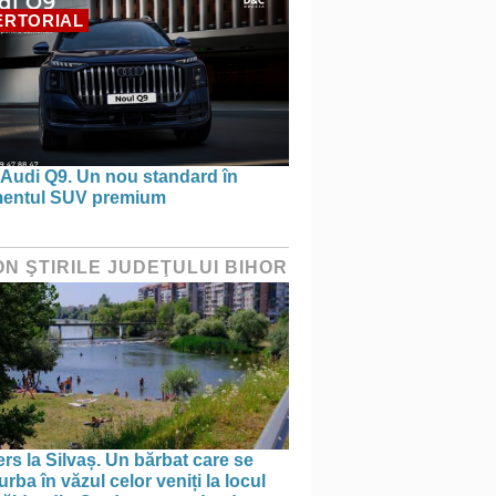
ERTORIAL
 Audi Q9. Un nou standard în
entul SUV premium
ON ŞTIRILE JUDEŢULUI BIHOR
rs la Silvaș. Un bărbat care se
rba în văzul celor veniți la locul