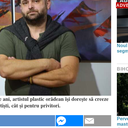
ADV
Noul
segm
BIH
ani, artistul plastic orădean îşi doreşte să creeze
işti, cât şi pentru privitori.
Perve
mastu