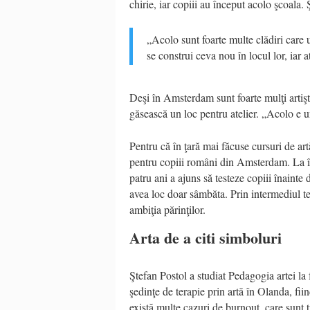
chirie, iar copiii au început acolo şcoala. 
„Acolo sunt foarte multe clădiri care
se construi ceva nou în locul lor, iar a
Deşi în Amsterdam sunt foarte mulţi artişti
găsească un loc pentru atelier. „Acolo e u
Pentru că în ţară mai făcuse cursuri de art
pentru copiii români din Amsterdam. La în
patru ani a ajuns să testeze copiii înainte 
avea loc doar sâmbăta. Prin intermediul te
ambiţia părinţilor.
Arta de a citi simboluri
Ştefan Postol a studiat Pedagogia artei la f
şedinţe de terapie prin artă în Olanda, fi
există multe cazuri de burnout, care sunt t