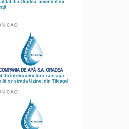
căldat din Oradea, amendat de
nță
ON CAO
 de întrerupere furnizare apă
ilă pe strada Uzinei din Tileagd
ON CAO