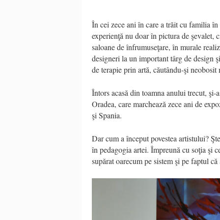
În cei zece ani în care a trăit cu familia 
experienţă nu doar în pictura de şevalet, ci
saloane de înfrumuseţare, în murale reali
designeri la un important târg de design şi 
de terapie prin artă, căutându-şi neobosit
Întors acasă din toamna anului trecut, şi-
Oradea, care marchează zece ani de expoz
şi Spania.
Dar cum a început povestea artistului? Şte
în pedagogia artei. Împreună cu soţia şi c
supărat oarecum pe sistem şi pe faptul că a