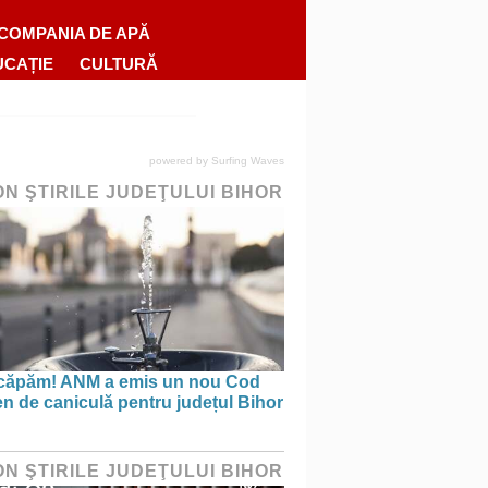
COMPANIA DE APĂ
UCAȚIE
CULTURĂ
powered by
Surfing Waves
ON ŞTIRILE JUDEŢULUI BIHOR
căpăm! ANM a emis un nou Cod
n de caniculă pentru județul Bihor
ON ŞTIRILE JUDEŢULUI BIHOR