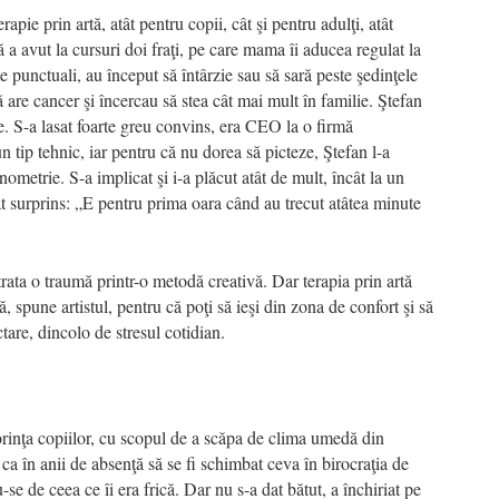
apie prin artă, atât pentru copii, cât şi pentru adulţi, atât
 a avut la cursuri doi fraţi, pe care mama îi aducea regulat la
 punctuali, au început să întârzie sau să sară peste şedinţele
că are cancer şi încercau să stea cât mai mult în familie. Ştefan
pie. S-a lasat foarte greu convins, era CEO la o firmă
 tip tehnic, iar pentru că nu dorea să picteze, Ştefan l-a
metrie. S-a implicat şi i-a plăcut atât de mult, încât la un
t surprins: „E pentru prima oara când au trecut atâtea minute
rata o traumă printr-o metodă creativă. Dar terapia prin artă
ă, spune artistul, pentru că poţi să ieşi din zona de confort şi să
tare, dincolo de stresul cotidian.
orinţa copiilor, cu scopul de a scăpa de clima umedă din
ca în anii de absenţă să se fi schimbat ceva în birocraţia de
-se de ceea ce îi era frică. Dar nu s-a dat bătut, a închiriat pe