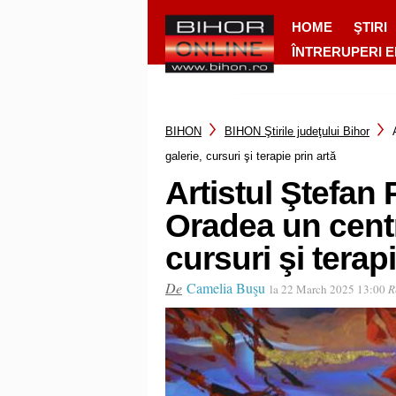
HOME
ŞTIRI
ÎNTRERUPERI 
BIHON
BIHON Ştirile judeţului Bihor
galerie, cursuri şi terapie prin artă
Artistul Ştefan
Oradea un centr
cursuri şi terapi
De
Camelia Buşu
la 22 March 2025 13:00
R