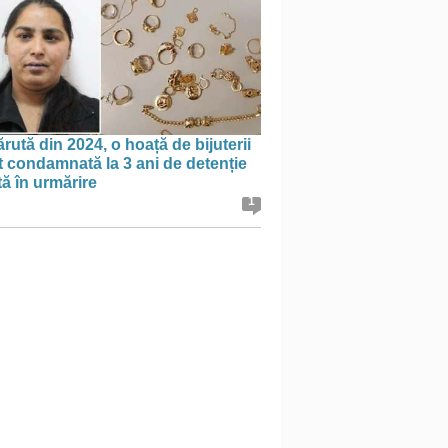
rută din 2024, o hoață de bijuterii
t condamnată la 3 ani de detenție
tă în urmărire
1