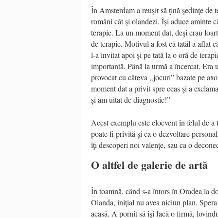
În Amsterdam a reuşit să ţină şedinţe de ter
români cât şi olandezi. Își aduce aminte că
terapie. La un moment dat, deşi erau foarte
de terapie. Motivul a fost că tatăl a aflat 
l-a invitat apoi şi pe tată la o oră de tera
importantă. Până la urmă a încercat. Era un
provocat cu câteva „jocuri” bazate pe axono
moment dat a privit spre ceas şi a exclama
şi am uitat de diagnostic!”
Acest exemplu este elocvent în felul de a t
poate fi privită şi ca o dezvoltare personal
îţi descoperi noi valenţe, sau ca o deconec
O altfel de galerie de artă
În toamnă, când s-a întors în Oradea la d
Olanda, iniţial nu avea niciun plan. Spera 
acasă. A pornit să îşi facă o firmă, lovindu