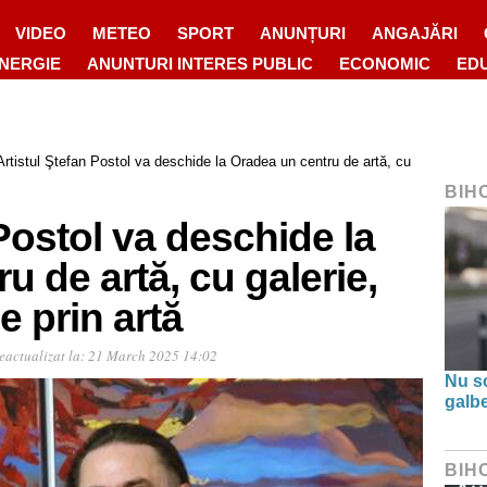
VIDEO
METEO
SPORT
ANUNȚURI
ANGAJĂRI
ENERGIE
ANUNTURI INTERES PUBLIC
ECONOMIC
ED
Artistul Ştefan Postol va deschide la Oradea un centru de artă, cu
BIH
 Postol va deschide la
u de artă, cu galerie,
e prin artă
eactualizat la:
21 March 2025 14:02
Nu s
galbe
BIH