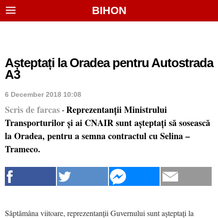
BIHON
Așteptați la Oradea pentru Autostrada
A3
6 December 2018 10:08
Scris de farcas
Reprezentanții Ministrului
-
Transporturilor și ai CNAIR sunt așteptați să sosească
la Oradea, pentru a semna contractul cu Selina –
Trameco.
Săptămâna viitoare, reprezentanții Guvernului sunt așteptați la