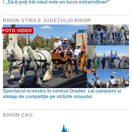
/ „Să-ţi poţi trăi visul este un lucru extraordinar!”
BIHON ŞTIRILE JUDEŢULUI BIHOR
FOTO-VIDEO
Spectacol ecvestru în centrul Oradiei: cai campioni și
atelaje de competiție pe străzile orașului
BIHON CAO