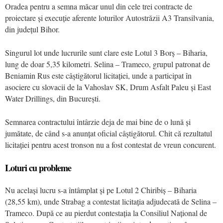
Oradea pentru a semna măcar unul din cele trei contracte de
proiectare și execuție aferente loturilor Autostrăzii A3 Transilvania,
din județul Bihor.
Singurul lot unde lucrurile sunt clare este Lotul 3 Borș – Biharia,
lung de doar 5,35 kilometri. Selina – Trameco, grupul patronat de
Beniamin Rus este câștigătorul licitației, unde a participat în
asociere cu slovacii de la Vahoslav SK, Drum Asfalt Paleu și East
Water Drillings, din București.
Semnarea contractului întârzie deja de mai bine de o lună și
jumătate, de când s-a anunțat oficial câștigătorul. Chit că rezultatul
licitației pentru acest tronson nu a fost contestat de vreun concurent.
Loturi cu probleme
Nu același lucru s-a întâmplat și pe Lotul 2 Chiribiș – Biharia
(28,55 km), unde Strabag a contestat licitația adjudecată de Selina –
Trameco. După ce au pierdut contestația la Consiliul Național de