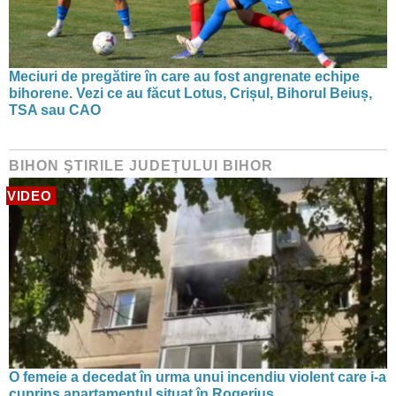
Meciuri de pregătire în care au fost angrenate echipe
bihorene. Vezi ce au făcut Lotus, Crișul, Bihorul Beiuș,
TSA sau CAO
BIHON ŞTIRILE JUDEŢULUI BIHOR
VIDEO
O femeie a decedat în urma unui incendiu violent care i-a
cuprins apartamentul situat în Rogerius