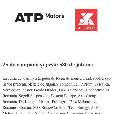
25 de companii și peste 580 de job-uri
La ediția de toamnă a târgului de locuri de muncă Oradea Job Expo
își vor prezenta ofertele de angajare companiile FinProm, Celestica,
Vernicolor, Plastor, Golde Oradea, Plexus Services, Connectronics
România, Sogefi Suspensions Eastern Europe, Axe Group
România, De’Longhi, Limtex, Premagro, Faist Mekatronic,
Rocomes, Comau, PGS Sofa&Co, MogaTech Energy, ATP
Motors, Prohuman, Nidec, Dito Group, ClassFurn, Frescoverde,