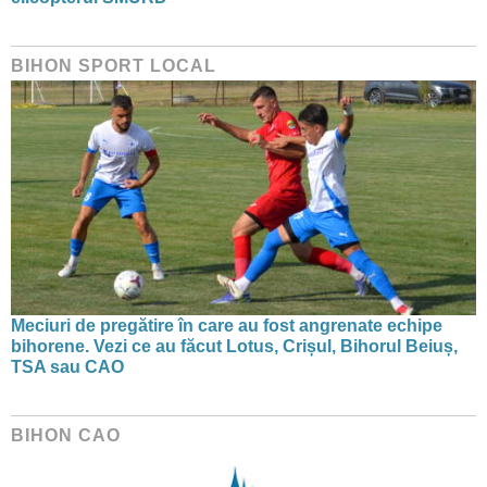
BIHON SPORT LOCAL
Meciuri de pregătire în care au fost angrenate echipe
bihorene. Vezi ce au făcut Lotus, Crișul, Bihorul Beiuș,
TSA sau CAO
BIHON CAO