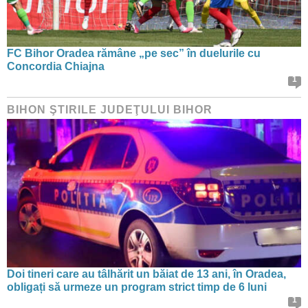
FC Bihor Oradea rămâne „pe sec” în duelurile cu
Concordia Chiajna
1
BIHON ŞTIRILE JUDEŢULUI BIHOR
Doi tineri care au tâlhărit un băiat de 13 ani, în Oradea,
obligați să urmeze un program strict timp de 6 luni
1