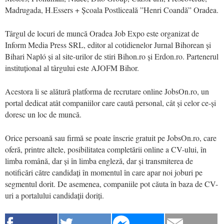
Madrugada, H.Essers + Școala Postliceală ”Henri Coandă” Oradea.
Târgul de locuri de muncă Oradea Job Expo este organizat de
Inform Media Press SRL, editor al cotidienelor Jurnal Bihorean și
Bihari Napló și al site-urilor de stiri Bihon.ro și Erdon.ro. Partenerul
instituțional al târgului este AJOFM Bihor.
Acestora li se alătură platforma de recrutare online JobsOn.ro, un
portal dedicat atât companiilor care caută personal, cât și celor ce-și
doresc un loc de muncă.
Orice persoană sau firmă se poate înscrie gratuit pe JobsOn.ro, care
oferă, printre altele, posibilitatea completării online a CV-ului, în
limba română, dar și în limba engleză, dar și transmiterea de
notificări către candidați în momentul în care apar noi joburi pe
segmentul dorit. De asemenea, companiile pot căuta în baza de CV-
uri a portalului candidații doriți.