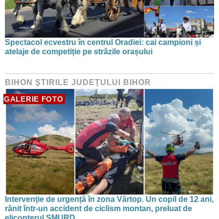
Spectacol ecvestru în centrul Oradiei: cai campioni și
atelaje de competiție pe străzile orașului
BIHON ŞTIRILE JUDEŢULUI BIHOR
GALERIE FOTO
Intervenție de urgență în zona Vârtop. Un copil de 12 ani,
rănit într-un accident de ciclism montan, preluat de
elicopterul SMURD