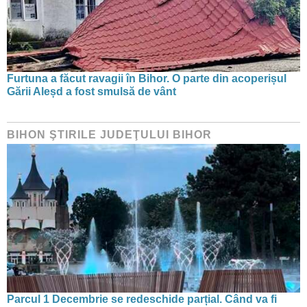
Furtuna a făcut ravagii în Bihor. O parte din acoperișul
Gării Aleșd a fost smulsă de vânt
BIHON ŞTIRILE JUDEŢULUI BIHOR
Parcul 1 Decembrie se redeschide parțial. Când va fi