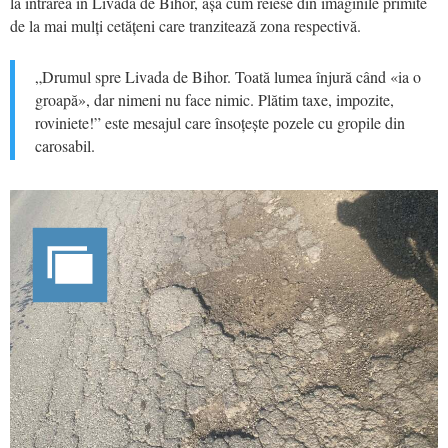
la intrarea în Livada de Bihor, așa cum reiese din imaginile primite
de la mai mulți cetățeni care tranzitează zona respectivă.
„Drumul spre Livada de Bihor. Toată lumea înjură când «ia o
groapă», dar nimeni nu face nimic. Plătim taxe, impozite,
roviniete!” este mesajul care însoțește pozele cu gropile din
carosabil.