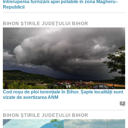
Întreruperea furnizării apei potabile în zona Magheru–
Republicii
BIHON ŞTIRILE JUDEŢULUI BIHOR
Cod roșu de ploi torențiale în Bihor. Șapte localități sunt
vizate de avertizarea ANM
1
BIHON ŞTIRILE JUDEŢULUI BIHOR