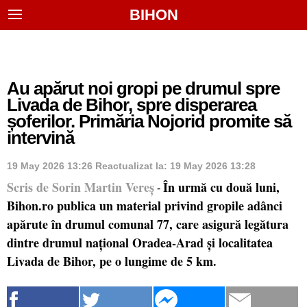
BIHON
Au apărut noi gropi pe drumul spre
Livada de Bihor, spre disperarea
șoferilor. Primăria Nojorid promite să
intervină
19 May 2026 13:26
Reactualizat la:
19 May 2026 13:28
Scris de Sorin Martin Vereș
În urmă cu două luni,
-
Bihon.ro publica un material privind gropile adânci
apărute în drumul comunal 77, care asigură legătura
dintre drumul național Oradea-Arad și localitatea
Livada de Bihor, pe o lungime de 5 km.