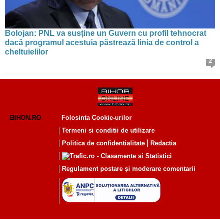
Bolojan: PNL va susține un Guvern cu profil tehnocrat
dacă programul acestuia păstrează linia de control a
cheltuielilor
2
BIHON.RO
Folosinta Cookie-urilor
Termeni si conditii de utilizare
Politica de confidentialitate
Redactia
Regulament postare și moderare comentarii