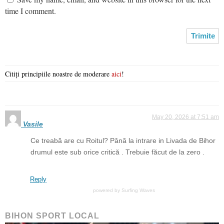
time I comment.
Citiți principiile noastre de moderare
aici
!
May 20, 2026 at 7:51 am
Vasile
Ce treabă are cu Roitul? Până la intrare in Livada de Bihor
drumul este sub orice critică . Trebuie făcut de la zero .
Reply
powered by
Surfing Waves
BIHON SPORT LOCAL