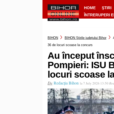
HOME
ŞTIRI
ÎNTRERUPERI 
BIHON
BIHON Ştirile judeţului Bihor
36 de locuri scoase la concurs
Au început înscr
Pompieri: ISU 
locuri scoase l
De
Redacția Bihon
la 7 July 2026 13:50
Rea