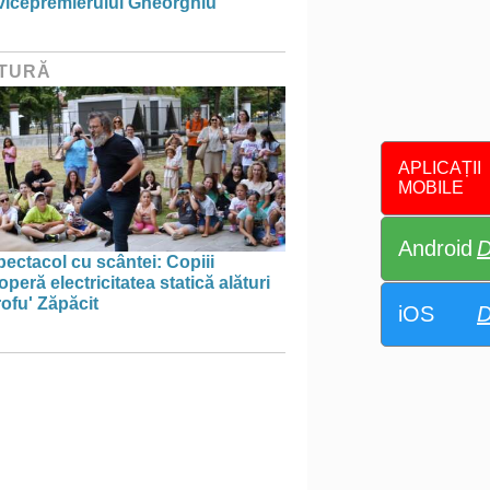
 vicepremierului Gheorghiu
TURĂ
APLICAȚII
MOBILE
Android
D
ectacol cu scântei: Copiii
peră electricitatea statică alături
ofu' Zăpăcit
iOS
D