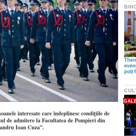
BIH
Therm
even
poți 
CUL
GALE
soanele interesate care îndeplinesc condițiile de
rsul de admitere la Facultatea de Pompieri din
xandru Ioan Cuza”.