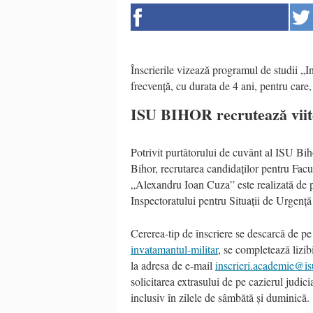
Înscrierile vizează programul de studii „I
frecvență, cu durata de 4 ani, pentru care,
ISU BIHOR recrutează viito
Potrivit purtătorului de cuvânt al ISU Bih
Bihor, recrutarea candidaților pentru Fac
„Alexandru Ioan Cuza” este realizată de p
Inspectoratului pentru Situații de Urgenț
Cererea-tip de înscriere se descarcă de pe
invatamantul-militar
, se completează lizib
la adresa de e-mail
inscrieri.academie@is
solicitarea extrasului de pe cazierul judic
inclusiv în zilele de sâmbătă și duminică.