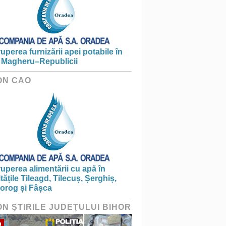
ruperea furnizării apei potabile în
 Magheru–Republicii
ON CAO
ruperea alimentării cu apă în
itățile Tileagd, Tilecuș, Șerghiș,
iorog și Fâșca
ON ŞTIRILE JUDEŢULUI BIHOR
O