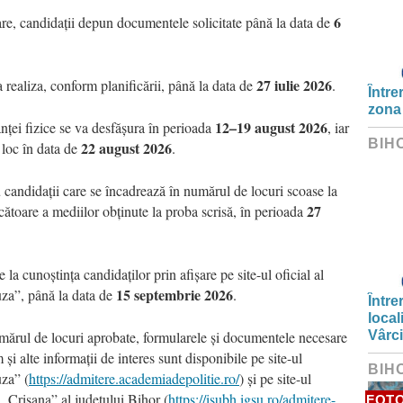
6
tare, candidații depun documentele solicitate până la data de
27 iulie 2026
 realiza, conform planificării, până la data de
.
Între
zona
12–19 august 2026
nței fizice se va desfășura în perioada
, iar
BIH
22 august 2026
 loc în data de
.
candidații care se încadrează în numărul de locuri scoase la
27
ătoare a mediilor obținute la proba scrisă, în perioada
e la cunoștința candidaților prin afișare pe site-ul oficial al
15 septembrie 2026
za”, până la data de
.
Între
local
mărul de locuri aprobate, formularele și documentele necesare
Vârc
și alte informații de interes sunt disponibile pe site-ul
BIH
za” (
https://admitere.academiadepolitie.ro/
) și pe site-ul
 „Crișana” al județului Bihor (
https://isubh.igsu.ro/admitere-
FOT