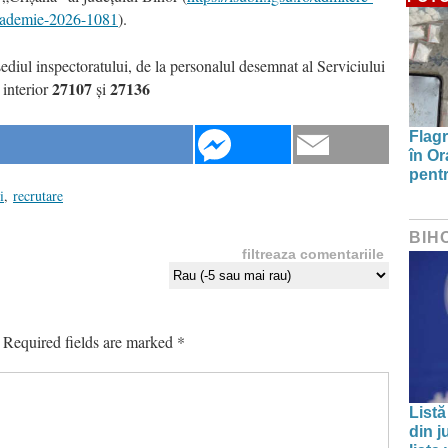
academie-2026-1081
).
sediul inspectoratului, de la personalul desemnat al Serviciului
27107
27136
, interior
și
Flagr
în Or
pentr
i
,
recrutare
BIH
filtreaza comentariile
Required fields are marked
*
Listă
din j