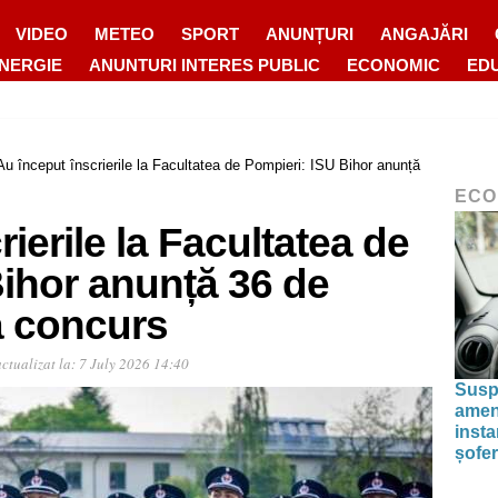
VIDEO
METEO
SPORT
ANUNȚURI
ANGAJĂRI
ENERGIE
ANUNTURI INTERES PUBLIC
ECONOMIC
ED
Au început înscrierile la Facultatea de Pompieri: ISU Bihor anunță
ECO
ierile la Facultatea de
Bihor anunță 36 de
a concurs
ctualizat la:
7 July 2026 14:40
Susp
amenz
inst
șofer