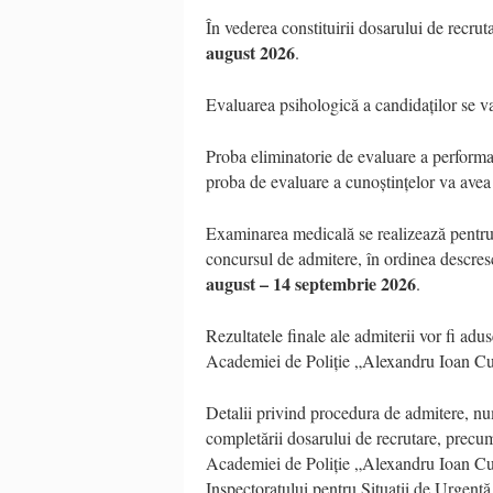
În vederea constituirii dosarului de recru
august 2026
.
Evaluarea psihologică a candidaților se va
Proba eliminatorie de evaluare a performa
proba de evaluare a cunoștințelor va avea
Examinarea medicală se realizează pentru 
concursul de admitere, în ordinea descresc
august – 14 septembrie 2026
.
Rezultatele finale ale admiterii vor fi adus
Academiei de Poliție „Alexandru Ioan Cu
Detalii privind procedura de admitere, nu
completării dosarului de recrutare, precum 
Academiei de Poliție „Alexandru Ioan Cu
Inspectoratului pentru Situații de Urgență