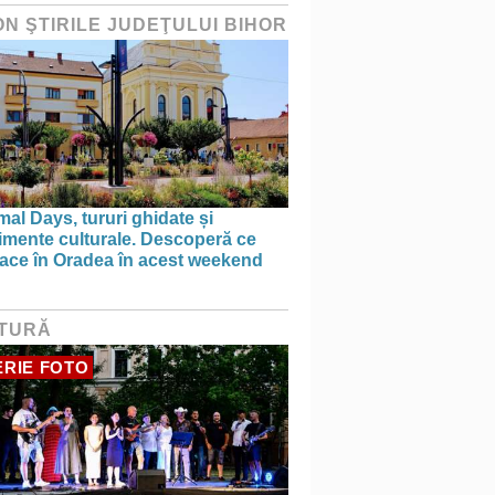
ON ŞTIRILE JUDEŢULUI BIHOR
al Days, tururi ghidate și
imente culturale. Descoperă ce
face în Oradea în acest weekend
TURĂ
RIE FOTO