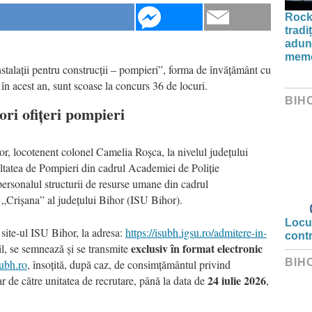
Rock
tradi
aduna
memo
nstalații pentru construcții – pompieri”, forma de învățământ cu
 în acest an, sunt scoase la concurs 36 de locuri.
BIH
ri ofițeri pompieri
or, locotenent colonel Camelia Roșca, la nivelul județului
ultatea de Pompieri din cadrul Academiei de Poliție
ersonalul structurii de resurse umane din cadrul
ă „Crișana” al județului Bihor (ISU Bihor).
Locui
 site-ul ISU Bihor, la adresa:
https://isubh.igsu.ro/admitere-in-
cont
exclusiv în format electronic
il, se semnează și se transmite
BIH
ubh.ro
, însoțită, după caz, de consimțământul privind
24 iulie 2026
iar de către unitatea de recrutare, până la data de
,