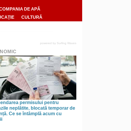
COMPANIA DE APĂ
UCAȚIE
CULTURĂ
powered by
Surfing Waves
NOMIC
endarea permisului pentru
ile neplătite, blocată temporar de
anță. Ce se întâmplă acum cu
ii