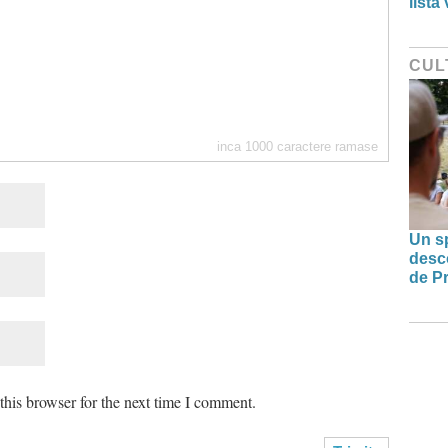
lista
CUL
inca
1000
caractere ramase
Un sp
desco
de Pr
his browser for the next time I comment.