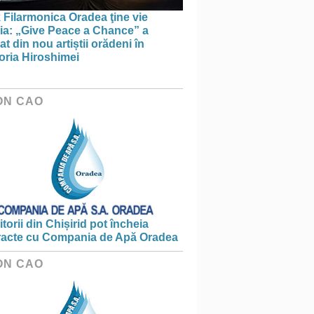
 Filarmonica Oradea ţine vie
ția: „Give Peace a Chance” a
t din nou artiștii orădeni în
ria Hiroshimei
ON CAO
torii din Chișirid pot încheia
racte cu Compania de Apă Oradea
ON CAO