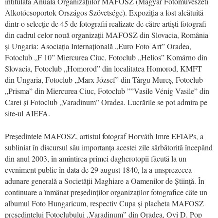
intitulată Anuala Organizațiilor MAFOSZ (Magyar Fot
óművészeti
Alkotócsoportok Országos Szövetsége)
.
Expoziţia a fost
alcătuită
dintr-o selecție de 45 de fotografii realizate de către artiști fotografi
din cadrul celor
nouă
o
rganizații MAFOSZ din Slovacia, România
și Ungaria: Asociația Internațională „Euro Foto Art” Oradea,
Fotoclub „F 10” Miercurea Ciuc, Fotoclub „Helios” Kom
árno
din
Slovacia
, Fotoclub „Homorod”
din localitatea
Homorod, KMFT
din Ungaria
, Fotoclub „Marx József”
din
Târgu Mureș, Fotoclub
„Prisma”
din
Miercurea Ciuc, Fotoclub ””Vasile Vénig Vasile”
din
Carei și Fotoclub „Varadinum” Oradea.
Lucrările se pot admira pe
site-ul AIEFA.
Președintele MAFOSZ, artistul fotograf Horv
áth Imre EFIAPs, a
subliniat în discursul său importanța acestei zile
sărbătorită începând
din anul 2003, în amintirea
primei dagherotopii făcută la un
eveniment public
în data de 29 august 1840, la a unsprezecea
adunare generală a Societății Maghiare a Oamenilor de Știință. În
continuare a înmânat președinților organizaților fotografice câte un
albumul Foto Hungaricum, respectiv Cupa și placheta MAFOSZ
președintelui Fotoclubului „Varadinum” din Oradea, Ovi D. Pop