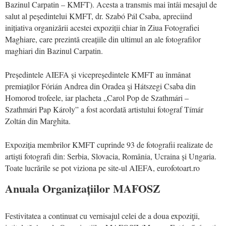
Bazinul Carpatin – KMFT
).
Acesta
a transmis
mai întâi
mesajul de
salut a
l
peședintelui
KMFT,
d
r. Szabó Pál Csaba, apreci
ind
inițiativa organizării acestei
e
xpoziții chiar în Ziua Fotografiei
Maghiare
, care
prezintă creațiile din ultimul an ale fotografilor
maghiari din Bazinul Carpatin.
P
reședintele AIEFA și vicepreședintele KMFT a
u
înmânat
premiaților Fórián Andrea din Oradea
şi
Hátszegi Csaba din
Homorod trofeele,
iar
placheta „Carol Pop de Szathmári –
Szathmári Pap Károly
” a fost acordată
artistului fotograf
Tímár
Zoltán din Marghita.
Expoziția membrilor KMFT cuprinde 93 de fotografii
realizate de
artişti fotografi din:
Serbia, Slovacia, România, Ucraina și Ungaria.
Toate lucrările se pot viziona pe site-ul AIEFA,
eurofotoart.ro
Anuala Organizațiilor MAFOSZ
Festivitatea a continuat cu vernisajul
celei de a doua expoziţii,