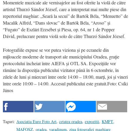
Momentele muzicale ale vernisajelor au fost oferite
la violă
de către
artistul Thurzó Sándor József, care a interpretat mai multe piese din
repertoriul maghiar: „
Seară la secui” de Bartók Béla, “Menuetto” de
Macalik Alfréd, “Dans slovac” de Bartók Béla, “Aroso” și
“Fugato” de Eszlári Erzsébet și Piesa, op. 64, nr 1 de Popper
Dávid, prelucrare pentru violă solo de către
Thurzó Sándor József.
Fotografiile expuse se vor putea viziona și pe ecranele din
mijloacele moderne de transport ale municipiului Oradea, graţie
protocolului încheiat între AIEFA și OTL SA. Expoziți
ile
v
or
rămâne la dispoziția publicului vizitator până
în
6 octombrie,
în
zilele de luni și mi
e
rcuri între orele 14:00 – 18:00, marți, joi și vineri
între orele 10:00 – 14:00.
Accesul publicului este gratuit.
Foto: Csíki
János
Taguri:
Asociatia Euro Foto Art
,
cetatea oradea
,
expozitii
,
KMFT
,
MAFOSZ
,
oradea
,
varadinum
,
ziua fotografiei maghiare