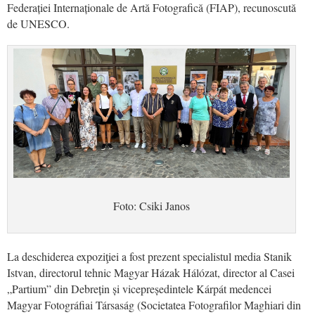
Federației Internaționale de Artă Fotografică (FIAP), recunoscută
de UNESCO.
Foto: Csiki Janos
La deschiderea expoziţiei a fost prezent s
pecialistul media Stanik
Istvan, directorul tehnic Magyar H
ázak Hálózat,
director
al
Casei
„Partium” din Debrețin și vicepreședintele Kárpát medencei
Magyar Fotográfiai Társaság
(Societatea Fotografilor Maghiari din