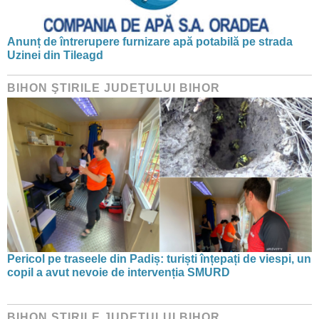
Anunț de întrerupere furnizare apă potabilă pe strada
Uzinei din Tileagd
BIHON ŞTIRILE JUDEŢULUI BIHOR
Pericol pe traseele din Padiș: turiști înțepați de viespi, un
copil a avut nevoie de intervenția SMURD
BIHON ŞTIRILE JUDEŢULUI BIHOR