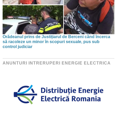
Orădeanul prins de Justițiarul de Berceni când încerca
să racoleze un minor în scopuri sexuale, pus sub
control judiciar
ANUNTURI INTRERUPERI ENERGIE ELECTRICA