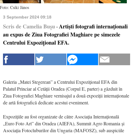
Foto: Csíki János
3 September 2024 09:18
Scris de Camelia Bușu
Artişti fotografi internaţionali
-
au expus de Ziua Fotografiei Maghiare pe simezele
Centrului Expozițional EFA.
Galeria „Matei Stegerean” a Centrului Expozițional EFA din
Palatul Princiar al Cetății Oradea (Corpul E, parter) a găzduit în
Ziua Fotografiei Maghiare vernisajul a două expoziții internaționale
de artă fotografică dedicate acestui eveniment.
Expozițiile au fost organizate de către Asociația Internațională
„Euro Foto Art” din Oradea (AIEFA), Summit Agro Romania și
Asociația Fotocluburilor din Ungaria
(MAFOSZ), sub auspiciile