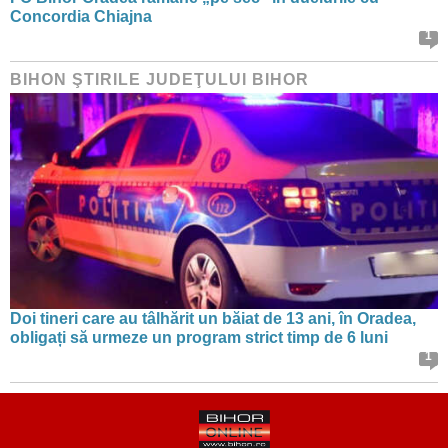
Concordia Chiajna
1
BIHON ŞTIRILE JUDEŢULUI BIHOR
Doi tineri care au tâlhărit un băiat de 13 ani, în Oradea,
obligați să urmeze un program strict timp de 6 luni
1