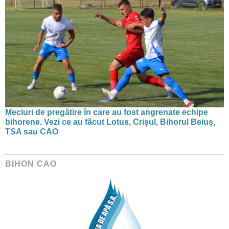
Meciuri de pregătire în care au fost angrenate echipe
bihorene. Vezi ce au făcut Lotus, Crișul, Bihorul Beiuș,
TSA sau CAO
BIHON CAO