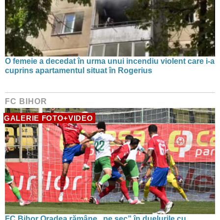
O femeie a decedat în urma unui incendiu violent care i-a
cuprins apartamentul situat în Rogerius
FC BIHOR
GALERIE FOTO+VIDEO
FC Bihor Oradea rămâne „pe sec” în duelurile cu