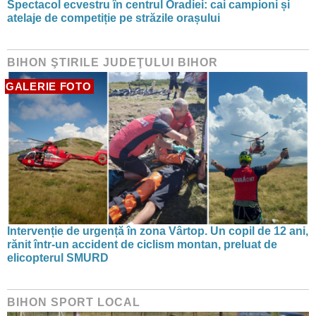
Spectacol ecvestru în centrul Oradiei: cai campioni și
atelaje de competiție pe străzile orașului
BIHON ŞTIRILE JUDEŢULUI BIHOR
GALERIE FOTO
Intervenție de urgență în zona Vârtop. Un copil de 12 ani,
rănit într-un accident de ciclism montan, preluat de
elicopterul SMURD
BIHON SPORT LOCAL