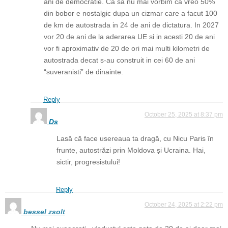
ani de democratie. Ca sa nu mai vorbim ca vreo 50%
din bobor e nostalgic dupa un cizmar care a facut 100
de km de autostrada in 24 de ani de dictatura. In 2027
vor 20 de ani de la aderarea UE si in acesti 20 de ani
vor fi aproximativ de 20 de ori mai multi kilometri de
autostrada decat s-au construit in cei 60 de ani
“suveranisti” de dinainte.
Reply
October 25, 2025 at 8:37 pm
Ds
Lasă că face usereaua ta dragă, cu Nicu Paris în
frunte, autostrăzi prin Moldova și Ucraina. Hai,
sictir, progresistului!
Reply
October 24, 2025 at 2:22 pm
bessel zsolt