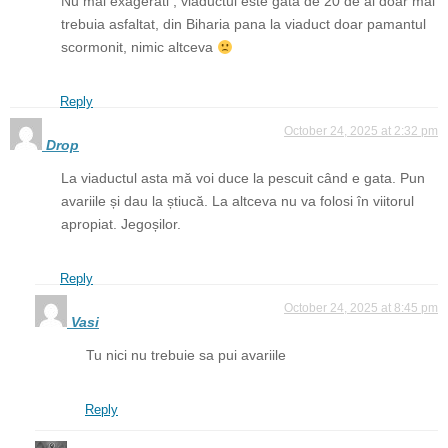
Nu mai exagerati , viaductul este gata de 20 de ai doar mai
trebuia asfaltat, din Biharia pana la viaduct doar pamantul
scormonit, nimic altceva
Reply
October 24, 2025 at 2:32 pm
Drop
La viaductul asta mă voi duce la pescuit când e gata. Pun
avariile și dau la știucă. La altceva nu va folosi în viitorul
apropiat. Jegoșilor.
Reply
October 24, 2025 at 8:45 pm
Vasi
Tu nici nu trebuie sa pui avariile
Reply