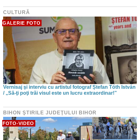
CULTURĂ
GALERIE FOTO
Vernisaj şi interviu cu artistul fotograf Ștefan Tóth István
/ „Să-ţi poţi trăi visul este un lucru extraordinar!”
BIHON ŞTIRILE JUDEŢULUI BIHOR
FOTO-VIDEO