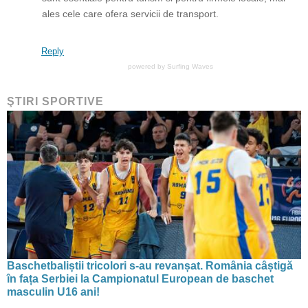
ales cele care ofera servicii de transport.
Reply
powered by
Surfing Waves
ŞTIRI SPORTIVE
Baschetbaliștii tricolori s-au revanșat. România câștigă
în fața Serbiei la Campionatul European de baschet
masculin U16 ani!