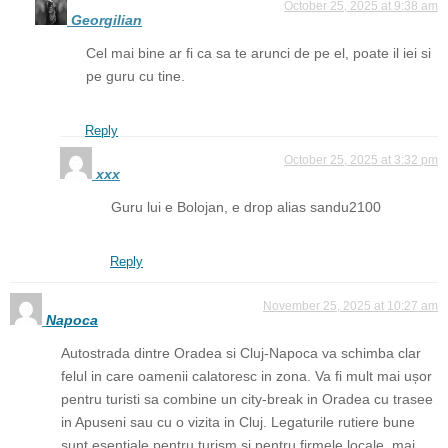
October 25, 2025 at 9:38 am
Georgilian
Cel mai bine ar fi ca sa te arunci de pe el, poate il iei si
pe guru cu tine.
Reply
October 25, 2025 at 3:32 pm
xxx
Guru lui e Bolojan, e drop alias sandu2100
Reply
November 25, 2025 at 10:27 am
Napoca
Autostrada dintre Oradea si Cluj-Napoca va schimba clar
felul in care oamenii calatoresc in zona. Va fi mult mai ușor
pentru turisti sa combine un city-break in Oradea cu trasee
in Apuseni sau cu o vizita in Cluj. Legaturile rutiere bune
sunt esentiale pentru turism si pentru firmele locale, mai