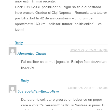
unor estimări mai recente.
Deci: 1989-2031 posibil dar nu sigur sa fie o autostrada
intre orasele Oradea si Cluj-Napoca – Romania tara tuturor
posibilitatilor! In 42 de ani construim – un drum de
aproximativ 160 km – felicitari tuturor “politicienilor” – va
iubim!
Reply
October 24, 2025 at 6:32 pm
Alexandru Ciucle
Pai estiliber sa te muti jegosule, Bolojan face dezvoltare
jegosule
Reply
October 25, 2025 at 10:55 am
Jos socialism&populism
Da, pare ridicol, dar e greu cu un bobor cu un popor
care a votat “suveranisti” ca Ilici si Nastase in primii 15