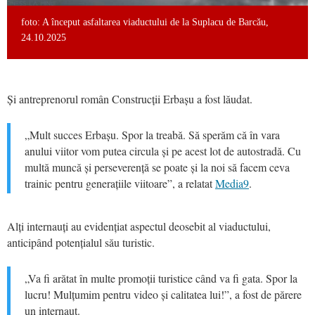
foto: A început asfaltarea viaductului de la Suplacu de Barcău,
24.10.2025
Și antreprenorul român Construcții Erbașu a fost lăudat.
„Mult succes Erbașu. Spor la treabă. Să sperăm că în vara
anului viitor vom putea circula și pe acest lot de autostradă. Cu
multă muncă și perseverență se poate și la noi să facem ceva
trainic pentru generațiile viitoare”, a relatat
Media9
.
Alți internauți au evidențiat aspectul deosebit al viaductului,
anticipând potențialul său turistic.
„Va fi arătat în multe promoții turistice când va fi gata. Spor la
lucru! Mulțumim pentru video și calitatea lui!”, a fost de părere
un internaut.