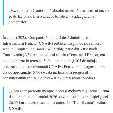
„Excepțional. O autostradă absolut necesară, dar această trecere
peste lac poate fi și o atracție turistică”, a adăugat un alt
comentator.
În august 2025, Compania Națională de Administrare a
Infrastructurii Rutiere (CNAIR) publica imagini de pe șantierul
secțiunii Suplacu de Barcău – Chiribiș, parte din Autostrada
Transilvania (A3). Antreprenorul român (Construcții Erbașu) era
bine mobilizat în teren cu 540 de muncitori și 305 de utilaje, au
precizat atunci reprezentanții CNAIR. Potrivit lor, progresul fizic
era de aproximativ 57% (acesta incluzând și progresul
constructorului inițial, Bechtel – n.r.), a mai relatat Media9.
„Dacă antreprenorul menține aceeași mobilizare și actualul ritm
de lucru, în cursul anului 2026 se vor deschide circulației și cei
26,35 km ai acestei secțiuni a autostrăzii Transilvania”, estima
CNAIR.