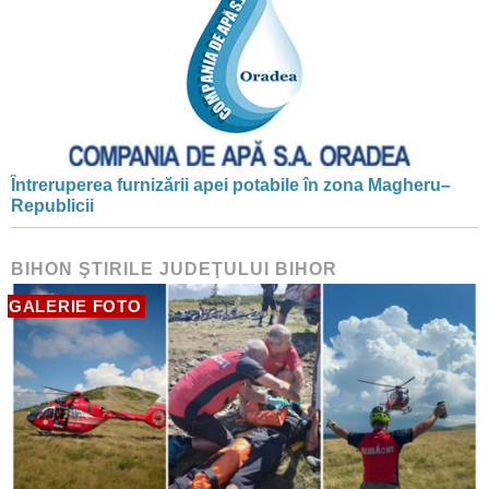
Întreruperea furnizării apei potabile în zona Magheru–
Republicii
BIHON ŞTIRILE JUDEŢULUI BIHOR
GALERIE FOTO