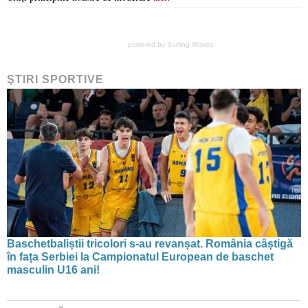
powered by
Surfing Waves
ŞTIRI SPORTIVE
Baschetbaliștii tricolori s-au revanșat. România câștigă
în fața Serbiei la Campionatul European de baschet
masculin U16 ani!