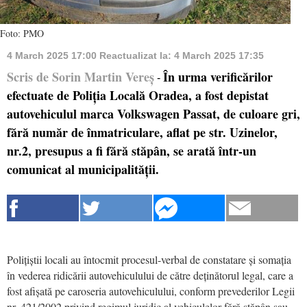
Foto: PMO
4 March 2025 17:00
Reactualizat la:
4 March 2025 17:35
Scris de Sorin Martin Vereș
În urma verificărilor
-
efectuate de Poliția Locală Oradea, a fost depistat
autovehiculul marca Volkswagen Passat, de culoare gri,
fără număr de înmatriculare, aflat pe str. Uzinelor,
nr.2, presupus a fi fără stăpân, se arată într-un
comunicat al municipalității.
Polițiștii locali au întocmit procesul-verbal de constatare și somația
în vederea ridicării autovehiculului de către deținătorul legal, care a
fost afișată pe caroseria autovehiculului, conform prevederilor Legii
nr. 421/2002 privind regimul juridic al vehiculelor fără stăpân sau