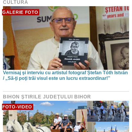
CULTURĂ
GALERIE FOTO
Vernisaj şi interviu cu artistul fotograf Ștefan Tóth István
/ „Să-ţi poţi trăi visul este un lucru extraordinar!”
BIHON ŞTIRILE JUDEŢULUI BIHOR
FOTO-VIDEO