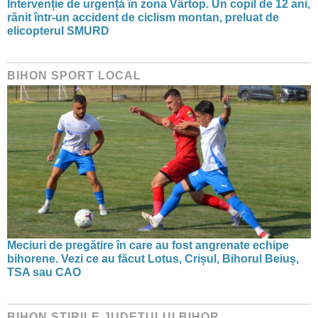
Intervenție de urgență în zona Vârtop. Un copil de 12 ani,
rănit într-un accident de ciclism montan, preluat de
elicopterul SMURD
BIHON SPORT LOCAL
Meciuri de pregătire în care au fost angrenate echipe
bihorene. Vezi ce au făcut Lotus, Crișul, Bihorul Beiuș,
TSA sau CAO
BIHON ŞTIRILE JUDEŢULUI BIHOR