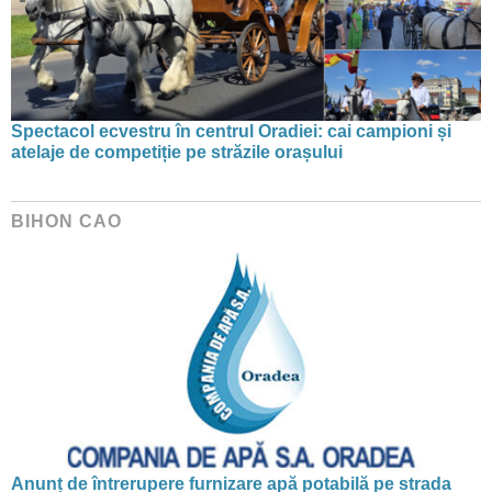
Spectacol ecvestru în centrul Oradiei: cai campioni și
atelaje de competiție pe străzile orașului
BIHON CAO
Anunț de întrerupere furnizare apă potabilă pe strada