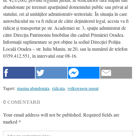
abandonate pe terenuri aparținând domeniului public sau privat al
statului, ori al unităților administrativ-teritoriale. În situația în care
autovehiculul nu va fi ridicat de către deținătorul legal, acesta va fi
ridicat și transportat pe str. Academiei nr. 3, spațiu administrat de
către Direcția Patrimoniu Imobiliar din cadrul Primăriei Oradea.
Informații suplimentare se pot obține la sediul Direcției Poliția
Locală Oradea – str. Iuliu Maniu, nr.20, sau la numărul de telefon
0359.412.551, în intervalul orar 08-16.
Taguri:
masina abandonata
,
ridicata
,
volkswagen passat
0
COMENTARII
Your email address will not be published.
Required fields are
marked
*