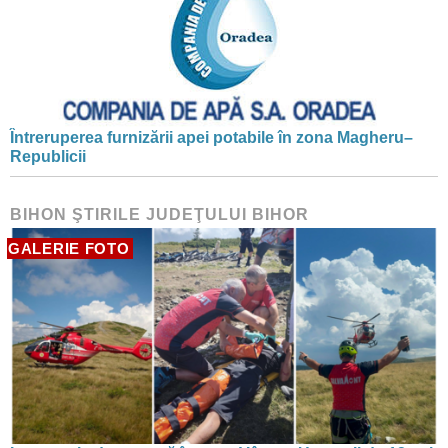
Întreruperea furnizării apei potabile în zona Magheru–
Republicii
BIHON ŞTIRILE JUDEŢULUI BIHOR
GALERIE FOTO