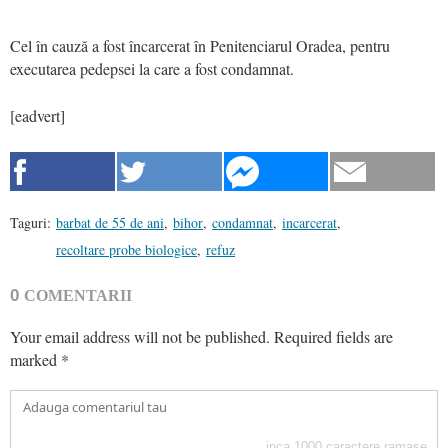
Cel în cauză a fost încarcerat în Penitenciarul Oradea, pentru
executarea pedepsei la care a fost condamnat.
[eadvert]
Taguri:
barbat de 55 de ani
,
bihor
,
condamnat
,
incarcerat
,
recoltare probe biologice
,
refuz
0
COMENTARII
Your email address will not be published.
Required fields are
marked
*
inca
1000
caractere ramase