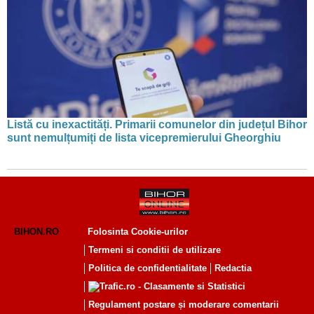
Listă cu inexactități. Primarii comunelor din județul Bihor
sunt nemulțumiți de lista vicepremierului Gheorghiu
BIHON.RO
Folosinta Cookie-urilor
Termeni si conditii de utilizare
Politica de confidentialitate
Redactia
Regulament postare și moderare comentarii