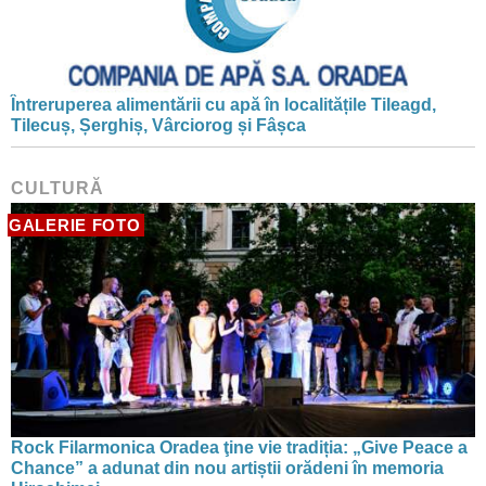
Întreruperea alimentării cu apă în localitățile Tileagd,
Tilecuș, Șerghiș, Vârciorog și Fâșca
CULTURĂ
GALERIE FOTO
Rock Filarmonica Oradea ţine vie tradiția: „Give Peace a
Chance” a adunat din nou artiștii orădeni în memoria