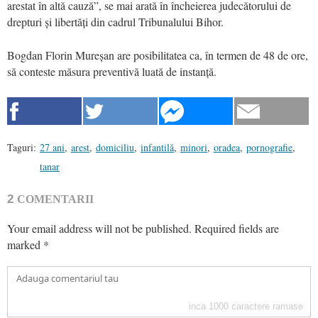
arestat în altă cauză”, se mai arată în încheierea judecătorului de
drepturi și libertăți din cadrul Tribunalului Bihor.
Bogdan Florin Mureșan are posibilitatea ca, în termen de 48 de ore,
să conteste măsura preventivă luată de instanță.
Taguri:
27 ani
,
arest
,
domiciliu
,
infantilă
,
minori
,
oradea
,
pornografie
,
tanar
2
COMENTARII
Your email address will not be published.
Required fields are
marked
*
inca
1000
caractere ramase