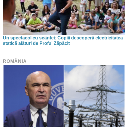
Un spectacol cu scântei: Copiii descoperă electricitatea
statică alături de Profu' Zăpăcit
ROMÂNIA