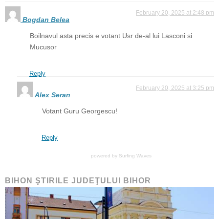
February 20, 2025 at 2:48 pm
Bogdan Belea
Boilnavul asta precis e votant Usr de-al lui Lasconi si
Mucusor
Reply
February 20, 2025 at 3:25 pm
Alex Seran
Votant Guru Georgescu!
Reply
powered by
Surfing Waves
BIHON ŞTIRILE JUDEŢULUI BIHOR