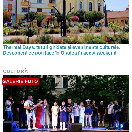
Thermal Days, tururi ghidate și evenimente culturale.
Descoperă ce poți face în Oradea în acest weekend
CULTURĂ
GALERIE FOTO