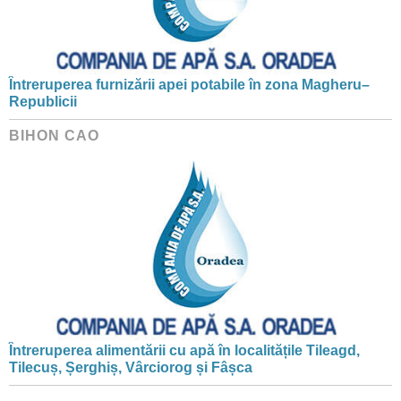
Întreruperea furnizării apei potabile în zona Magheru–
Republicii
BIHON CAO
Întreruperea alimentării cu apă în localitățile Tileagd,
Tilecuș, Șerghiș, Vârciorog și Fâșca