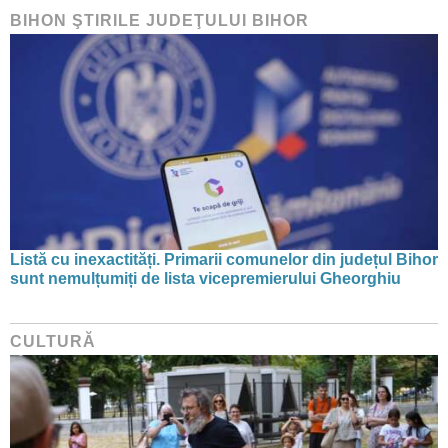
BIHON ŞTIRILE JUDEŢULUI BIHOR
Listă cu inexactități. Primarii comunelor din județul Bihor
sunt nemulțumiți de lista vicepremierului Gheorghiu
CULTURĂ