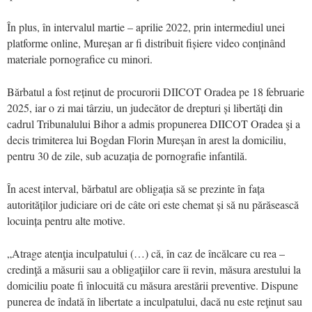
În plus, în intervalul martie – aprilie 2022, prin intermediul unei
platforme online, Mureșan ar fi distribuit fișiere video conținând
materiale pornografice cu minori.
Bărbatul a fost reținut de procurorii DIICOT Oradea pe 18 februarie
2025, iar o zi mai târziu, un judecător de drepturi și libertăți din
cadrul Tribunalului Bihor a admis propunerea DIICOT Oradea şi a
decis trimiterea lui Bogdan Florin Mureșan în arest la domiciliu,
pentru 30 de zile, sub acuzația de pornografie infantilă.
În acest interval, bărbatul are obligația să se prezinte în fața
autorităților judiciare ori de câte ori este chemat și să nu părăsească
locuința pentru alte motive.
„Atrage atenţia inculpatului (…) că, în caz de încălcare cu rea –
credinţă a măsurii sau a obligaţiilor care îi revin, măsura arestului la
domiciliu poate fi înlocuită cu măsura arestării preventive. Dispune
punerea de îndată în libertate a inculpatului, dacă nu este reţinut sau