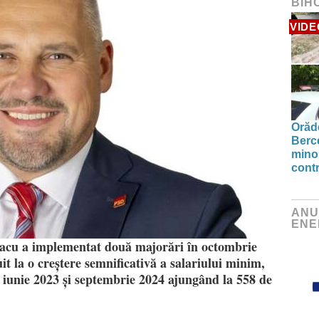
BIH
VIDE
Orăde
Berc
minor
contr
ANU
ENE
lacu a implementat două majorări în octombrie
it la o creștere semnificativă a salariului minim,
e iunie 2023 și septembrie 2024 ajungând la 558 de