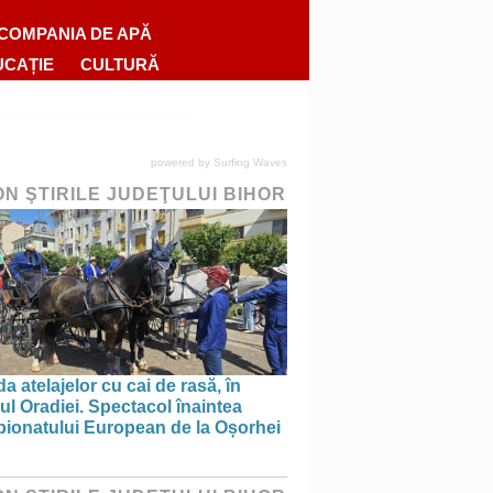
COMPANIA DE APĂ
UCAȚIE
CULTURĂ
powered by
Surfing Waves
ON ŞTIRILE JUDEŢULUI BIHOR
a atelajelor cu cai de rasă, în
ul Oradiei. Spectacol înaintea
ionatului European de la Oșorhei