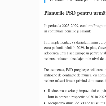
Planurile PSD pentru următ
În perioada 2025-2029, conform Programul
în continuare pensiile și salariile.
Prin implementarea salariului minim euro
euro pe lună, până în 2029. În plus, Guv
adoptarea unui Pact European pentru Stabi
vederea reducerii decalajelor de nivel de tr
De asemenea, PSD pregătește scăderea impo
milioane de contracte de muncă, cu normă
vedere măsuri fiscale privind diminuarea
Reducerea taxelor și impozitului cu pân
brut în prezent, respectiv 6.050 în 202
Menținerea sumei de 300 de lei scutită 