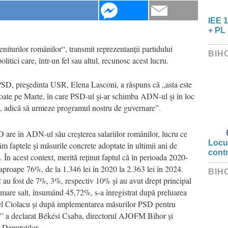
IEE 1
+ PL 
niturilor românilor“, transmit reprezentanții partidului
BIH
itici care, într-un fel sau altul, recunosc acest lucru.
 PSD, preşedinta USR, Elena Lasconi, a răspuns că „asta este
 poate pe Marte, în care PSD-ul şi-ar schimba ADN-ul şi în loc
arii, adică să urmeze programul nostru de guvernare”.
 are în ADN-ul său creșterea salariilor românilor, lucru ce
Locui
ăm faptele și măsurile concrete adoptate în ultimii ani de
cont
 În acest context, merită reținut faptul că în perioada 2020-
aproape 76%, de la 1.346 lei în 2020 la 2.363 lei în 2024.
BIH
2 au fost de 7%, 3%, respectiv 10% și au avut drept principal
i mare salt, însumând 45,72%, s-a înregistrat după preluarea
el Ciolacu și după implementarea măsurilor PSD pentru
lor” a declarat Békési Csaba, directorul AJOFM Bihor și
Deputaților.