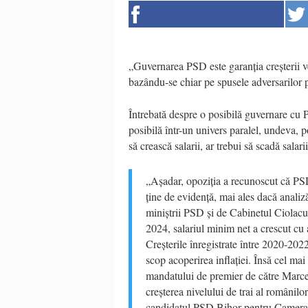
„Guvernarea PSD este garanția creșterii ve
bazându-se chiar pe spusele adversarilor pol
Întrebată despre o posibilă guvernare cu
posibilă într-un univers paralel, undeva,
să crească salarii, ar trebui să scadă sal
„Așadar, opoziția a recunoscut că PSD
ține de evidență, mai ales dacă analiz
miniștrii PSD și de Cabinetul Ciolacu.
2024, salariul minim net a crescut cu 
Creșterile înregistrate între 2020-202
scop acoperirea inflației. Însă cel ma
mandatului de premier de către Marc
creșterea nivelului de trai al români
candidatul PSD Bihor pentru Camera 