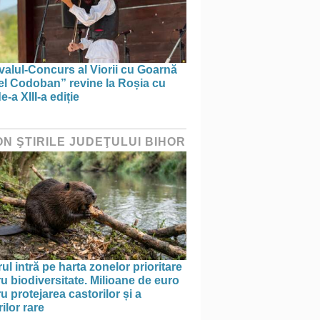
valul-Concurs al Viorii cu Goarnă
el Codoban” revine la Roșia cu
e-a XIII-a ediție
ON ŞTIRILE JUDEŢULUI BIHOR
ul intră pe harta zonelor prioritare
u biodiversitate. Milioane de euro
u protejarea castorilor și a
ilor rare