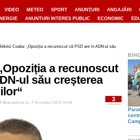
VIDEO
METEO
SPORT
ANUNȚURI
ANGAJĂRI
ENERGIE
ANUNTURI INTERES PUBLIC
ECONOMIC
ED
Békési Csaba: „Opoziția a recunoscut că PSD are în ADN-ul său
BIH
„Opoziția a recunoscut
DN-ul său creșterea
ilor“
3
00
Reactualizat la:
5 November 2024 10:48
Comentarii
Parad
centr
Camp