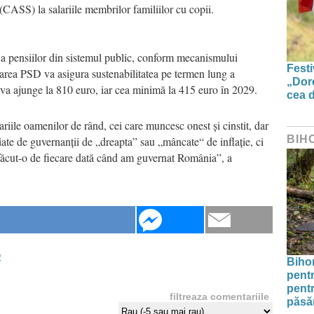
(CASS) la salariile membrilor familiilor cu copii.
 a pensiilor din sistemul public, conform mecanismului
Festi
area PSD va asigura sustenabilitatea pe termen lung a
„Dor
 va ajunge la 810 euro, iar cea minimă la 415 euro în 2029.
cea d
iile oamenilor de rând, cei care muncesc onest și cinstit, dar
BIH
ăiate de guvernanții de „dreapta” sau „mâncate“ de inflație, ci
făcut-o de fiecare dată când am guvernat România”, a
D
Bihor
pentr
pentr
filtreaza comentariile
păsăr