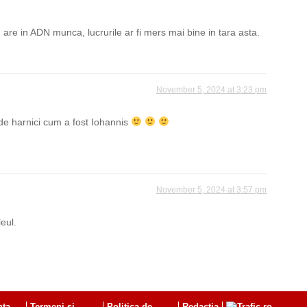
 are in ADN munca, lucrurile ar fi mers mai bine in tara asta.
November 5, 2024 at 3:23 pm
a de harnici cum a fost Iohannis
November 5, 2024 at 3:57 pm
eul.
nta
Termeni si
Politica de
Redactia