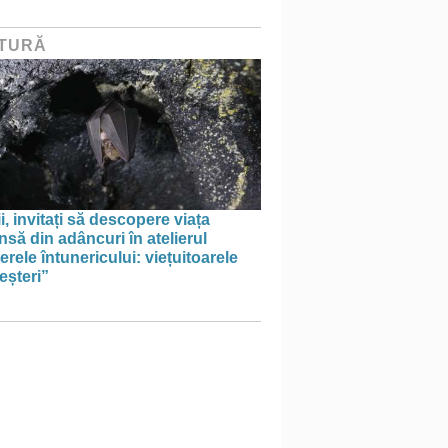
TURĂ
i, invitați să descopere viața
să din adâncuri în atelierul
erele întunericului: viețuitoarele
eșteri”