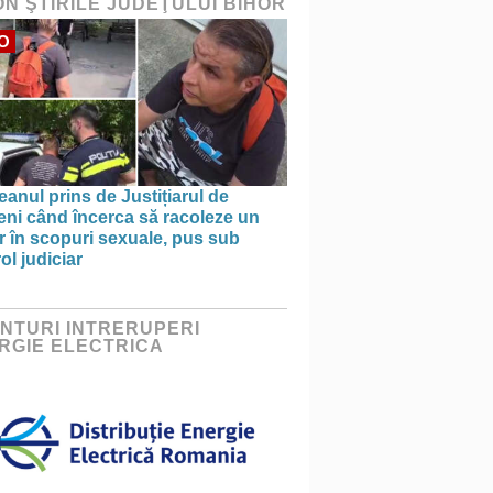
ON ŞTIRILE JUDEŢULUI BIHOR
O
anul prins de Justițiarul de
eni când încerca să racoleze un
 în scopuri sexuale, pus sub
ol judiciar
NTURI INTRERUPERI
RGIE ELECTRICA