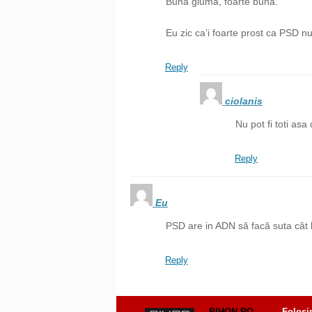
Buna gluma, foarte buna.
Eu zic ca’i foarte prost ca PSD nu
Reply
ciolanis
Nu pot fi toti as
Reply
Eu
PSD are in ADN să facă suta cât l
Reply
BIHON.RO
Folosi