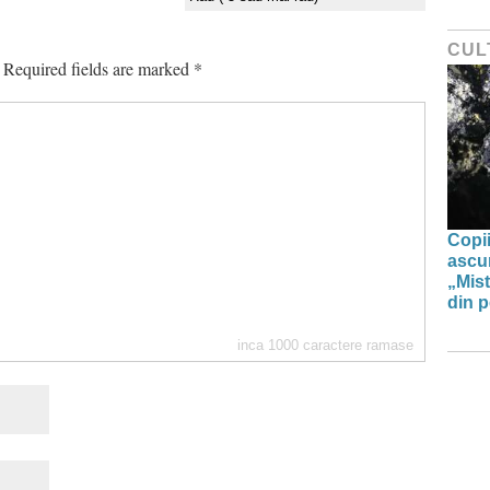
CUL
Required fields are marked
*
Copii
ascun
„Mist
din p
inca
1000
caractere ramase