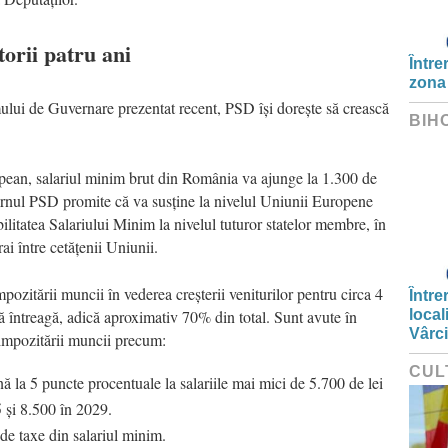
orii patru ani
Între
zona
ui de Guvernare prezentat recent, PSD își dorește să crească
BIH
pean, salariul minim brut din România va ajunge la 1.300 de
ernul PSD promite că va susține la nivelul Uniunii Europene
litatea Salariului Minim la nivelul tuturor statelor membre, în
ai între cetățenii Uniunii.
zitării muncii în vederea creșterii veniturilor pentru circa 4
Între
 întreagă, adică aproximativ 70% din total. Sunt avute în
local
Vârc
 impozitării muncii precum:
CUL
ă la 5 puncte procentuale la salariile mai mici de 5.700 de lei
5 și 8.500 în 2029.
de taxe din salariul minim.