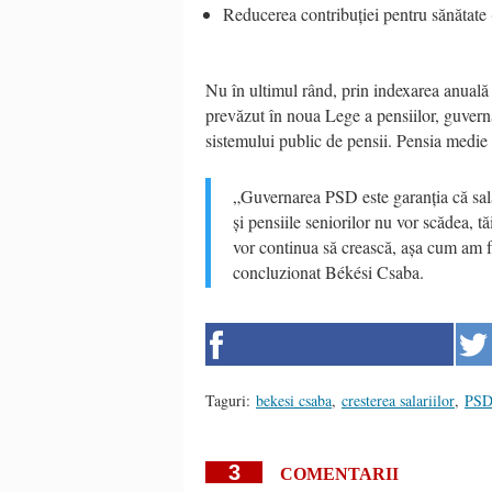
Reducerea contribuției pentru sănătate 
Nu în ultimul rând, prin indexarea anuală
prevăzut în noua Lege a pensiilor, guvern
sistemului public de pensii. Pensia medie
„Guvernarea PSD este garanția că salar
și pensiile seniorilor nu vor scădea, t
vor continua să crească, așa cum am 
concluzionat Békési Csaba.
Taguri:
bekesi csaba
,
cresterea salariilor
,
PS
3
COMENTARII