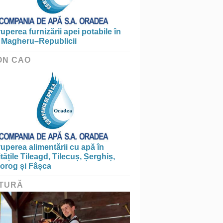
ruperea furnizării apei potabile în
 Magheru–Republicii
ON CAO
ruperea alimentării cu apă în
itățile Tileagd, Tilecuș, Șerghiș,
iorog și Fâșca
TURĂ