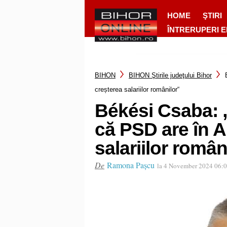
HOME
ŞTIRI
ÎNTRERUPERI 
BIHON
BIHON Ştirile judeţului Bihor
creșterea salariilor românilor“
Békési Csaba: 
că PSD are în A
salariilor român
De
Ramona Pașcu
la 4 November 2024 06: