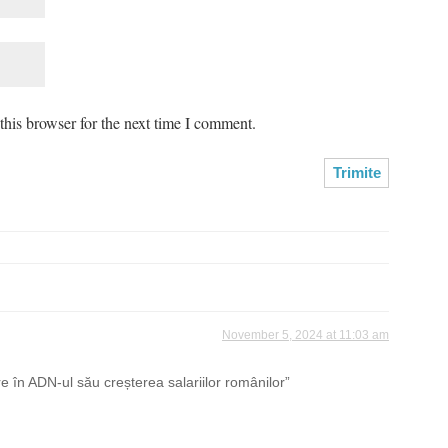
his browser for the next time I comment.
November 5, 2024 at 11:03 am
 în ADN-ul său creșterea salariilor românilor”