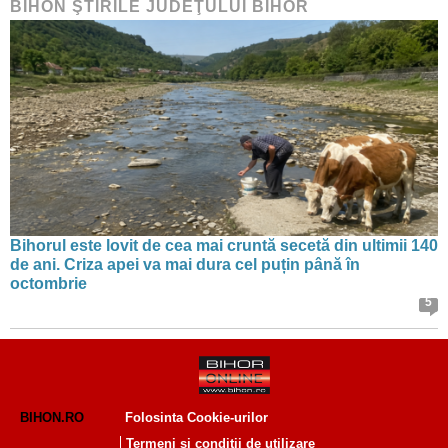
BIHON ŞTIRILE JUDEŢULUI BIHOR
Bihorul este lovit de cea mai cruntă secetă din ultimii 140
de ani. Criza apei va mai dura cel puțin până în
octombrie
5
BIHON.RO
Folosinta Cookie-urilor
Termeni si conditii de utilizare