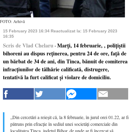
FOTO: Arhivă
15 February 2023 16:34
Reactualizat la:
15 February 2023
16:35
Scris de Vlad Chelaru
Marți, 14 februarie, , polițiștii
-
bihoreni au dispus reținerea, pentru 24 de ore, față de
un bărbat de 34 de ani, din Tinca, bănuit de comiterea
infracțiunilor de tâlhărie calificată, distrugere,
tentativă la furt calificat și violare de domiciliu.
„Din cercetări a reieșit că, la 8 februarie, în jurul orei 01.22, ar fi
pătruns prin efracție în sediul unei societăți comerciale din
localitatea Tinca, județul Bihor, de unde ar fi încercat să