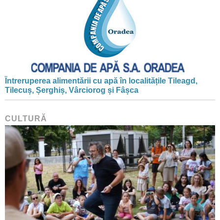
Întreruperea alimentării cu apă în localitățile Tileagd,
Tilecuș, Șerghiș, Vârciorog și Fâșca
CULTURĂ