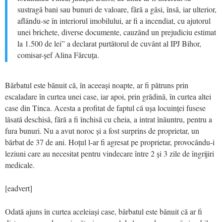
sustragă bani sau bunuri de valoare, fără a găsi, însă, iar ulterior,
aflându-se în interiorul imobilului, ar fi a incendiat, cu ajutorul
unei brichete, diverse documente, cauzând un prejudiciu estimat
la 1.500 de lei” a declarat purtătorul de cuvânt al IPJ Bihor,
comisar-șef Alina Fărcuța.
Bărbatul este bănuit că, în aceeași noapte, ar fi pătruns prin
escaladare în curtea unei case, iar apoi, prin grădină, în curtea altei
case din Tinca. Acesta a profitat de faptul că ușa locuinței fusese
lăsată deschisă, fără a fi închisă cu cheia, a intrat înăuntru, pentru a
fura bunuri. Nu a avut noroc și a fost surprins de proprietar, un
bărbat de 37 de ani. Hoțul l-ar fi agresat pe proprietar, provocându-i
leziuni care au necesitat pentru vindecare între 2 și 3 zile de îngrijiri
medicale.
[eadvert]
Odată ajuns în curtea aceleiași case, bărbatul este bănuit că ar fi