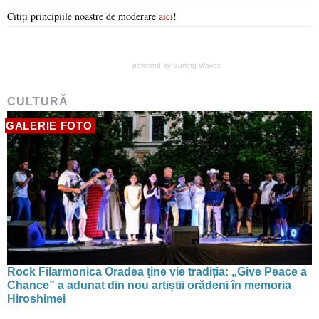
Citiți principiile noastre de moderare
aici
!
powered by
Surfing Waves
CULTURĂ
GALERIE FOTO
Rock Filarmonica Oradea ţine vie tradiția: „Give Peace a
Chance” a adunat din nou artiștii orădeni în memoria
Hiroshimei