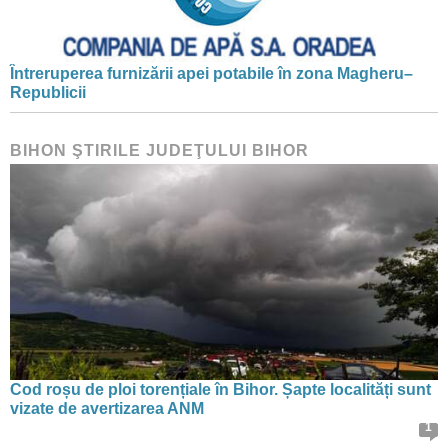
Întreruperea furnizării apei potabile în zona Magheru–
Republicii
BIHON ŞTIRILE JUDEŢULUI BIHOR
Cod roșu de ploi torențiale în Bihor. Șapte localități sunt
vizate de avertizarea ANM
1