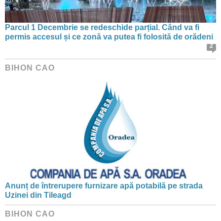
Parcul 1 Decembrie se redeschide parțial. Când va fi
permis accesul și ce zonă va putea fi folosită de orădeni
2
BIHON CAO
Anunț de întrerupere furnizare apă potabilă pe strada
Uzinei din Tileagd
BIHON CAO