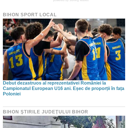
powered by
Surfing Waves
BIHON SPORT LOCAL
Debut dezastruos al reprezentativei României la
Campionatul European U16 ani. Eșec de proporții în fața
Poloniei
BIHON ŞTIRILE JUDEŢULUI BIHOR