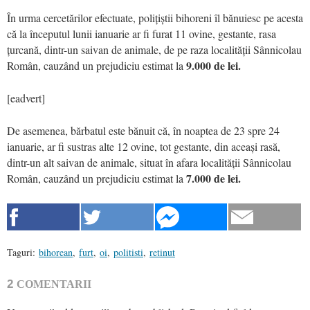
În urma cercetărilor efectuate, polițiștii bihoreni îl bănuiesc pe acesta
că la începutul lunii ianuarie ar fi furat 11 ovine, gestante, rasa
țurcană, dintr-un saivan de animale, de pe raza localității Sânnicolau
9.000 de lei.
Român, cauzând un prejudiciu estimat la
[eadvert]
De asemenea, bărbatul este bănuit că, în noaptea de 23 spre 24
ianuarie, ar fi sustras alte 12 ovine, tot gestante, din aceași rasă,
dintr-un alt saivan de animale, situat în afara localității Sânnicolau
7.000 de lei.
Român, cauzând un prejudiciu estimat la
Taguri:
bihorean
,
furt
,
oi
,
politisti
,
retinut
2
COMENTARII