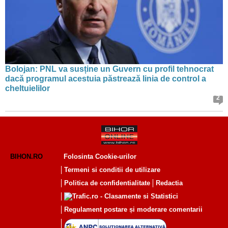
Bolojan: PNL va susține un Guvern cu profil tehnocrat
dacă programul acestuia păstrează linia de control a
cheltuielilor
2
BIHON.RO
Folosinta Cookie-urilor
Termeni si conditii de utilizare
Politica de confidentialitate
Redactia
Regulament postare și moderare comentarii