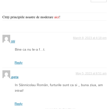
Citiți principiile noastre de moderare
aici
!
March 8, 2023 at 4:18 pm
lili
Bine ca nu le-a f…t.
Reply
May 5, 2023 at 8:51 am
geta
In Sânnicolau Român, furturile sunt ca si ,, buna ziua, am
intrat!
Reply