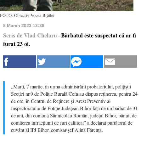
FOTO: Obiectiv Vocea Brăilei
8 March 2023 13:38
Scris de Vlad Chelaru
Bărbatul este suspectat că ar fi
-
furat 23 oi.
„Marți, 7 martie, în urma administrării probatoriului, polițiștii
Secției nr.9 de Poliție Rurală Cefa au dispus reținerea, pentru 24
de ore, în Centrul de Reținere și Arest Preventiv al
Inspectoratului de Poliție Județean Bihor față de un bărbat de 31
de ani, din comuna Sânnicolau Român, județul Bihor, bănuit de
comiterea infracțiunii de furt calificat” a declarat purtătorul de
cuvânt al IPJ Bihor, comisar-șef Alina Fărcuța.