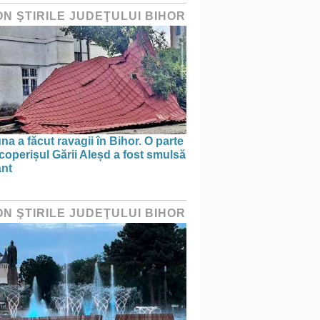
ON ŞTIRILE JUDEŢULUI BIHOR
na a făcut ravagii în Bihor. O parte
coperișul Gării Aleșd a fost smulsă
ânt
ON ŞTIRILE JUDEŢULUI BIHOR