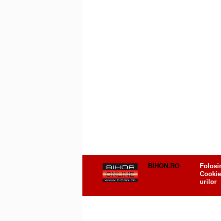
BIHON.RO
Folosi
Cookie
urilor