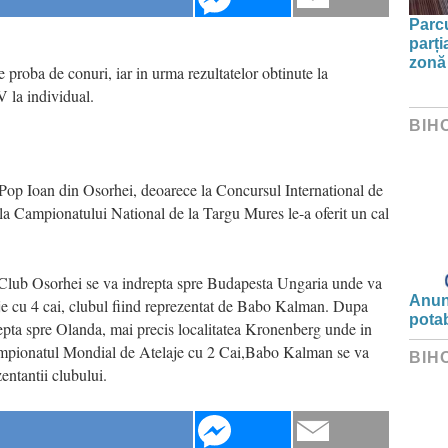
Parc
parți
zonă 
proba de conuri, iar in urma rezultatelor obtinute la
V la individual.
BIH
Pop Ioan din Osorhei, deoarece la Concursul International de
nala Campionatului National de la Targu Mures le-a oferit un cal
 Club Osorhei se va indrepta spre Budapesta Ungaria unde va
Anunț
e cu 4 cai, clubul fiind reprezentat de Babo Kalman. Dupa
potab
epta spre Olanda, mai precis localitatea Kronenberg unde in
ampionatul Mondial de Atelaje cu 2 Cai,Babo Kalman se va
BIH
entantii clubului.