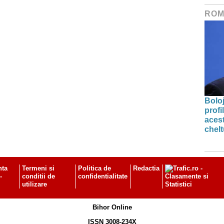
ROM
Bolo
profi
acest
chelt
nta
Termeni si
Politica de
Redactia
-
conditii de
confidentialitate
utilizare
Bihor Online
ISSN 3008-234X