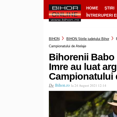
HOME
ŞTIRI
ÎNTRERUPERI 
BIHON
BIHON Ştirile judeţului Bihor
Campionatului de Atelaje
Bihorenii Babo
Imre au luat argi
Campionatului 
De
Bihon.ro
la 24 August 2021 12:14