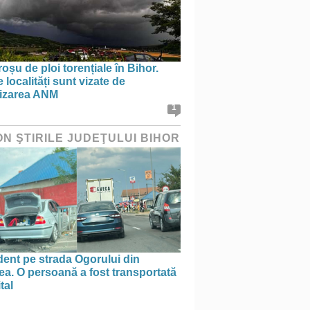
oșu de ploi torențiale în Bihor.
 localități sunt vizate de
tizarea ANM
1
ON ŞTIRILE JUDEŢULUI BIHOR
ent pe strada Ogorului din
a. O persoană a fost transportată
tal