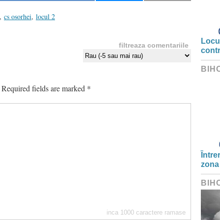
,
cs osorhei
,
locul 2
Locui
filtreaza comentariile
cont
BIH
Required fields are marked
*
Între
zona
BIH
inca
1000
caractere ramase