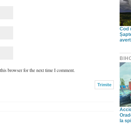
Cod r
Șapte
aver
BIH
his browser for the next time I comment.
Accid
Orade
la spi