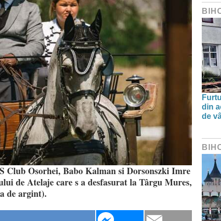
BIH
Furtu
din a
de v
BIH
C.S Club Osorhei, Babo Kalman si Dorsonszki Imre
ului de Atelaje care s a desfasurat la Târgu Mures,
a de argint).