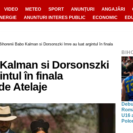
VIDEO
METEO
SPORT
ANUNȚURI
ANGAJĂRI
ENERGIE
ANUNTURI INTERES PUBLIC
ECONOMIC
ED
Bihorenii Babo Kalman si Dorsonszki Imre au luat argintul în finala
BIH
 Kalman si Dorsonszki
ntul în finala
de Atelaje
Debut
Româ
U16 a
Polon