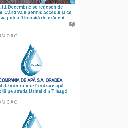
ul 1 Decembrie se redeschide
al. Când va fi permis accesul și ce
va putea fi folosită de orădeni
2
ON CAO
 de întrerupere furnizare apă
ilă pe strada Uzinei din Tileagd
ON CAO