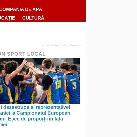
COMPANIA DE APĂ
UCAȚIE
CULTURĂ
powered by
Surfing Waves
ON SPORT LOCAL
 dezastruos al reprezentativei
niei la Campionatul European
ni. Eșec de proporții în fața
iei