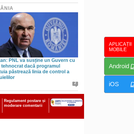
ÂNIA
APLICAȚII
MOBILE
jan: PNL va susține un Guvern cu
Android
D
l tehnocrat dacă programul
uia păstrează linia de control a
uielilor
iOS
D
2
Regulament postare și
moderare comentarii