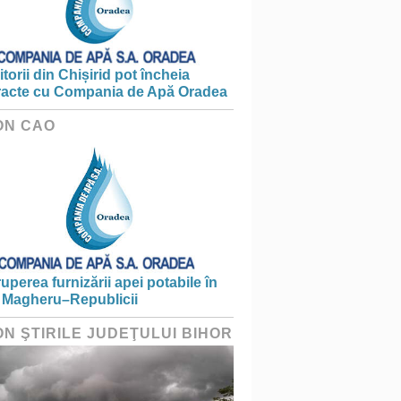
torii din Chișirid pot încheia
racte cu Compania de Apă Oradea
ON CAO
ruperea furnizării apei potabile în
 Magheru–Republicii
ON ŞTIRILE JUDEŢULUI BIHOR