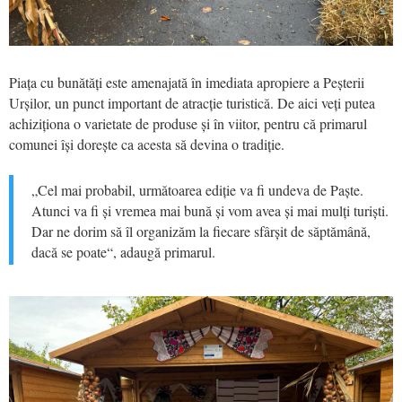
Piața cu bunătăți este amenajată în imediata apropiere a Peșterii
Urșilor, un punct important de atracție turistică. De aici veți putea
achiziționa o varietate de produse și în viitor, pentru că primarul
comunei își dorește ca acesta să devina o tradiție.
„Cel mai probabil, următoarea ediție va fi undeva de Paște.
Atunci va fi și vremea mai bună și vom avea și mai mulți turiști.
Dar ne dorim să îl organizăm la fiecare sfârșit de săptămână,
dacă se poate“, adaugă primarul.