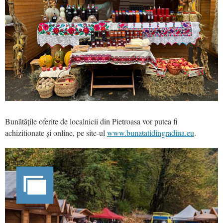
Bunătățile oferite de localnicii din Pietroasa vor putea fi
achizitionate și online, pe site-ul
www.bunatatidingradina.eu
.