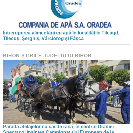
Întreruperea alimentării cu apă în localitățile Tileagd,
Tilecuș, Șerghiș, Vârciorog și Fâșca
BIHON ŞTIRILE JUDEŢULUI BIHOR
Parada atelajelor cu cai de rasă, în centrul Oradiei.
Spectacol înaintea Campionatului European de la