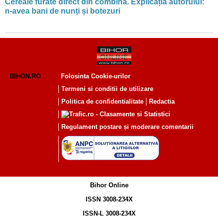
Cereale furate direct din combină. Explicația autorului:
n-avea bani de nunți și botezuri
BIHON.RO
Folosinta Cookie-urilor
Termeni si conditii de utilizare
Politica de confidentialitate
Redactia
Regulament postare și moderare comentarii
Bihor Online
ISSN 3008-234X
ISSN-L 3008-234X