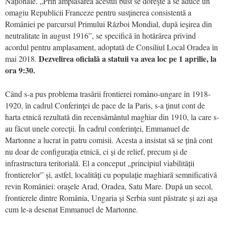
Naționale. „Prin amplasarea acestui bust se doreşte a se aduce un
omagiu Republicii Franceze pentru susţinerea consistentă a
României pe parcursul Primului Război Mondial, după ieşirea din
neutralitate în august 1916”, se specifică în hotărârea privind
acordul pentru amplasament, adoptată de Consiliul Local Oradea în
Dezvelirea oficială a statuii va avea loc pe 1 aprilie, la
mai 2018.
ora 9:30.
Când s-a pus problema trasării frontierei româno-ungare în 1918-
1920, în cadrul Conferinţei de pace de la Paris, s-a ţinut cont de
harta etnică rezultată din recensământul maghiar din 1910, la care s-
au făcut unele corecţii. În cadrul conferinţei, Emmanuel de
Martonne a lucrat în patru comisii. Acesta a insistat să se țină cont
nu doar de configurația etnică, ci și de relief, precum și de
infrastructura teritorială. El a conceput „principiul viabilității
frontierelor” și, astfel, localități cu populație maghiară semnificativă
revin României: oraşele Arad, Oradea, Satu Mare. După un secol,
frontierele dintre România, Ungaria și Serbia sunt păstrate și azi așa
cum le-a desenat Emmanuel de Martonne.