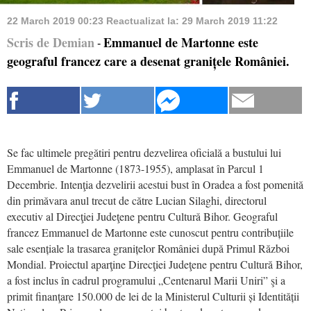
22 March 2019 00:23
Reactualizat la:
29 March 2019 11:22
Scris de Demian
Emmanuel de Martonne este
-
geograful francez care a desenat granițele României.
Se fac ultimele pregătiri pentru dezvelirea oficială a bustului lui
Emmanuel de Martonne (1873-1955), amplasat în Parcul 1
Decembrie. Intenţia dezvelirii acestui bust în Oradea a fost pomenită
din primăvara anul trecut de către Lucian Silaghi, directorul
executiv al Direcţiei Judeţene pentru Culturǎ Bihor. Geograful
francez Emmanuel de Martonne este cunoscut pentru contribuțiile
sale esențiale la trasarea granițelor României după Primul Război
Mondial. Proiectul aparţine Direcţiei Judeţene pentru Cultură Bihor,
a fost inclus în cadrul programului „Centenarul Marii Uniri” şi a
primit finanţare 150.000 de lei de la Ministerul Culturii și Identității