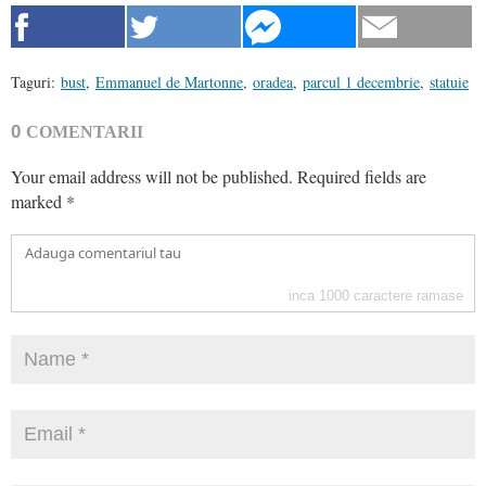
Taguri:
bust
,
Emmanuel de Martonne
,
oradea
,
parcul 1 decembrie
,
statuie
0
COMENTARII
Your email address will not be published.
Required fields are
marked
*
inca
1000
caractere ramase