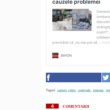
Taguri:
camere video
,
controale
,
gunoaie
,
or
4
COMENTARII