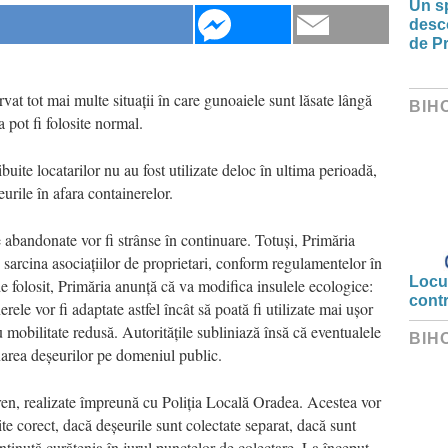
Un sp
desco
de Pr
rvat tot mai multe situații în care gunoaiele sunt lăsate lângă
BIH
a pot fi folosite normal.
ibuite locatarilor nu au fost utilizate deloc în ultima perioadă,
eurile în afara containerelor.
 abandonate vor fi strânse în continuare. Totuși, Primăria
n sarcina asociațiilor de proprietari, conform regulamentelor în
Locui
e folosit, Primăria anunță că va modifica insulele ecologice:
cont
erele vor fi adaptate astfel încât să poată fi utilizate mai ușor
 mobilitate redusă. Autoritățile subliniază însă că eventualele
BIH
narea deșeurilor pe domeniul public.
eren, realizate împreună cu Poliția Locală Oradea. Acestea vor
ite corect, dacă deșeurile sunt colectate separat, dacă sunt
enținută curățenia în jurul punctelor de colectare. La început,