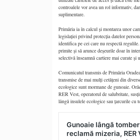
controalele vor avea un rol informativ, dar
suplimentare.
Primăria ia în calcul și montarea unor ca
legislației privind protecția datelor perso
identifica pe cei care nu respectă regulile.
primite și să arunce deșeurile doar în inte
selectivă înseamnă cartiere mai curate și 
Comunicatul transmis de Primăria Oradea c
transmise de mai mulți cetățeni din divers
ecologice sunt mormane de gunoaie. Orăden
RER Vest, operatorul de salubritate, susț
lângă insulele ecologice sau țarcurile cu