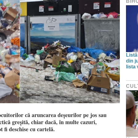
BIH
Listă
din j
lista
CUL
cuitorilor că aruncarea deșeurilor pe jos sau
ctică greșită, chiar dacă, în multe cazuri,
t fi deschise cu cartelă.