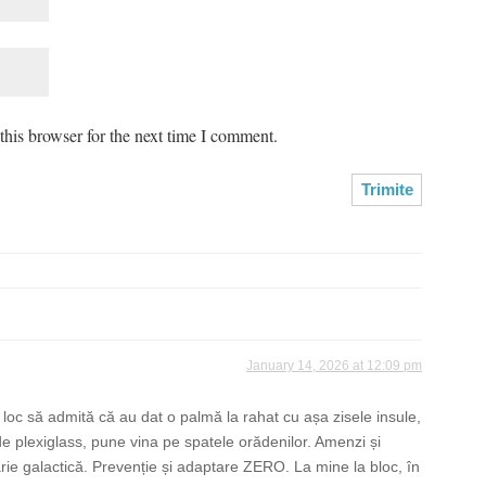
his browser for the next time I comment.
January 14, 2026 at 12:09 pm
loc să admită că au dat o palmă la rahat cu așa zisele insule,
de plexiglass, pune vina pe spatele orădenilor. Amenzi și
ărie galactică. Prevenție și adaptare ZERO. La mine la bloc, în