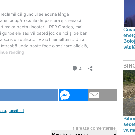
Guver
energ
Boloj
săpt
BIH
adea
,
sanctiuni
Bihor
secet
filtreaza comentariile
va ma