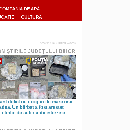
COMPANIA DE APĂ
UCAȚIE
CULTURĂ
powered by
Surfing Waves
ON ŞTIRILE JUDEŢULUI BIHOR
O
ant delict cu droguri de mare risc,
adea. Un bărbat a fost arestat
u trafic de substanțe interzise