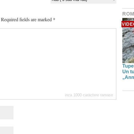
ROM
Required fields are marked
*
VIDE
Tupe
Un tu
„Anna
inca
1000
caractere ramase