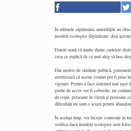
În ultimele săptămâni, autoritățile au obse
insulele ecologice digitalizate, deși aceste
Datele arată că multe dintre cartelele distr
ceea ce explică de ce unii aleg să lase deș
Din motive de sănătate publică, gunoaiele
avertizează că aceste costuri pot fi puse î
vigoare. Pentru a face sistemul mai ușor d
gurile de acces vor fi coborâte, iar contain
de copii, persoane în vârstă și persoane cu
dificultăți nu sunt o scuză pentru abando
În același timp, vor începe controale în t
verifica dacă insulele ecologice sunt folos
utilizate cartelele de acces și dacă este m