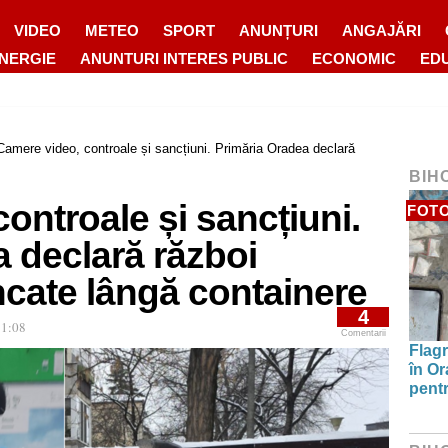
VIDEO
METEO
SPORT
ANUNȚURI
ANGAJĂRI
ENERGIE
ANUNTURI INTERES PUBLIC
ECONOMIC
ED
Camere video, controale și sancțiuni. Primăria Oradea declară
BIH
ontroale și sancțiuni.
FOT
 declară război
ncate lângă containere
4
11:08
Comentarii
Flagr
în Or
pentr