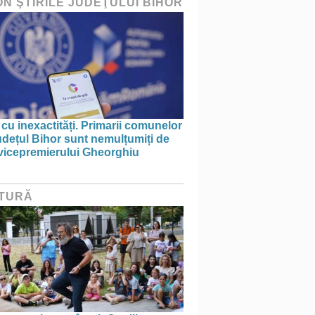
ON ŞTIRILE JUDEŢULUI BIHOR
 cu inexactități. Primarii comunelor
udețul Bihor sunt nemulțumiți de
 vicepremierului Gheorghiu
TURĂ