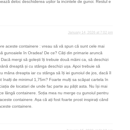
nează deloc deschiderea ușilor la incintele de gunoi. Restul e
January 14, 2026 at 7:02 pm
re aceste containere : vreau să vă spun că sunt cele mai
ă gunoaiele în Oradea! De ce? Câți din primarie aruncă
Dacă mergi să golești îți trebuie două mâini ca, să deschizi
 mână dreaptă și cu stânga deschizi ușa. Apoi trebuie să
u mâna dreapta iar cu stânga să îți iei gunoiul de jos, dacă îl
nt înalți de minimul 1,75m? Foarte mulți sa scăpat cartela în
iația de locatari de unde fac parte au pățit asta. Nu își mai
ce lângă containere. Soția mea nu merge cu gunoiul pentru
ceste containere. Așa că ați fost foarte prost inspirați când
 aceste containere.