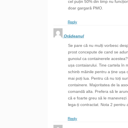
cel puțin 50% din timp nu funcțio
doar gargară PMO.
Reply
Orădeanul
Se pare că nu mulți vorbesc desp
prost concepute de cand se adun
gunoiul ca containerele acestea? 
ușa contaiarului. Tine cartela în
schinb mâinile pentru a ține ușa c
mai poți lua. Pentru că nu toți su
containere. Majoritatea de la asoc
comandă alta. Prefera să le arun
că e foarte greu să le manevrezi a
lega-ți contractat. Nota 2 pentru
Reply