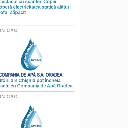
ectacol cu scântei: Copiii
peră electricitatea statică alături
ofu' Zăpăcit
ON CAO
torii din Chișirid pot încheia
racte cu Compania de Apă Oradea
ON CAO