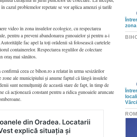
 în cazul problemelor repetate se vor aplica amenzi și tarife
Între
zona
mere video în zona insulelor ecologice, cu respectarea
nale, pentru a preveni abandonarea gunoaielor și pentru a-i
BIH
 Autoritățile fac apel la toți orădenii să folosească cartelele
riorul containerelor. Respectarea regulilor de colectare
un oraș mai sănătos.
onfirmă ceea ce bihon.ro a relatat în urma sesizărilor
e zone ale municipiului și anume faptul că lângă insulele
ii sunt nemulțumiți de această stare de fapt, în timp de
Între
ine că acționează constant pentru a ridica gunoaiele aruncate
local
 tomberoane.
Vârc
ROM