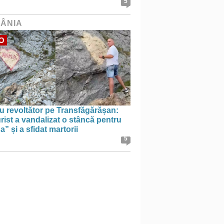
5
ÂNIA
O
u revoltător pe Transfăgărășan:
rist a vandalizat o stâncă pentru
” și a sfidat martorii
5