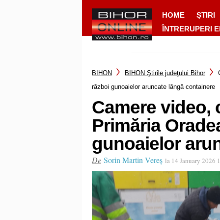
HOME
ŞTIRI
ÎNTRERUPERI 
BIHON
BIHON Ştirile judeţului Bihor
război gunoaielor aruncate lângă containere
Camere video, c
Primăria Oradea
gunoaielor aru
De
Sorin Martin Vereș
la 14 January 2026 