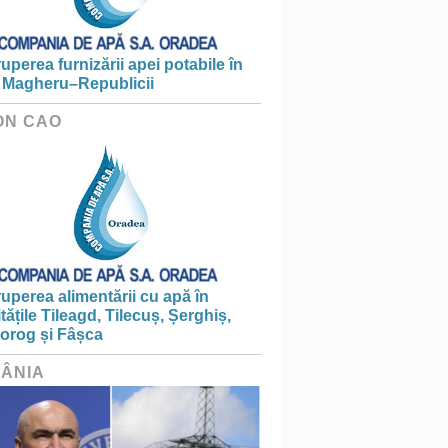
ruperea furnizării apei potabile în
 Magheru–Republicii
ON CAO
ruperea alimentării cu apă în
itățile Tileagd, Tilecuș, Șerghiș,
iorog și Fâșca
ÂNIA