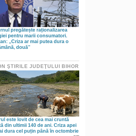
nul pregătește raționalizarea
iei pentru marii consumatori.
an: „Criza ar mai putea dura o
ămână, două”
ON ŞTIRILE JUDEŢULUI BIHOR
ul este lovit de cea mai cruntă
ă din ultimii 140 de ani. Criza apei
i dura cel puțin până în octombrie