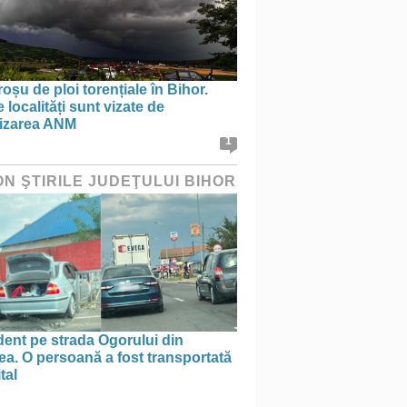
oșu de ploi torențiale în Bihor.
 localități sunt vizate de
tizarea ANM
1
ON ŞTIRILE JUDEŢULUI BIHOR
ent pe strada Ogorului din
a. O persoană a fost transportată
tal