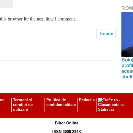
ROM
his browser for the next time I comment.
Bolo
profi
acest
chelt
nta
Termeni si
Politica de
Redactia
-
conditii de
confidentialitate
utilizare
Bihor Online
ISSN 3008-234X