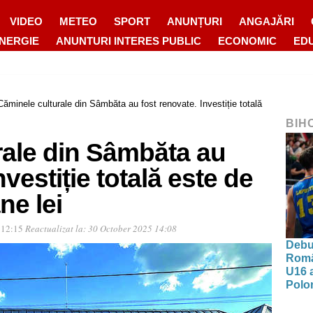
VIDEO
METEO
SPORT
ANUNȚURI
ANGAJĂRI
ENERGIE
ANUNTURI INTERES PUBLIC
ECONOMIC
ED
Căminele culturale din Sâmbăta au fost renovate. Investiție totală
BIH
rale din Sâmbăta au
nvestiție totală este de
ne lei
 12:15
Reactualizat la:
30 October 2025 14:08
Debut
Româ
U16 a
Polon