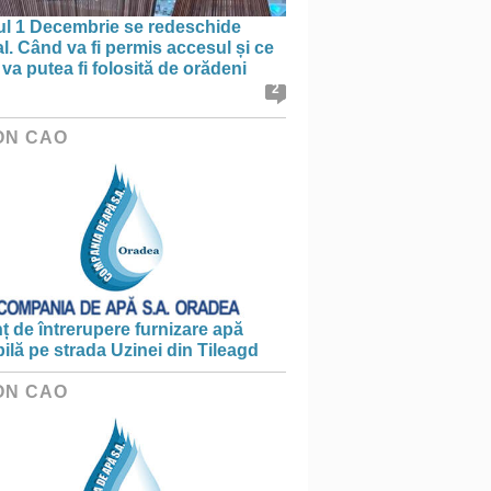
ul 1 Decembrie se redeschide
al. Când va fi permis accesul și ce
va putea fi folosită de orădeni
2
ON CAO
 de întrerupere furnizare apă
ilă pe strada Uzinei din Tileagd
ON CAO