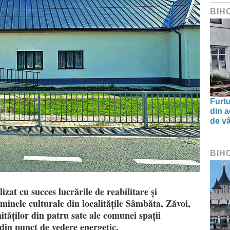
BIH
Furtu
din a
de v
BIH
at cu succes lucrările de reabilitare și
ăminele culturale din localitățile Sâmbăta, Zăvoi,
tăților din patru sate ale comunei spații
 din punct de vedere energetic.