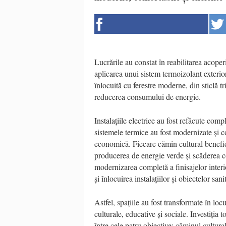
Lucrările au constat în reabilitarea acoper
aplicarea unui sistem termoizolant exterio
înlocuită cu ferestre moderne, din sticlă tr
reducerea consumului de energie.
Instalațiile electrice au fost refăcute com
sistemele termice au fost modernizate și c
economică. Fiecare cămin cultural benefic
producerea de energie verde și scăderea cos
modernizarea completă a finisajelor interi
și înlocuirea instalațiilor și obiectelor sani
Astfel, spațiile au fost transformate în loc
culturale, educative și sociale. Investiția to
între cele patru obiective: căminul cultur