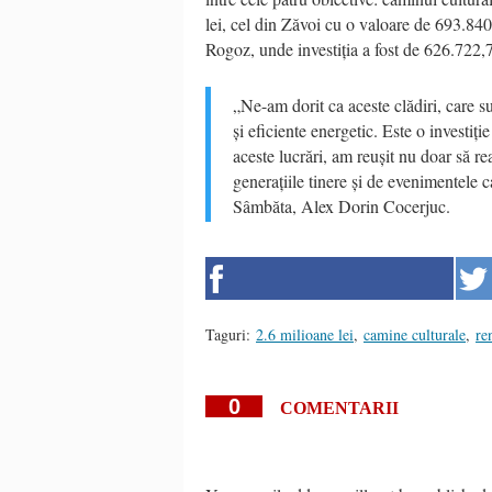
lei, cel din Zăvoi cu o valoare de 693.840
Rogoz, unde investiția a fost de 626.722,7
„Ne-am dorit ca aceste clădiri, care s
și eficiente energetic. Este o investiți
aceste lucrări, am reușit nu doar să re
generațiile tinere și de evenimentele 
Sâmbăta, Alex Dorin Cocerjuc.
Taguri:
2.6 milioane lei
,
camine culturale
,
re
0
COMENTARII