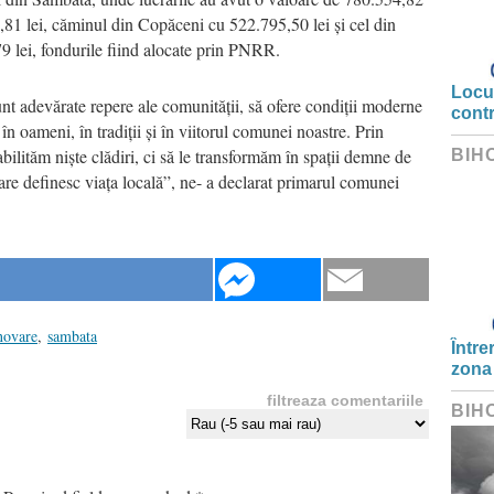
,81 lei, căminul din Copăceni cu 522.795,50 lei și cel din
9 lei, fondurile fiind alocate prin PNRR.
Locui
unt adevărate repere ale comunității, să ofere condiții moderne
cont
e în oameni, în tradiții și în viitorul comunei noastre. Prin
abilităm niște clădiri, ci să le transformăm în spații demne de
BIH
care definesc viața locală”, ne- a declarat primarul comunei
novare
,
sambata
Între
zona
filtreaza comentariile
BIH