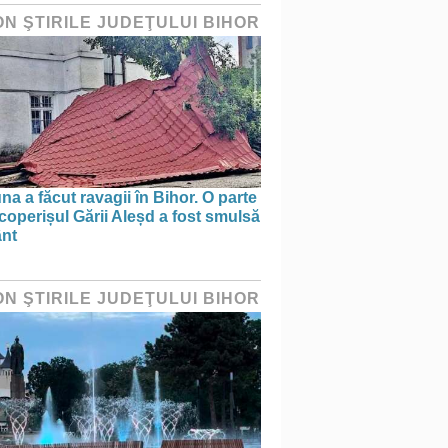
ON ŞTIRILE JUDEŢULUI BIHOR
na a făcut ravagii în Bihor. O parte
coperișul Gării Aleșd a fost smulsă
ânt
ON ŞTIRILE JUDEŢULUI BIHOR