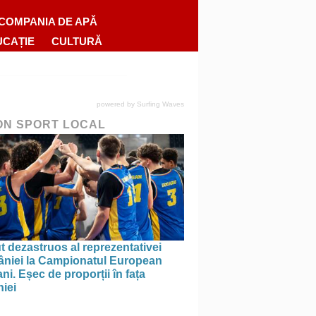
COMPANIA DE APĂ
UCAȚIE
CULTURĂ
powered by
Surfing Waves
ON SPORT LOCAL
 dezastruos al reprezentativei
niei la Campionatul European
ni. Eșec de proporții în fața
iei