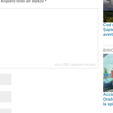
Required fields are marked
*
Cod r
Șapte
aver
BIH
inca
1000
caractere ramase
Accid
Orade
la spi