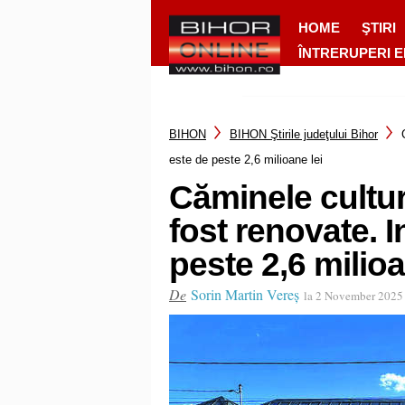
HOME
ŞTIRI
ÎNTRERUPERI 
BIHON
BIHON Ştirile judeţului Bihor
este de peste 2,6 milioane lei
Căminele cultu
fost renovate. I
peste 2,6 milioa
De
Sorin Martin Vereș
la 2 November 2025