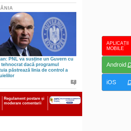
ÂNIA
APLICAȚII
MOBILE
jan: PNL va susține un Guvern cu
Android
D
l tehnocrat dacă programul
uia păstrează linia de control a
uielilor
iOS
D
2
Regulament postare și
moderare comentarii