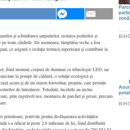
Parc
parți
zonă 
ișurilor și schimbarea șarpantelor, izolarea podurilor și
BIH
r pe toate clădirile. De asemenea, tâmplăria veche a fost
ipan, ce asigură o izolație termică superioară și contribuie la
plet, fiind montate corpuri de iluminat cu tehnologie LED, iar
onectate la pompe de căldură, o soluție ecologică și
iază acum și de un sistem fotovoltaic propriu, care permite
Anunț
turilor de întreținere. Totodată, lucrările au inclus
potab
oare, prin zugrăveli noi, montarea de parchet și gresie, precum
tare.
BIH
uri primitoare, potrivite pentru desfășurarea activităților
tală s-a ridicat la peste 2,6 milioane de lei, fiind distribuită
al din Sâmbăta, unde lucrările au avut o valoare de 780.554,82