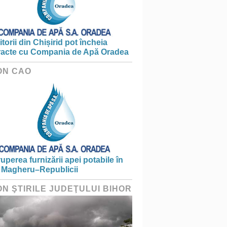
torii din Chișirid pot încheia
racte cu Compania de Apă Oradea
ON CAO
ruperea furnizării apei potabile în
 Magheru–Republicii
ON ŞTIRILE JUDEŢULUI BIHOR