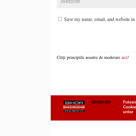
Save my name, email, and website in t
Citiți principiile noastre de moderare
aici
!
BIHON.RO
Folosi
Cookie
urilor