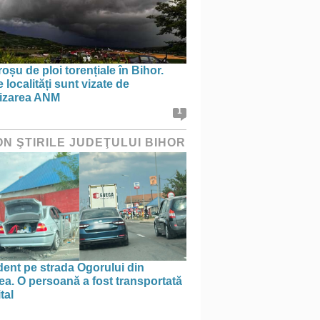
oșu de ploi torențiale în Bihor.
 localități sunt vizate de
tizarea ANM
1
ON ŞTIRILE JUDEŢULUI BIHOR
ent pe strada Ogorului din
a. O persoană a fost transportată
tal