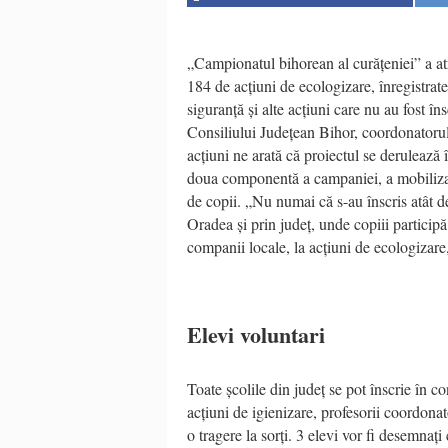
„Campionatul bihorean al curățeniei” a atr
184 de acțiuni de ecologizare, înregistrate
siguranță și alte acțiuni care nu au fost î
Consiliului Județean Bihor, coordonator
acțiuni ne arată că proiectul se derulează 
doua componentă a campaniei, a mobilizat
de copii. „Nu numai că s-au înscris atât de
Oradea și prin județ, unde copiii participă
companii locale, la acțiuni de ecologizare
Elevi voluntari
Toate școlile din județ se pot înscrie în 
acțiuni de igienizare, profesorii coordona
o tragere la sorți. 3 elevi vor fi desemnați