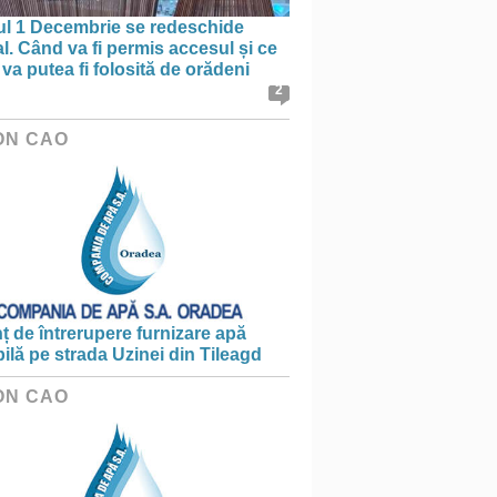
ul 1 Decembrie se redeschide
al. Când va fi permis accesul și ce
va putea fi folosită de orădeni
2
ON CAO
 de întrerupere furnizare apă
ilă pe strada Uzinei din Tileagd
ON CAO