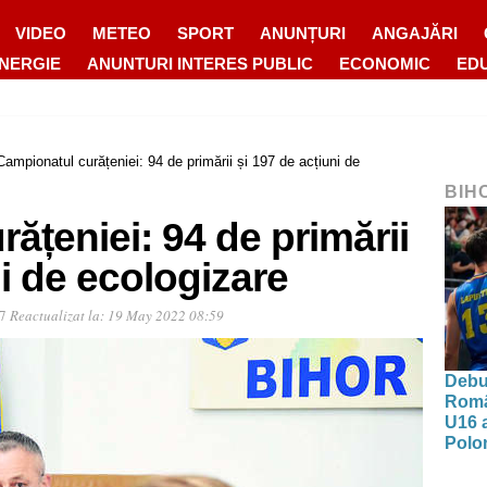
VIDEO
METEO
SPORT
ANUNȚURI
ANGAJĂRI
ENERGIE
ANUNTURI INTERES PUBLIC
ECONOMIC
ED
Campionatul curățeniei: 94 de primării și 197 de acțiuni de
BIH
ățeniei: 94 de primării
ni de ecologizare
57
Reactualizat la:
19 May 2022 08:59
Debut
Româ
U16 a
Polon