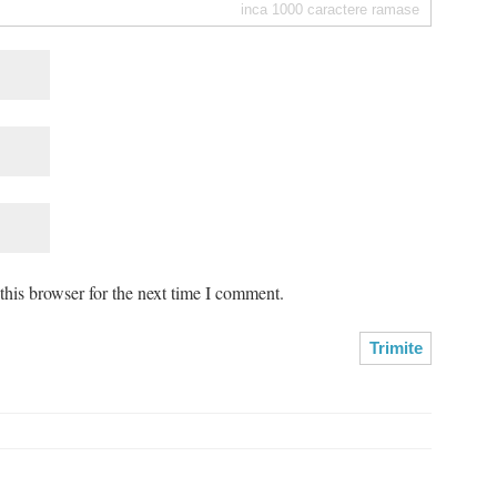
inca
1000
caractere ramase
his browser for the next time I comment.