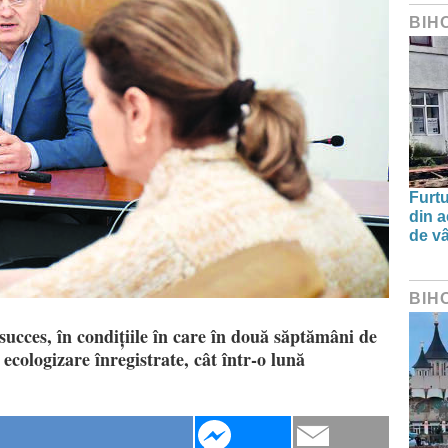
BIH
Furtu
din a
de v
BIH
ucces, în condițiile în care în două săptămâni de
 ecologizare înregistrate, cât într-o lună