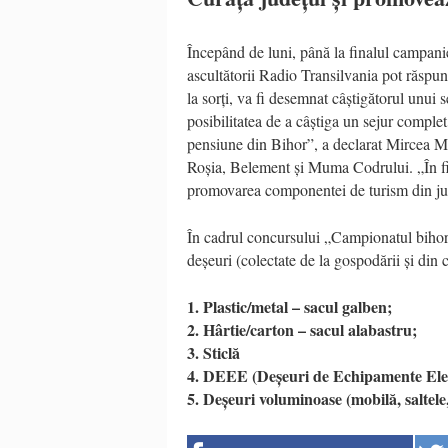
Începând de luni, până la finalul campanie
ascultătorii Radio Transilvania pot răspun
la sorți, va fi desemnat câștigătorul unui
posibilitatea de a câștiga un sejur comple
pensiune din Bihor”, a declarat Mircea Mă
Roșia, Belement și Muma Codrului. „În fie
promovarea componentei de turism din jud
În cadrul concursului „Campionatul bihorea
deșeuri (colectate de la gospodării și din 
1. Plastic/metal – sacul galben;
2. Hârtie/carton – sacul alabastru;
3. Sticlă
4. DEEE (Deșeuri de Echipamente Elect
5. Deșeuri voluminoase (mobilă, saltele, 