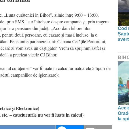
i „Luna curățeniei în Bihor”, zilnic între 9:00 – 13:00,
de, prin SMS, la o întrebare despre campanie și, prin tragere
 sejur la o pensiune din județ. „Acordăm bihorenilor
Cod r
Șapte
t, pentru două persoane, cu cazare și masă incluse, la o
aver
lan. Pensiunile partenere sunt: Cabana Cetățile Ponorului,
care zi vom avea un câștigător. Vrem să sprijinim astfel și
eț”, a precizat vicele CJ Bihor.
BIH
n al curățeniei” vor fi luate în calcul următoarele 5 tipuri de
cadrul campaniilor de igienizare):
rice și Electronice)
Accid
Orade
etc. – cauciucurile nu vor fi luate în calcul).
la spi