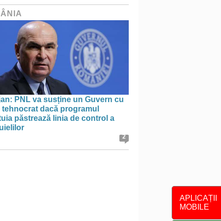
ÂNIA
jan: PNL va susține un Guvern cu
l tehnocrat dacă programul
uia păstrează linia de control a
uielilor
2
APLICAȚII
MOBILE