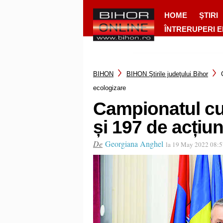
HOME
ŞTIRI
ÎNTRERUPERI 
BIHON
BIHON Ştirile judeţului Bihor
ecologizare
Campionatul cur
și 197 de acțiu
De
Georgiana Anghel
la 19 May 2022 08: