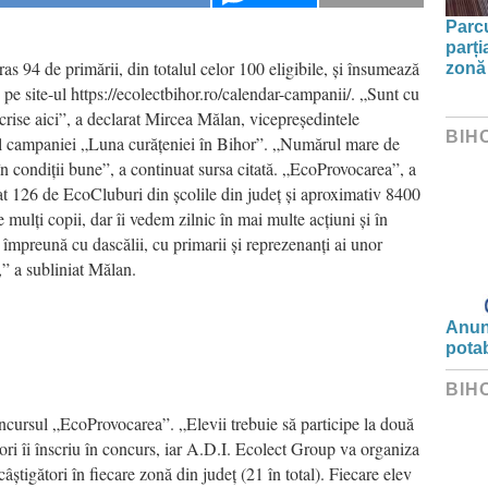
Parc
parți
as 94 de primării, din totalul celor 100 eligibile, și însumează
zonă 
 pe site-ul https://ecolectbihor.ro/calendar-campanii/. „Sunt cu
nscrise aici”, a declarat Mircea Mălan, vicepreședintele
BIH
ul campaniei „Luna curățeniei în Bihor”. „Numărul mare de
în condiții bune”, a continuat sursa citată. „EcoProvocarea”, a
 126 de EcoCluburi din școlile din județ și aproximativ 8400
 mulți copii, dar îi vedem zilnic în mai multe acțiuni și în
 împreună cu dascălii, cu primarii și reprezenanți ai unor
,” a subliniat Mălan.
Anunț
potab
BIH
concursul „EcoProvocarea”. „Elevii trebuie să participe la două
tori îi înscriu în concurs, iar A.D.I. Ecolect Group va organiza
 câștigători în fiecare zonă din județ (21 în total). Fiecare elev