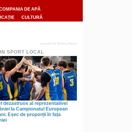
COMPANIA DE APĂ
UCAȚIE
CULTURĂ
powered by
Surfing Waves
ON SPORT LOCAL
 dezastruos al reprezentativei
niei la Campionatul European
ni. Eșec de proporții în fața
iei