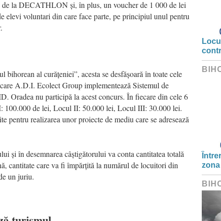
ei de la DECATHLON și, în plus, un voucher de 1 000 de lei
vi voluntari din care face parte, pe principiul unul pentru
.
Locui
cont
BIH
 bihorean al curățeniei”, acesta se desfășoară în toate cele
n care A.D.I. Ecolect Group implementează Sistemul de
 Oradea nu participă la acest concurs. În fiecare din cele 6
: 100.000 de lei, Locul II: 50.000 lei, Locul III: 30.000 lei.
site pentru realizarea unor proiecte de mediu care se adresează
lui și în desemnarea câștigătorului va conta cantitatea totală
Între
, cantitate care va fi împărțită la numărul de locuitori din
zona
de un juriu.
BIH
ză turismul