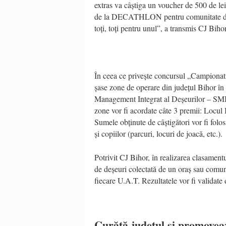
extras va câștiga un voucher de 500 de l
de la DECATHLON pentru comunitate de ele
toți, toți pentru unul”, a transmis CJ Bihor
În ceea ce privește concursul „Campionatul
șase zone de operare din județul Bihor î
Management Integrat al Deșeurilor – SMID.
zone vor fi acordate câte 3 premii: Locul I
Sumele obținute de câștigători vor fi folo
și copiilor (parcuri, locuri de joacă, etc.).
Potrivit CJ Bihor, în realizarea clasamentu
de deșeuri colectată de un oraș sau comună
fiecare U.A.T. Rezultatele vor fi validate 
Curăță județul și promovea