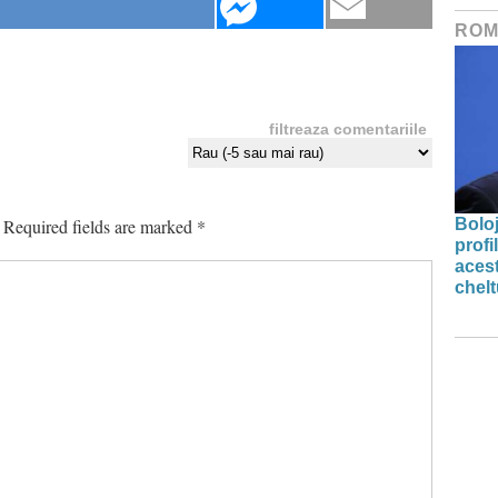
ROM
filtreaza comentariile
Required fields are marked
*
Bolo
profi
acest
chelt