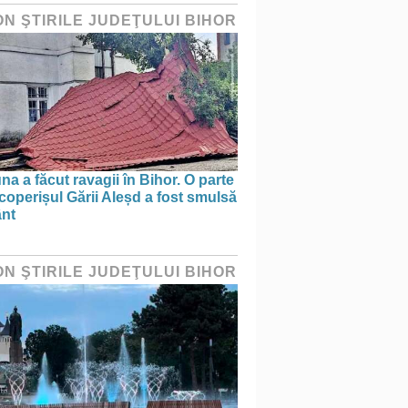
ON ŞTIRILE JUDEŢULUI BIHOR
na a făcut ravagii în Bihor. O parte
coperișul Gării Aleșd a fost smulsă
ânt
ON ŞTIRILE JUDEŢULUI BIHOR