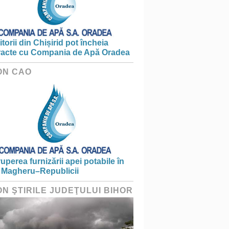
torii din Chișirid pot încheia
racte cu Compania de Apă Oradea
ON CAO
ruperea furnizării apei potabile în
 Magheru–Republicii
ON ŞTIRILE JUDEŢULUI BIHOR