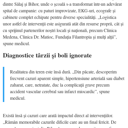
dintre Sălaj și Bihor, unde o școală s-a transformat într-un adevărat
spital de campanie: cu paturi improvizate, EKG-uri, ecografe și
cabinete complet echipate pentru diverse specialități. „Logistica
unor astfel de intervenții este asigurată atât din resurse proprii, cât și
cu sprijinul partenerilor noștri locali și naționali, precum Clinica
Medena, Clinica Dr. Matioc, Fundația Filantropia și mulți alții”,
spune medicul.
Diagnostice târzii și boli ignorate
Realitatea din teren este însă dură. „Din păcate, descoperim
frecvent cazuri aparent simple, hipertensiune arterială sau diabet
zaharat, care, netratate, duc la complicații grave precum
accident vascular cerebral sau infarct miocardic”, spune
medicul.
Există însă și cazuri care arată impactul direct al intervențiilor.
„Rămân memorabile cazurile dificile care au un final fericit. De