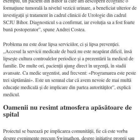
exemplu, un pacient din Bihor la care am descoperit ecografic o
formațiune tumorală la nivelul vezicii urinare, a beneficiat ulterior de
investigații și tratament în cadrul clinicii de Urologie din cadrul
SCJU Bihor. Diagnosticul s-a confirmat, iar evoluția sa a fost foarte
bună postoperator”, spune Andrei Costea.
Problema nu este doar lipsa serviciilor, ci și lipsa prevenției.
„Accesul la servicii medicale de bază nu este neapărat dificil, însă
lipsește cultura controalelor periodice și a prezentării la medicul de
familie. De multe ori, pacienții ajung direct în urgență, în stadii
avansate. Ca medic urgentist, aud frecvent: «Programarea este peste
trei săptămâni». Este un semnal clar că avem nevoie de mai multă
educație medicală și de implicare din partea autorităților”, explică
medicul.
Oamenii nu resimt atmosfera apăsătoare de
spital
Proiectul se bazează pe implicarea comunității, fie că este vorba
despre evenimente precum Swimathon, despre inițiative proprii sau