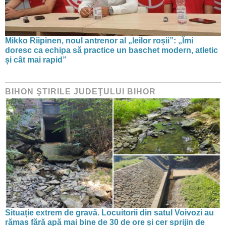
Mikko Riipinen, noul antrenor al „leilor roșii”: „Îmi
doresc ca echipa să practice un baschet modern, atletic
și cât mai rapid”
BIHON ŞTIRILE JUDEŢULUI BIHOR
Situație extrem de gravă. Locuitorii din satul Voivozi au
rămas fără apă mai bine de 30 de ore și cer sprijin de