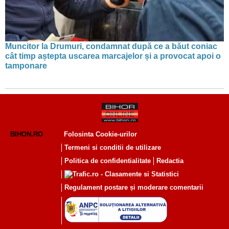
Muncitor la Drumuri, condamnat după ce a băut coniac
cât timp aștepta uscarea marcajelor și a provocat apoi o
tamponare
BIHON.RO
Folosinta Cookie-urilor
Termeni si conditii de utilizare
Politica de confidentialitate
Redactia
Regulament postare și moderare comentarii