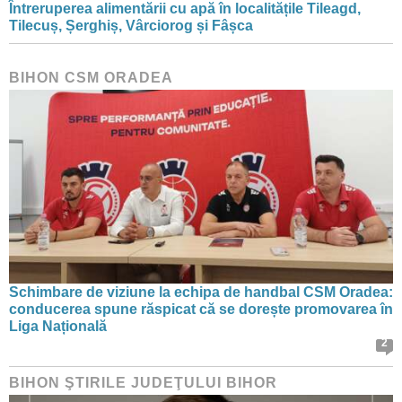
Întreruperea alimentării cu apă în localitățile Tileagd,
Tilecuș, Șerghiș, Vârciorog și Fâșca
BIHON CSM ORADEA
Schimbare de viziune la echipa de handbal CSM Oradea:
conducerea spune răspicat că se dorește promovarea în
Liga Națională
2
BIHON ŞTIRILE JUDEŢULUI BIHOR