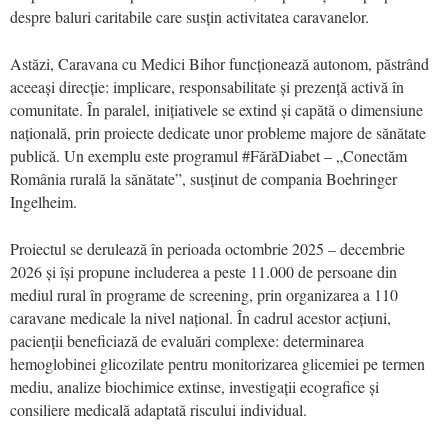
despre baluri caritabile care susțin activitatea caravanelor.
Astăzi, Caravana cu Medici Bihor funcționează autonom, păstrând
aceeași direcție: implicare, responsabilitate și prezență activă în
comunitate. În paralel, inițiativele se extind și capătă o dimensiune
națională, prin proiecte dedicate unor probleme majore de sănătate
publică. Un exemplu este programul #FărăDiabet – „Conectăm
România rurală la sănătate”, susținut de compania Boehringer
Ingelheim.
Proiectul se derulează în perioada octombrie 2025 – decembrie
2026 și își propune includerea a peste 11.000 de persoane din
mediul rural în programe de screening, prin organizarea a 110
caravane medicale la nivel național. În cadrul acestor acțiuni,
pacienții beneficiază de evaluări complexe: determinarea
hemoglobinei glicozilate pentru monitorizarea glicemiei pe termen
mediu, analize biochimice extinse, investigații ecografice și
consiliere medicală adaptată riscului individual.