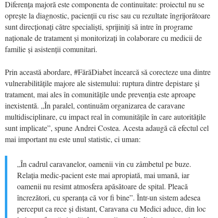
Diferența majoră este componenta de continuitate: proiectul nu se
oprește la diagnostic, pacienții cu risc sau cu rezultate îngrijorătoare
sunt direcționați către specialiști, sprijiniți să intre în programe
naționale de tratament și monitorizați în colaborare cu medicii de
familie și asistenții comunitari.
Prin această abordare, #FărăDiabet încearcă să corecteze una dintre
vulnerabilitățile majore ale sistemului: ruptura dintre depistare și
tratament, mai ales în comunitățile unde prevenția este aproape
inexistentă. „În paralel, continuăm organizarea de caravane
multidisciplinare, cu impact real în comunitățile în care autoritățile
sunt implicate”, spune Andrei Costea. Acesta adaugă că efectul cel
mai important nu este unul statistic, ci uman:
„În cadrul caravanelor, oamenii vin cu zâmbetul pe buze.
Relația medic-pacient este mai apropiată, mai umană, iar
oamenii nu resimt atmosfera apăsătoare de spital. Pleacă
încrezători, cu speranța că vor fi bine”. Într-un sistem adesea
perceput ca rece și distant, Caravana cu Medici aduce, din loc