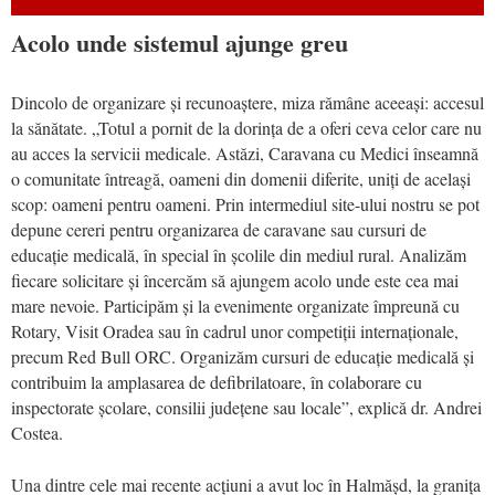
Acolo unde sistemul ajunge greu
Dincolo de organizare și recunoaștere, miza rămâne aceeași: accesul
la sănătate. „Totul a pornit de la dorința de a oferi ceva celor care nu
au acces la servicii medicale. Astăzi, Caravana cu Medici înseamnă
o comunitate întreagă, oameni din domenii diferite, uniți de același
scop: oameni pentru oameni. Prin intermediul site-ului nostru se pot
depune cereri pentru organizarea de caravane sau cursuri de
educație medicală, în special în școlile din mediul rural. Analizăm
fiecare solicitare și încercăm să ajungem acolo unde este cea mai
mare nevoie. Participăm și la evenimente organizate împreună cu
Rotary, Visit Oradea sau în cadrul unor competiții internaționale,
precum Red Bull ORC. Organizăm cursuri de educație medicală și
contribuim la amplasarea de defibrilatoare, în colaborare cu
inspectorate școlare, consilii județene sau locale”, explică dr. Andrei
Costea.
Una dintre cele mai recente acțiuni a avut loc în Halmășd, la granița