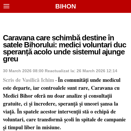
BIHON
Caravana care schimbă destine în
satele Bihorului: medici voluntari duc
speranță acolo unde sistemul ajunge
greu
30 March 2026 08:00
Reactualizat la:
26 March 2026 12:14
Scris de Vasilică Ichim
În comunități unde medicul
-
este departe, iar controalele sunt rare, Caravana cu
Medici Bihor oferă nu doar analize și consultații
gratuite, ci și încredere, speranță și uneori șansa la
viață. În spatele acestor intervenții stă o echipă de
voluntari, care transformă școli în spitale de campanie
și timpul liber în misiune.