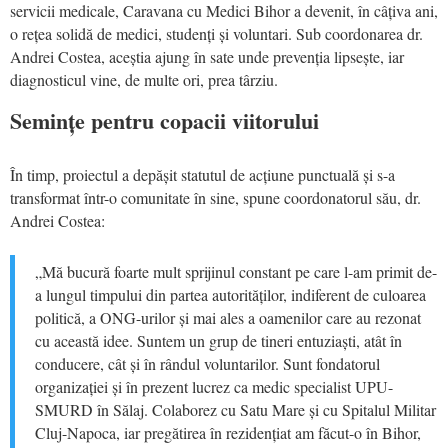
servicii medicale, Caravana cu Medici Bihor a devenit, în câțiva ani,
o rețea solidă de medici, studenți și voluntari. Sub coordonarea dr.
Andrei Costea, aceștia ajung în sate unde prevenția lipsește, iar
diagnosticul vine, de multe ori, prea târziu.
Semințe pentru copacii viitorului
În timp, proiectul a depășit statutul de acțiune punctuală și s-a
transformat într-o comunitate în sine, spune coordonatorul său, dr.
Andrei Costea:
„Mă bucură foarte mult sprijinul constant pe care l-am primit de-
a lungul timpului din partea autorităților, indiferent de culoarea
politică, a ONG-urilor și mai ales a oamenilor care au rezonat
cu această idee. Suntem un grup de tineri entuziaști, atât în
conducere, cât și în rândul voluntarilor. Sunt fondatorul
organizației și în prezent lucrez ca medic specialist UPU-
SMURD în Sălaj. Colaborez cu Satu Mare și cu Spitalul Militar
Cluj-Napoca, iar pregătirea în rezidențiat am făcut-o în Bihor,