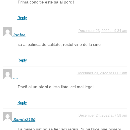
Prima conditie este sa ai porc !
Reply
December 23, 2022 at 9:34 am
Ionica
sa ai palinca de calitate, restul vine de la sine
Reply
December 23, 2022 at 11:02 am
....
Dacă ai un pix și o lista ilbtai cel mai legal…
Reply
December 24, 2022 at 7:59 am
Sandu2100
La minen sat no sa fie veci reguli. Numi Izice mie nimeni