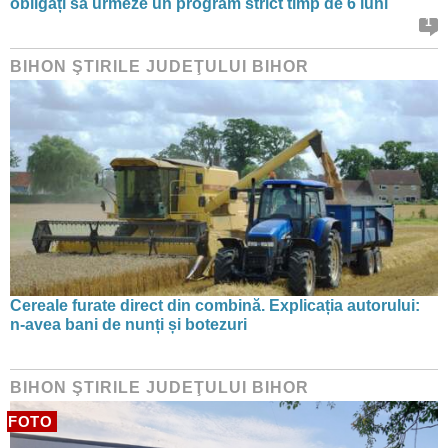
obligați să urmeze un program strict timp de 6 luni
1
BIHON ŞTIRILE JUDEŢULUI BIHOR
Cereale furate direct din combină. Explicația autorului:
n-avea bani de nunți și botezuri
BIHON ŞTIRILE JUDEŢULUI BIHOR
FOTO