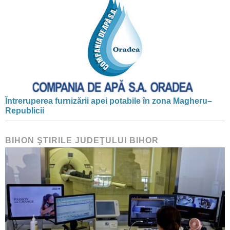
Întreruperea furnizării apei potabile în zona Magheru–
Republicii
BIHON ŞTIRILE JUDEŢULUI BIHOR