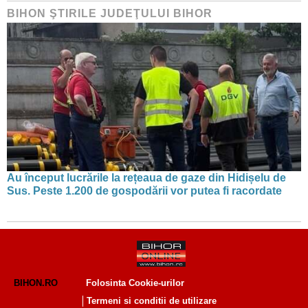
BIHON ŞTIRILE JUDEŢULUI BIHOR
Au început lucrările la rețeaua de gaze din Hidișelu de
Sus. Peste 1.200 de gospodării vor putea fi racordate
BIHON.RO
Folosinta Cookie-urilor
Termeni si conditii de utilizare