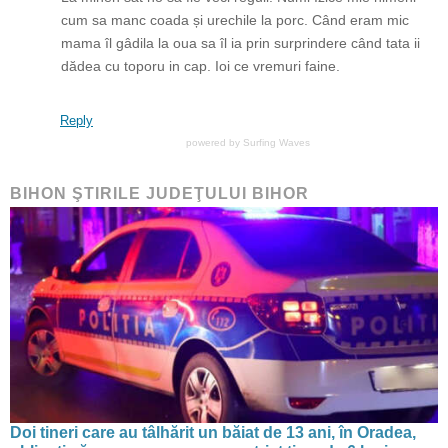
cum sa manc coada și urechile la porc. Când eram mic
mama îl gâdila la oua sa îl ia prin surprindere când tata ii
dădea cu toporu in cap. Ioi ce vremuri faine.
Reply
powered by
Surfing Waves
BIHON ŞTIRILE JUDEŢULUI BIHOR
Doi tineri care au tâlhărit un băiat de 13 ani, în Oradea,