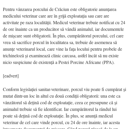
Pentru vânzarea porcului de Crăciun este obligatorie anunțarea
medicului veterinar care are în grijă exploatația sau care are
activitate pe raza localității. Medicul veterinar trebuie notificat cu 24
de ore înainte ca un producător să vândă animalul, iar documentele
de mișcare sunt obligatorii. În plus, cumpărătorul porcului, cel care
vrea să sacrifice porcul în localitatea sa, trebuie de asemenea să
anunțe veterinarul local, care vine la fața locului pentru probele de
trichineloză și examinează clinic carcasa, astfel încât să nu existe
nicio suspiciune de existență a Pestei Porcine Africane (PPA).
[eadvert]
Conform legislației sanitar-veterinare, porcul viu poate fi cumpărat și
mutat dintr-un loc în altul cu două condiții obligatorii: una este ca
vânzătorul să dețină cod de exploatație, ceea ce presupune că și
animalul trebuie să fie identificat. Iar cumpărătorul la rândul lui
poate să dețină cod de exploatație. În plus, se anunță medicul
veterinar de cel care vinde porcul, cu 24 de ore înainte, iar acesta
întocmește documentul de mișcare. Când porcul pleacă de la un