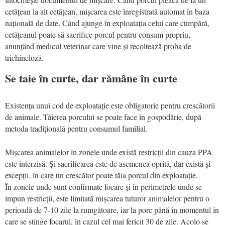
cetățean la alt cetățean, mișcarea este înregistrată automat în baza
națională de date. Când ajunge în exploatația celui care cumpără,
cetățeanul poate să sacrifice porcul pentru consum propriu,
anunțând medicul veterinar care vine și recoltează proba de
trichineloză.
Se taie în curte, dar rămâne în curte
Existența unui cod de exploatație este obligatorie pentru crescătorii
de animale. Tăierea porcului se poate face în gospodărie, după
metoda tradițională pentru consumul familial.
Mișcarea animalelor în zonele unde există restricții din cauza PPA
este interzisă. Și sacrificarea este de asemenea oprită, dar există și
excepții, în care un crescător poate tăia porcul din exploatație.
În zonele unde sunt confirmate focare și în perimetrele unde se
impun restricții, este limitată mișcarea tuturor animalelor pentru o
perioadă de 7-10 zile la rumgătoare, iar la porc până în momentul în
care se stinge focarul, în cazul cel mai fericit 30 de zile. Acolo se